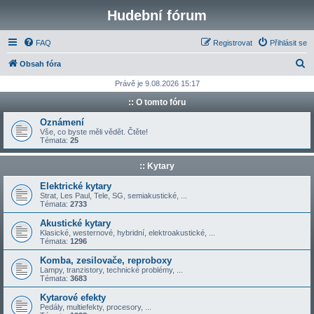
Hudební fórum
FAQ
Registrovat
Přihlásit se
H
Obsah fóra
l
Právě je 9.08.2026 15:17
e
:: O tomto fóru
d
Oznámení
a
Vše, co byste měli vědět. Čtěte!
Témata:
25
t
:: Kytary
Elektrické kytary
Strat, Les Paul, Tele, SG, semiakustické, ...
Témata:
2733
Akustické kytary
Klasické, westernové, hybridní, elektroakustické, ...
Témata:
1296
Komba, zesilovače, reproboxy
Lampy, tranzistory, technické problémy, ...
Témata:
3683
Kytarové efekty
Pedály, multiefekty, procesory, ...