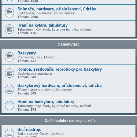
Témata:
1938
Snímače, hardware, příslušenství, údržba
Elektronika, mechaniky, struny, ladičky, ...
Témata:
2606
Hraní na kytaru, tabulatury
Tabulatury, noty, školy, kytarové techniky, cvičení ...
Témata:
1761
:: Baskytary
Baskytary
Precission, Jazz, Modern, ...
Témata:
441
Komba, zesilovače, reproboxy pro baskytary
Baskytarová aparatura ...
Témata:
649
Baskytarový hardware, příslušenství, údržba
Efekty, hardware, elektronika, struny, ...
Témata:
349
Hraní na baskytaru, tabulatury
Tabulatury, noty, školy, kytarové techniky, cvičení ...
Témata:
173
:: Další hudební nástroje a zpěv
Bicí nástroje
Bicí soupravy, činely, hardware, ...