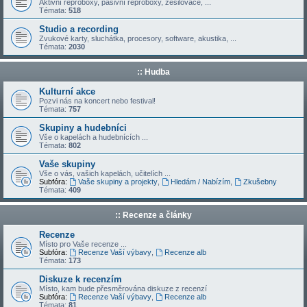
Aktivní reproboxy, pasivní reproboxy, zesilovače, ...
Témata:
518
Studio a recording
Zvukové karty, sluchátka, procesory, software, akustika, ...
Témata:
2030
:: Hudba
Kulturní akce
Pozvi nás na koncert nebo festival!
Témata:
757
Skupiny a hudebníci
Vše o kapelách a hudebnících ...
Témata:
802
Vaše skupiny
Vše o vás, vašich kapelách, učitelích ...
Subfóra:
Vaše skupiny a projekty
,
Hledám / Nabízím
,
Zkušebny
Témata:
409
:: Recenze a články
Recenze
Místo pro Vaše recenze ...
Subfóra:
Recenze Vaší výbavy
,
Recenze alb
Témata:
173
Diskuze k recenzím
Místo, kam bude přesměrována diskuze z recenzí
Subfóra:
Recenze Vaší výbavy
,
Recenze alb
Témata:
81