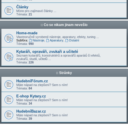
Články
Místo pro zajímavé články ...
Témata:
21
:: Co se nikam jinam nevešlo
Home-made
Vlastnoručně vyrobené nástroje, aparatury, efekty, tuning ...
Subfóra:
Nástroje
,
Aparatury
,
Ostatní
Témata:
990
Kytaráři, opraváři, zvukaři a učitelé
Seznam kytarářů, konstruktérů a opravářů aparátů či efektů,
zvukařů, studií, učitelů ...
Témata:
226
:: Stránky
HudebníFórum.cz
Máte nápad na zlepšení? Sem s ním!
Témata:
84
E-shop Kytary.cz
Máte nápad na zlepšení? Sem s ním!
Témata:
34
HudebníBazar.cz
Máte nápad na zlepšení? Sem s ním!
Témata:
39