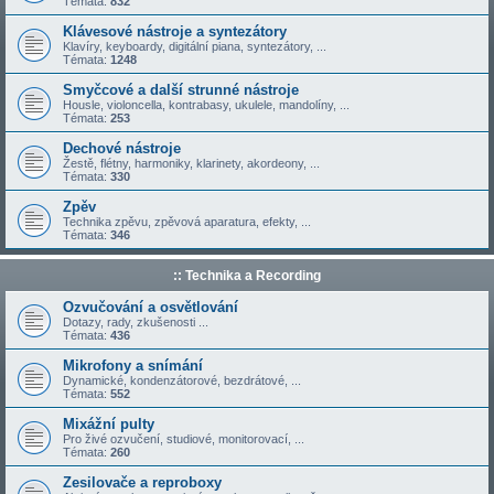
Témata:
832
Klávesové nástroje a syntezátory
Klavíry, keyboardy, digitální piana, syntezátory, ...
Témata:
1248
Smyčcové a další strunné nástroje
Housle, violoncella, kontrabasy, ukulele, mandolíny, ...
Témata:
253
Dechové nástroje
Žestě, flétny, harmoniky, klarinety, akordeony, ...
Témata:
330
Zpěv
Technika zpěvu, zpěvová aparatura, efekty, ...
Témata:
346
:: Technika a Recording
Ozvučování a osvětlování
Dotazy, rady, zkušenosti ...
Témata:
436
Mikrofony a snímání
Dynamické, kondenzátorové, bezdrátové, ...
Témata:
552
Mixážní pulty
Pro živé ozvučení, studiové, monitorovací, ...
Témata:
260
Zesilovače a reproboxy