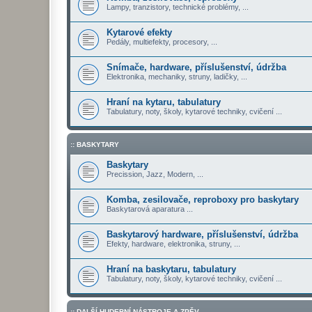
Lampy, tranzistory, technické problémy, ...
Kytarové efekty
Pedály, multiefekty, procesory, ...
Snímače, hardware, příslušenství, údržba
Elektronika, mechaniky, struny, ladičky, ...
Hraní na kytaru, tabulatury
Tabulatury, noty, školy, kytarové techniky, cvičení ...
:: BASKYTARY
Baskytary
Precission, Jazz, Modern, ...
Komba, zesilovače, reproboxy pro baskytary
Baskytarová aparatura ...
Baskytarový hardware, příslušenství, údržba
Efekty, hardware, elektronika, struny, ...
Hraní na baskytaru, tabulatury
Tabulatury, noty, školy, kytarové techniky, cvičení ...
:: DALŠÍ HUDEBNÍ NÁSTROJE A ZPĚV