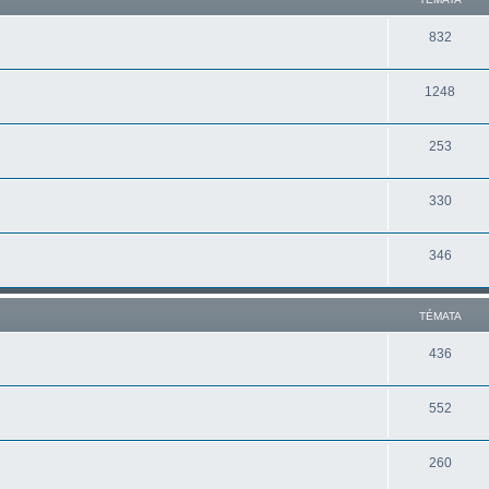
832
1248
253
330
346
TÉMATA
436
552
260