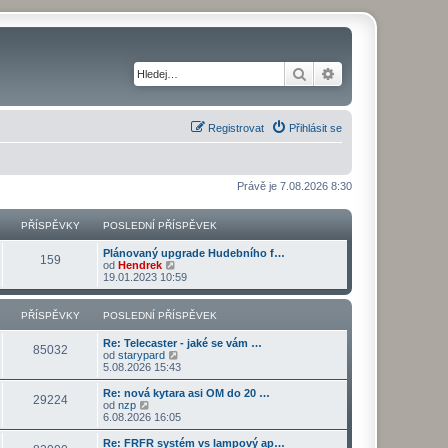
Hledat
Pokročilé hledání
Registrovat
Přihlásit se
Právě je 7.08.2026 8:30
PŘÍSPĚVKY
POSLEDNÍ PŘÍSPĚVEK
Plánovaný upgrade Hudebního f…
159
Z
od
Hendrek
o
19.01.2023 10:59
b
r
a
PŘÍSPĚVKY
POSLEDNÍ PŘÍSPĚVEK
z
i
Re: Telecaster - jaké se vám …
t
85032
Z
od
starypard
p
o
5.08.2026 15:43
o
b
s
r
Re: nová kytara asi OM do 20 …
l
29224
a
Z
od
nzp
e
z
o
6.08.2026 16:05
d
i
b
n
t
r
Re: FRFR systém vs lampový ap…
í