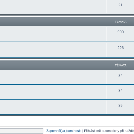
21
TÉMATA
990
226
TÉMATA
84
34
39
Zapomněl(a) jsem heslo
|
Přihlásit mě automaticky při každ