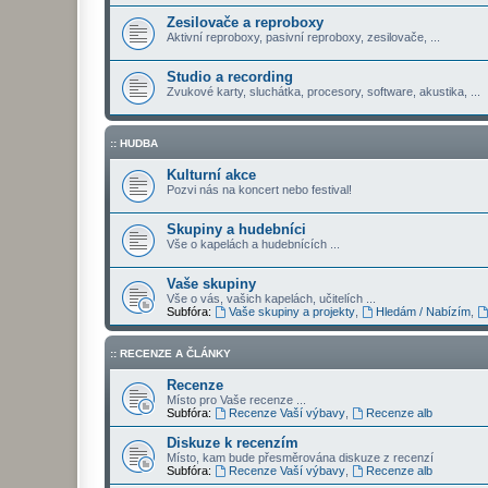
Zesilovače a reproboxy
Aktivní reproboxy, pasivní reproboxy, zesilovače, ...
Studio a recording
Zvukové karty, sluchátka, procesory, software, akustika, ...
:: HUDBA
Kulturní akce
Pozvi nás na koncert nebo festival!
Skupiny a hudebníci
Vše o kapelách a hudebnících ...
Vaše skupiny
Vše o vás, vašich kapelách, učitelích ...
Subfóra:
Vaše skupiny a projekty
,
Hledám / Nabízím
,
:: RECENZE A ČLÁNKY
Recenze
Místo pro Vaše recenze ...
Subfóra:
Recenze Vaší výbavy
,
Recenze alb
Diskuze k recenzím
Místo, kam bude přesměrována diskuze z recenzí
Subfóra:
Recenze Vaší výbavy
,
Recenze alb