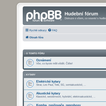
Hudební fórum
Diskuze o všem, co souvisí s hudbo
Rychlé odkazy
FAQ
Obsah fóra
:: O TOMTO FÓRU
Oznámení
Vše, co byste měli vědět. Čtěte!
:: KYTARY
Elektrické kytary
Strat, Les Paul, Tele, SG, semiakustické, ...
Akustické kytary
Klasické, westernové, hybridní, elektroakustické, ...
Komba, zesilovače, reproboxy