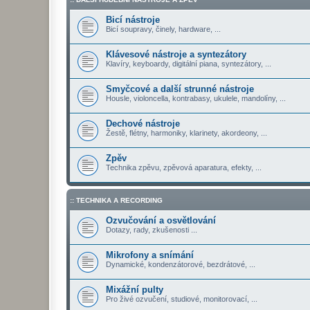
Bicí nástroje
Bicí soupravy, činely, hardware, ...
Klávesové nástroje a syntezátory
Klavíry, keyboardy, digitální piana, syntezátory, ...
Smyčcové a další strunné nástroje
Housle, violoncella, kontrabasy, ukulele, mandolíny, ...
Dechové nástroje
Žestě, flétny, harmoniky, klarinety, akordeony, ...
Zpěv
Technika zpěvu, zpěvová aparatura, efekty, ...
:: TECHNIKA A RECORDING
Ozvučování a osvětlování
Dotazy, rady, zkušenosti ...
Mikrofony a snímání
Dynamické, kondenzátorové, bezdrátové, ...
Mixážní pulty
Pro živé ozvučení, studiové, monitorovací, ...