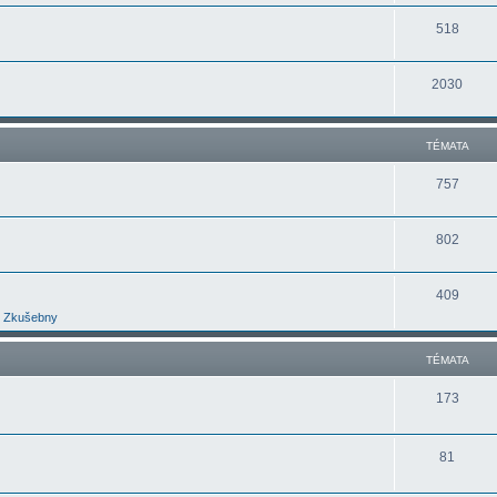
518
2030
TÉMATA
757
802
409
Zkušebny
TÉMATA
173
81