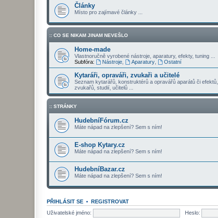
Články
Místo pro zajímavé články ...
:: CO SE NIKAM JINAM NEVEŠLO
Home-made
Vlastnoručně vyrobené nástroje, aparatury, efekty, tuning ...
Subfóra:
Nástroje
,
Aparatury
,
Ostatní
Kytaráři, opraváři, zvukaři a učitelé
Seznam kytarářů, konstruktérů a opravářů aparátů či efektů,
zvukařů, studií, učitelů ...
:: STRÁNKY
HudebníFórum.cz
Máte nápad na zlepšení? Sem s ním!
E-shop Kytary.cz
Máte nápad na zlepšení? Sem s ním!
HudebníBazar.cz
Máte nápad na zlepšení? Sem s ním!
PŘIHLÁSIT SE
•
REGISTROVAT
Uživatelské jméno:
Heslo: