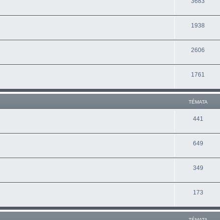
3683
1938
2606
1761
TÉMATA
441
649
349
173
TÉMATA