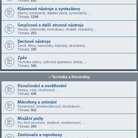
Témata:
832
Klávesové nástroje a syntezátory
Klavíry, keyboardy, digitální piana, syntezátory, ...
Témata:
1248
Smyčcové a další strunné nástroje
Housle, violoncella, kontrabasy, ukulele, mandolíny, ...
Témata:
253
Dechové nástroje
Žestě, flétny, harmoniky, klarinety, akordeony, ...
Témata:
330
Zpěv
Technika zpěvu, zpěvová aparatura, efekty, ...
Témata:
346
:: Technika a Recording
Ozvučování a osvětlování
Dotazy, rady, zkušenosti ...
Témata:
436
Mikrofony a snímání
Dynamické, kondenzátorové, bezdrátové, ...
Témata:
552
Mixážní pulty
Pro živé ozvučení, studiové, monitorovací, ...
Témata:
260
Zesilovače a reproboxy