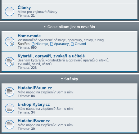
Články
Místo pro zajímavé články ...
Témata:
21
:: Co se nikam jinam nevešlo
Home-made
Vlastnoručně vyrobené nástroje, aparatury, efekty, tuning ...
Subfóra:
Nástroje
,
Aparatury
,
Ostatní
Témata:
990
Kytaráři, opraváři, zvukaři a učitelé
Seznam kytarářů, konstruktérů a opravářů aparátů či efektů,
zvukařů, studií, učitelů ...
Témata:
226
:: Stránky
HudebníFórum.cz
Máte nápad na zlepšení? Sem s ním!
Témata:
84
E-shop Kytary.cz
Máte nápad na zlepšení? Sem s ním!
Témata:
34
HudebníBazar.cz
Máte nápad na zlepšení? Sem s ním!
Témata:
39