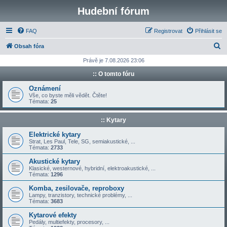
Hudební fórum
FAQ
Registrovat
Přihlásit se
H
Obsah fóra
l
Právě je 7.08.2026 23:06
e
:: O tomto fóru
d
Oznámení
a
Vše, co byste měli vědět. Čtěte!
Témata:
25
t
:: Kytary
Elektrické kytary
Strat, Les Paul, Tele, SG, semiakustické, ...
Témata:
2733
Akustické kytary
Klasické, westernové, hybridní, elektroakustické, ...
Témata:
1296
Komba, zesilovače, reproboxy
Lampy, tranzistory, technické problémy, ...
Témata:
3683
Kytarové efekty
Pedály, multiefekty, procesory, ...