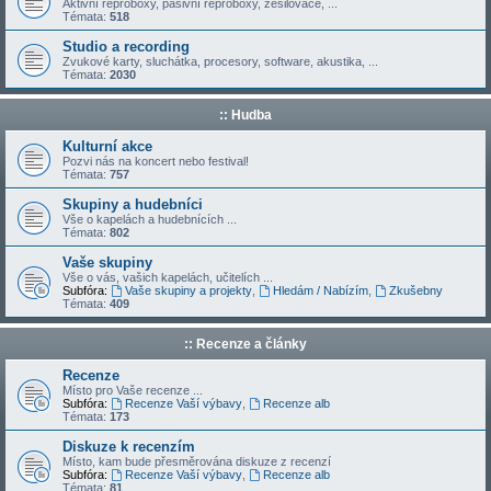
Aktivní reproboxy, pasivní reproboxy, zesilovače, ...
Témata:
518
Studio a recording
Zvukové karty, sluchátka, procesory, software, akustika, ...
Témata:
2030
:: Hudba
Kulturní akce
Pozvi nás na koncert nebo festival!
Témata:
757
Skupiny a hudebníci
Vše o kapelách a hudebnících ...
Témata:
802
Vaše skupiny
Vše o vás, vašich kapelách, učitelích ...
Subfóra:
Vaše skupiny a projekty
,
Hledám / Nabízím
,
Zkušebny
Témata:
409
:: Recenze a články
Recenze
Místo pro Vaše recenze ...
Subfóra:
Recenze Vaší výbavy
,
Recenze alb
Témata:
173
Diskuze k recenzím
Místo, kam bude přesměrována diskuze z recenzí
Subfóra:
Recenze Vaší výbavy
,
Recenze alb
Témata:
81