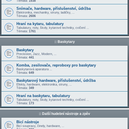
Témata:
1938
Snímače, hardware, příslušenství, údržba
Elektronika, mechaniky, struny, ladičky, ...
Témata:
2606
Hraní na kytaru, tabulatury
Tabulatury, noty, školy, kytarové techniky, cvičení ...
Témata:
1761
:: Baskytary
Baskytary
Precission, Jazz, Modern, ...
Témata:
441
Komba, zesilovače, reproboxy pro baskytary
Baskytarová aparatura ...
Témata:
649
Baskytarový hardware, příslušenství, údržba
Efekty, hardware, elektronika, struny, ...
Témata:
349
Hraní na baskytaru, tabulatury
Tabulatury, noty, školy, kytarové techniky, cvičení ...
Témata:
173
:: Další hudební nástroje a zpěv
Bicí nástroje
Bicí soupravy, činely, hardware, ...