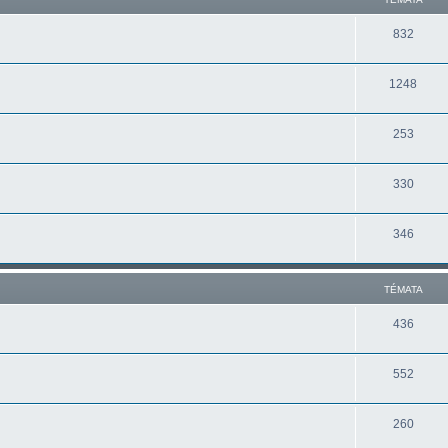
832
1248
253
330
346
TÉMATA
436
552
260