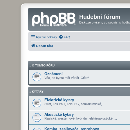
Hudební fórum
Diskuze o všem, co souvisí s hudbo
Rychlé odkazy
FAQ
Obsah fóra
:: O TOMTO FÓRU
Oznámení
Vše, co byste měli vědět. Čtěte!
:: KYTARY
Elektrické kytary
Strat, Les Paul, Tele, SG, semiakustické, ...
Akustické kytary
Klasické, westernové, hybridní, elektroakustické, ...
Komba, zesilovače, reproboxy