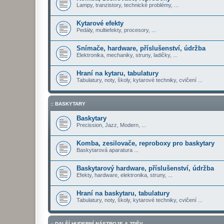
Lampy, tranzistory, technické problémy, ...
Kytarové efekty
Pedály, multiefekty, procesory, ...
Snímače, hardware, příslušenství, údržba
Elektronika, mechaniky, struny, ladičky, ...
Hraní na kytaru, tabulatury
Tabulatury, noty, školy, kytarové techniky, cvičení ...
:: BASKYTARY
Baskytary
Precission, Jazz, Modern, ...
Komba, zesilovače, reproboxy pro baskytary
Baskytarová aparatura ...
Baskytarový hardware, příslušenství, údržba
Efekty, hardware, elektronika, struny, ...
Hraní na baskytaru, tabulatury
Tabulatury, noty, školy, kytarové techniky, cvičení ...
:: DALŠÍ HUDEBNÍ NÁSTROJE A ZPĚV