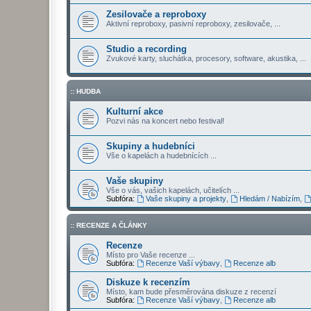
Zesilovače a reproboxy
Aktivní reproboxy, pasivní reproboxy, zesilovače, ...
Studio a recording
Zvukové karty, sluchátka, procesory, software, akustika, ...
:: HUDBA
Kulturní akce
Pozvi nás na koncert nebo festival!
Skupiny a hudebníci
Vše o kapelách a hudebnících ...
Vaše skupiny
Vše o vás, vašich kapelách, učitelích ...
Subfóra:
Vaše skupiny a projekty
,
Hledám / Nabízím
,
:: RECENZE A ČLÁNKY
Recenze
Místo pro Vaše recenze ...
Subfóra:
Recenze Vaší výbavy
,
Recenze alb
Diskuze k recenzím
Místo, kam bude přesměrována diskuze z recenzí
Subfóra:
Recenze Vaší výbavy
,
Recenze alb