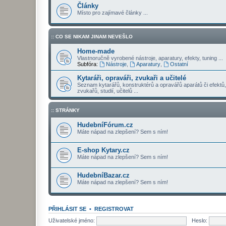
Články
Místo pro zajímavé články ...
:: CO SE NIKAM JINAM NEVEŠLO
Home-made
Vlastnoručně vyrobené nástroje, aparatury, efekty, tuning ...
Subfóra:
Nástroje
,
Aparatury
,
Ostatní
Kytaráři, opraváři, zvukaři a učitelé
Seznam kytarářů, konstruktérů a opravářů aparátů či efektů,
zvukařů, studií, učitelů ...
:: STRÁNKY
HudebníFórum.cz
Máte nápad na zlepšení? Sem s ním!
E-shop Kytary.cz
Máte nápad na zlepšení? Sem s ním!
HudebníBazar.cz
Máte nápad na zlepšení? Sem s ním!
PŘIHLÁSIT SE
•
REGISTROVAT
Uživatelské jméno:
Heslo: