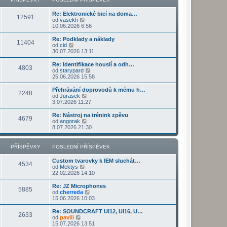
ř
d
o
z
í
n
s
i
s
Re: Elektronické bicí na doma…
í
l
t
12591
Z
p
od
vasekh
p
e
p
o
ě
10.06.2026 6:56
ř
d
o
b
v
í
n
s
r
e
s
Re: Podklady a náklady
í
l
11404
a
k
Z
p
od
cid
p
e
z
o
ě
30.07.2026 13:11
ř
d
i
b
v
í
n
t
r
e
s
Re: Identifikace houslí a odh…
í
4803
p
a
k
p
Z
od
starypard
p
o
z
ě
o
25.06.2026 15:58
ř
s
i
v
b
í
l
t
e
r
s
Přehrávání doprovodů k mému h…
e
2248
p
k
a
Z
p
od
Jurasek
d
o
z
o
ě
3.07.2026 11:27
n
s
i
b
v
í
l
t
r
e
Re: Nástroj na trénink zpěvu
p
e
4679
p
a
k
Z
od
angorak
ř
d
o
z
o
8.07.2026 21:30
í
n
s
i
b
s
í
l
t
r
p
p
e
p
a
PŘÍSPĚVKY
POSLEDNÍ PŘÍSPĚVEK
ě
ř
d
o
z
v
í
n
s
i
e
s
Custom tvarovky k IEM sluchát…
í
l
t
4534
k
p
Z
od
Mektys
p
e
p
ě
o
22.02.2026 14:10
ř
d
o
v
b
í
n
s
e
r
s
Re: JZ Microphones
í
l
5885
k
a
Z
p
od
cherreda
p
e
z
o
ě
15.06.2026 10:03
ř
d
i
b
v
í
n
t
r
e
s
Re: SOUNDCRAFT Ui12, Ui16, U…
í
2633
p
a
k
Z
p
od
pavlii
p
o
z
o
ě
15.07.2026 13:51
ř