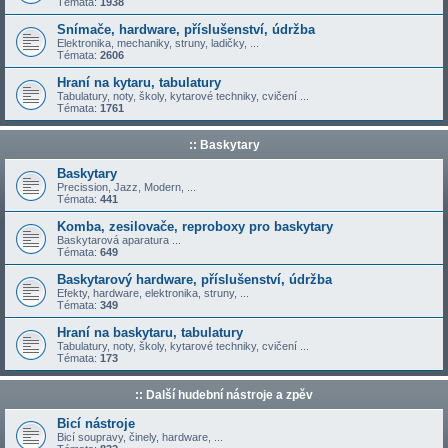
Témata:
1938
Snímače, hardware, příslušenství, údržba
Elektronika, mechaniky, struny, ladičky, ...
Témata:
2606
Hraní na kytaru, tabulatury
Tabulatury, noty, školy, kytarové techniky, cvičení ...
Témata:
1761
:: Baskytary
Baskytary
Precission, Jazz, Modern, ...
Témata:
441
Komba, zesilovače, reproboxy pro baskytary
Baskytarová aparatura ...
Témata:
649
Baskytarový hardware, příslušenství, údržba
Efekty, hardware, elektronika, struny, ...
Témata:
349
Hraní na baskytaru, tabulatury
Tabulatury, noty, školy, kytarové techniky, cvičení ...
Témata:
173
:: Další hudební nástroje a zpěv
Bicí nástroje
Bicí soupravy, činely, hardware, ...