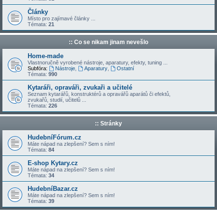
Články
Místo pro zajímavé články ...
Témata:
21
:: Co se nikam jinam nevešlo
Home-made
Vlastnoručně vyrobené nástroje, aparatury, efekty, tuning ...
Subfóra:
Nástroje
,
Aparatury
,
Ostatní
Témata:
990
Kytaráři, opraváři, zvukaři a učitelé
Seznam kytarářů, konstruktérů a opravářů aparátů či efektů,
zvukařů, studií, učitelů ...
Témata:
226
:: Stránky
HudebníFórum.cz
Máte nápad na zlepšení? Sem s ním!
Témata:
84
E-shop Kytary.cz
Máte nápad na zlepšení? Sem s ním!
Témata:
34
HudebníBazar.cz
Máte nápad na zlepšení? Sem s ním!
Témata:
39