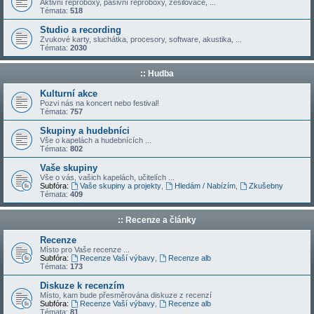
Aktivní reproboxy, pasivní reproboxy, zesilovače, ...
Témata:
518
Studio a recording
Zvukové karty, sluchátka, procesory, software, akustika, ...
Témata:
2030
:: Hudba
Kulturní akce
Pozvi nás na koncert nebo festival!
Témata:
757
Skupiny a hudebníci
Vše o kapelách a hudebnících ...
Témata:
802
Vaše skupiny
Vše o vás, vašich kapelách, učitelích ...
Subfóra:
Vaše skupiny a projekty
,
Hledám / Nabízím
,
Zkušebny
Témata:
409
:: Recenze a články
Recenze
Místo pro Vaše recenze ...
Subfóra:
Recenze Vaší výbavy
,
Recenze alb
Témata:
173
Diskuze k recenzím
Místo, kam bude přesměrována diskuze z recenzí
Subfóra:
Recenze Vaší výbavy
,
Recenze alb
Témata:
81