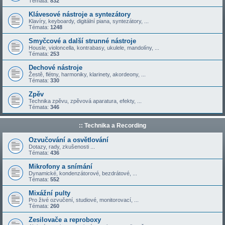
Témata:
832
Klávesové nástroje a syntezátory
Klavíry, keyboardy, digitální piana, syntezátory, ...
Témata:
1248
Smyčcové a další strunné nástroje
Housle, violoncella, kontrabasy, ukulele, mandolíny, ...
Témata:
253
Dechové nástroje
Žestě, flétny, harmoniky, klarinety, akordeony, ...
Témata:
330
Zpěv
Technika zpěvu, zpěvová aparatura, efekty, ...
Témata:
346
:: Technika a Recording
Ozvučování a osvětlování
Dotazy, rady, zkušenosti ...
Témata:
436
Mikrofony a snímání
Dynamické, kondenzátorové, bezdrátové, ...
Témata:
552
Mixážní pulty
Pro živé ozvučení, studiové, monitorovací, ...
Témata:
260
Zesilovače a reproboxy