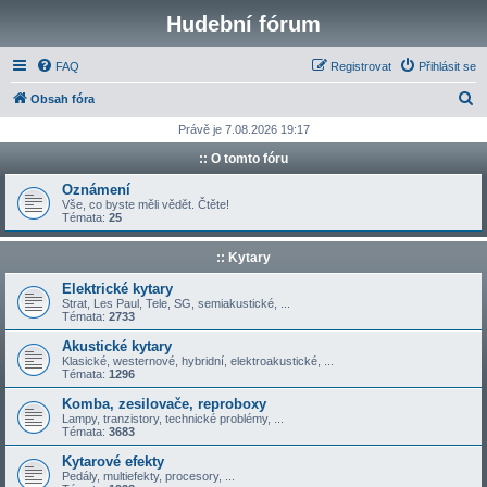
Hudební fórum
FAQ
Registrovat
Přihlásit se
H
Obsah fóra
l
Právě je 7.08.2026 19:17
e
:: O tomto fóru
d
Oznámení
a
Vše, co byste měli vědět. Čtěte!
Témata:
25
t
:: Kytary
Elektrické kytary
Strat, Les Paul, Tele, SG, semiakustické, ...
Témata:
2733
Akustické kytary
Klasické, westernové, hybridní, elektroakustické, ...
Témata:
1296
Komba, zesilovače, reproboxy
Lampy, tranzistory, technické problémy, ...
Témata:
3683
Kytarové efekty
Pedály, multiefekty, procesory, ...