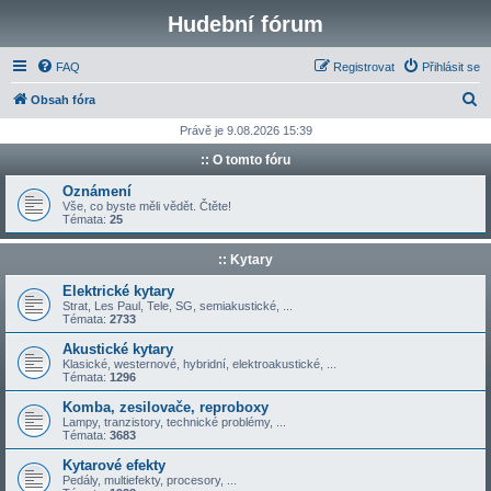
Hudební fórum
FAQ
Registrovat
Přihlásit se
H
Obsah fóra
l
Právě je 9.08.2026 15:39
e
:: O tomto fóru
d
Oznámení
a
Vše, co byste měli vědět. Čtěte!
Témata:
25
t
:: Kytary
Elektrické kytary
Strat, Les Paul, Tele, SG, semiakustické, ...
Témata:
2733
Akustické kytary
Klasické, westernové, hybridní, elektroakustické, ...
Témata:
1296
Komba, zesilovače, reproboxy
Lampy, tranzistory, technické problémy, ...
Témata:
3683
Kytarové efekty
Pedály, multiefekty, procesory, ...