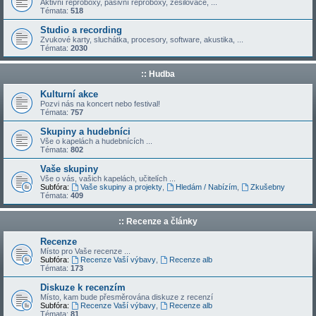
Aktivní reproboxy, pasivní reproboxy, zesilovače, ...
Témata:
518
Studio a recording
Zvukové karty, sluchátka, procesory, software, akustika, ...
Témata:
2030
:: Hudba
Kulturní akce
Pozvi nás na koncert nebo festival!
Témata:
757
Skupiny a hudebníci
Vše o kapelách a hudebnících ...
Témata:
802
Vaše skupiny
Vše o vás, vašich kapelách, učitelích ...
Subfóra:
Vaše skupiny a projekty
,
Hledám / Nabízím
,
Zkušebny
Témata:
409
:: Recenze a články
Recenze
Místo pro Vaše recenze ...
Subfóra:
Recenze Vaší výbavy
,
Recenze alb
Témata:
173
Diskuze k recenzím
Místo, kam bude přesměrována diskuze z recenzí
Subfóra:
Recenze Vaší výbavy
,
Recenze alb
Témata:
81