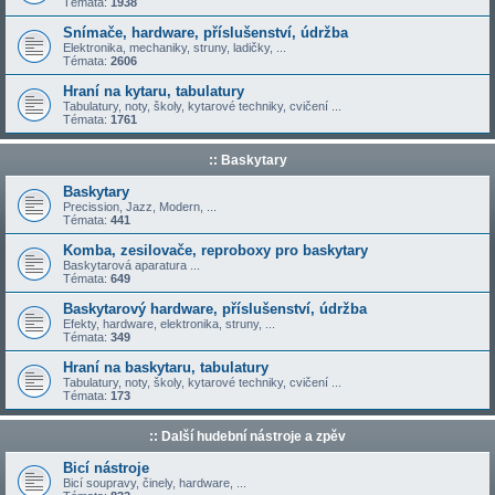
Témata:
1938
Snímače, hardware, příslušenství, údržba
Elektronika, mechaniky, struny, ladičky, ...
Témata:
2606
Hraní na kytaru, tabulatury
Tabulatury, noty, školy, kytarové techniky, cvičení ...
Témata:
1761
:: Baskytary
Baskytary
Precission, Jazz, Modern, ...
Témata:
441
Komba, zesilovače, reproboxy pro baskytary
Baskytarová aparatura ...
Témata:
649
Baskytarový hardware, příslušenství, údržba
Efekty, hardware, elektronika, struny, ...
Témata:
349
Hraní na baskytaru, tabulatury
Tabulatury, noty, školy, kytarové techniky, cvičení ...
Témata:
173
:: Další hudební nástroje a zpěv
Bicí nástroje
Bicí soupravy, činely, hardware, ...