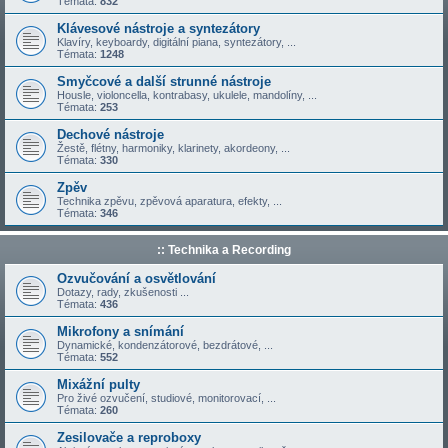
Témata:
832
Klávesové nástroje a syntezátory
Klavíry, keyboardy, digitální piana, syntezátory, ...
Témata:
1248
Smyčcové a další strunné nástroje
Housle, violoncella, kontrabasy, ukulele, mandolíny, ...
Témata:
253
Dechové nástroje
Žestě, flétny, harmoniky, klarinety, akordeony, ...
Témata:
330
Zpěv
Technika zpěvu, zpěvová aparatura, efekty, ...
Témata:
346
:: Technika a Recording
Ozvučování a osvětlování
Dotazy, rady, zkušenosti ...
Témata:
436
Mikrofony a snímání
Dynamické, kondenzátorové, bezdrátové, ...
Témata:
552
Mixážní pulty
Pro živé ozvučení, studiové, monitorovací, ...
Témata:
260
Zesilovače a reproboxy