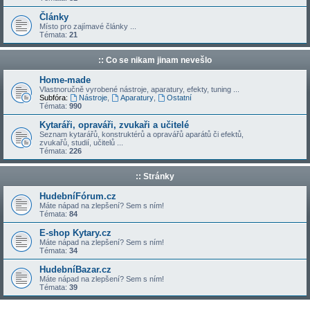
Články
Místo pro zajímavé články ...
Témata:
21
:: Co se nikam jinam nevešlo
Home-made
Vlastnoručně vyrobené nástroje, aparatury, efekty, tuning ...
Subfóra:
Nástroje
,
Aparatury
,
Ostatní
Témata:
990
Kytaráři, opraváři, zvukaři a učitelé
Seznam kytarářů, konstruktérů a opravářů aparátů či efektů,
zvukařů, studií, učitelů ...
Témata:
226
:: Stránky
HudebníFórum.cz
Máte nápad na zlepšení? Sem s ním!
Témata:
84
E-shop Kytary.cz
Máte nápad na zlepšení? Sem s ním!
Témata:
34
HudebníBazar.cz
Máte nápad na zlepšení? Sem s ním!
Témata:
39