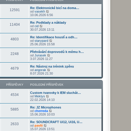
ř
d
o
z
í
n
s
i
s
Re: Elektronické bicí na doma…
í
l
t
12591
Z
p
od
vasekh
p
e
p
o
ě
10.06.2026 6:56
ř
d
o
b
v
í
n
s
r
e
s
Re: Podklady a náklady
í
l
11404
a
k
Z
p
od
cid
p
e
z
o
ě
30.07.2026 13:11
ř
d
i
b
v
í
n
t
r
e
s
Re: Identifikace houslí a odh…
í
4803
p
a
k
p
Z
od
starypard
p
o
z
ě
o
25.06.2026 15:58
ř
s
i
v
b
í
l
t
e
r
s
Přehrávání doprovodů k mému h…
e
2248
p
k
a
Z
p
od
Jurasek
d
o
z
o
ě
3.07.2026 11:27
n
s
i
b
v
í
l
t
r
e
Re: Nástroj na trénink zpěvu
p
e
4679
p
a
k
Z
od
angorak
ř
d
o
z
o
8.07.2026 21:30
í
n
s
i
b
s
í
l
t
r
p
p
e
p
a
PŘÍSPĚVKY
POSLEDNÍ PŘÍSPĚVEK
ě
ř
d
o
z
v
í
n
s
i
e
s
Custom tvarovky k IEM sluchát…
í
l
t
4534
k
p
Z
od
Mektys
p
e
p
ě
o
22.02.2026 14:10
ř
d
o
v
b
í
n
s
e
r
s
Re: JZ Microphones
í
l
5885
k
a
Z
p
od
cherreda
p
e
z
o
ě
15.06.2026 10:03
ř
d
i
b
v
í
n
t
r
e
s
Re: SOUNDCRAFT Ui12, Ui16, U…
í
2633
p
a
k
Z
p
od
pavlii
p
o
z
o
ě
15.07.2026 13:51
ř