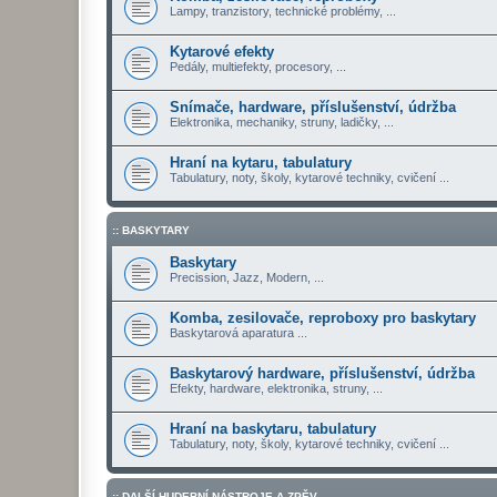
Lampy, tranzistory, technické problémy, ...
Kytarové efekty
Pedály, multiefekty, procesory, ...
Snímače, hardware, příslušenství, údržba
Elektronika, mechaniky, struny, ladičky, ...
Hraní na kytaru, tabulatury
Tabulatury, noty, školy, kytarové techniky, cvičení ...
:: BASKYTARY
Baskytary
Precission, Jazz, Modern, ...
Komba, zesilovače, reproboxy pro baskytary
Baskytarová aparatura ...
Baskytarový hardware, příslušenství, údržba
Efekty, hardware, elektronika, struny, ...
Hraní na baskytaru, tabulatury
Tabulatury, noty, školy, kytarové techniky, cvičení ...
:: DALŠÍ HUDEBNÍ NÁSTROJE A ZPĚV