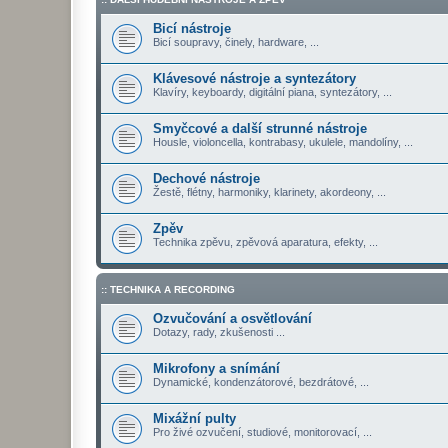
Bicí nástroje
Bicí soupravy, činely, hardware, ...
Klávesové nástroje a syntezátory
Klavíry, keyboardy, digitální piana, syntezátory, ...
Smyčcové a další strunné nástroje
Housle, violoncella, kontrabasy, ukulele, mandolíny, ...
Dechové nástroje
Žestě, flétny, harmoniky, klarinety, akordeony, ...
Zpěv
Technika zpěvu, zpěvová aparatura, efekty, ...
:: TECHNIKA A RECORDING
Ozvučování a osvětlování
Dotazy, rady, zkušenosti ...
Mikrofony a snímání
Dynamické, kondenzátorové, bezdrátové, ...
Mixážní pulty
Pro živé ozvučení, studiové, monitorovací, ...