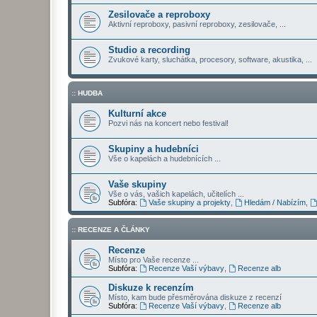
Zesilovače a reproboxy
Aktivní reproboxy, pasivní reproboxy, zesilovače, ...
Studio a recording
Zvukové karty, sluchátka, procesory, software, akustika, ...
:: HUDBA
Kulturní akce
Pozvi nás na koncert nebo festival!
Skupiny a hudebníci
Vše o kapelách a hudebnících ...
Vaše skupiny
Vše o vás, vašich kapelách, učitelích ...
Subfóra:
Vaše skupiny a projekty
,
Hledám / Nabízím
,
:: RECENZE A ČLÁNKY
Recenze
Místo pro Vaše recenze ...
Subfóra:
Recenze Vaší výbavy
,
Recenze alb
Diskuze k recenzím
Místo, kam bude přesměrována diskuze z recenzí
Subfóra:
Recenze Vaší výbavy
,
Recenze alb