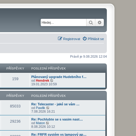
Hledat
Pokročilé hledání
Registrovat
Přihlásit se
Právě je 9.08.2026 12:04
PŘÍSPĚVKY
POSLEDNÍ PŘÍSPĚVEK
Plánovaný upgrade Hudebního f…
159
Z
od
Hendrek
o
19.01.2023 10:59
b
r
a
PŘÍSPĚVKY
POSLEDNÍ PŘÍSPĚVEK
z
i
Re: Telecaster - jaké se vám …
t
85033
Z
od
Pawlik
p
o
7.08.2026 16:21
o
b
s
r
Re: Pochlubte se s vasim nast…
l
29236
a
Z
od
Maton
e
z
o
8.08.2026 10:12
d
i
b
n
t
r
Re: FRFR systém vs lampový ap…
í