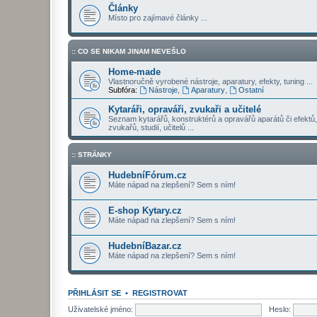
Články
Místo pro zajímavé články ...
:: CO SE NIKAM JINAM NEVEŠLO
Home-made
Vlastnoručně vyrobené nástroje, aparatury, efekty, tuning ...
Subfóra:
Nástroje
,
Aparatury
,
Ostatní
Kytaráři, opraváři, zvukaři a učitelé
Seznam kytarářů, konstruktérů a opravářů aparátů či efektů,
zvukařů, studií, učitelů ...
:: STRÁNKY
HudebníFórum.cz
Máte nápad na zlepšení? Sem s ním!
E-shop Kytary.cz
Máte nápad na zlepšení? Sem s ním!
HudebníBazar.cz
Máte nápad na zlepšení? Sem s ním!
PŘIHLÁSIT SE
•
REGISTROVAT
Uživatelské jméno:
Heslo: