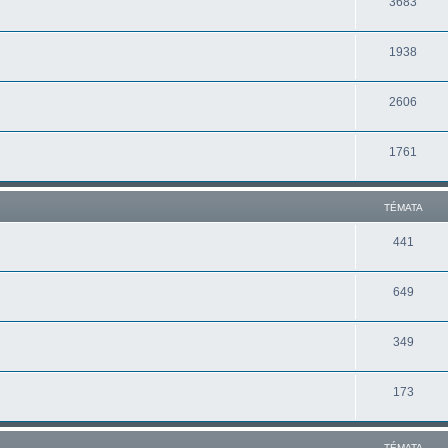
3683
1938
2606
1761
TÉMATA
441
649
349
173
TÉMATA