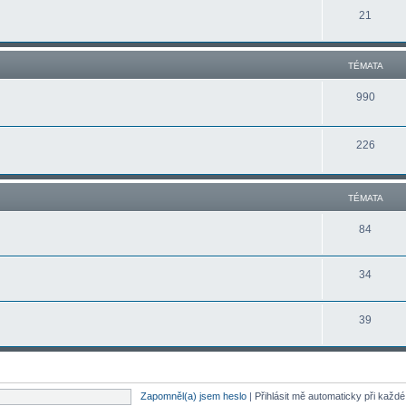
21
TÉMATA
990
226
TÉMATA
84
34
39
Zapomněl(a) jsem heslo
|
Přihlásit mě automaticky při každ