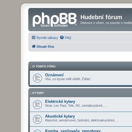
Hudební fórum
Diskuze o všem, co souvisí s hudbo
Rychlé odkazy
FAQ
Obsah fóra
:: O TOMTO FÓRU
Oznámení
Vše, co byste měli vědět. Čtěte!
:: KYTARY
Elektrické kytary
Strat, Les Paul, Tele, SG, semiakustické, ...
Akustické kytary
Klasické, westernové, hybridní, elektroakustické, ...
Komba, zesilovače, reproboxy