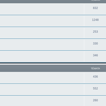
832
1248
253
330
346
TÉMATA
436
552
260