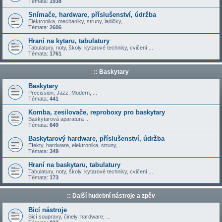
Témata:
1938
Snímače, hardware, příslušenství, údržba
Elektronika, mechaniky, struny, ladičky, ...
Témata:
2606
Hraní na kytaru, tabulatury
Tabulatury, noty, školy, kytarové techniky, cvičení ...
Témata:
1761
:: Baskytary
Baskytary
Precission, Jazz, Modern, ...
Témata:
441
Komba, zesilovače, reproboxy pro baskytary
Baskytarová aparatura ...
Témata:
649
Baskytarový hardware, příslušenství, údržba
Efekty, hardware, elektronika, struny, ...
Témata:
349
Hraní na baskytaru, tabulatury
Tabulatury, noty, školy, kytarové techniky, cvičení ...
Témata:
173
:: Další hudební nástroje a zpěv
Bicí nástroje
Bicí soupravy, činely, hardware, ...