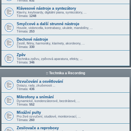
Témata:
832
Klávesové nástroje a syntezátory
Klavíry, keyboardy, digitální piana, syntezátory, ...
Témata:
1248
Smyčcové a další strunné nástroje
Housle, violoncella, kontrabasy, ukulele, mandolíny, ...
Témata:
253
Dechové nástroje
Žestě, flétny, harmoniky, klarinety, akordeony, ...
Témata:
330
Zpěv
Technika zpěvu, zpěvová aparatura, efekty, ...
Témata:
346
:: Technika a Recording
Ozvučování a osvětlování
Dotazy, rady, zkušenosti ...
Témata:
436
Mikrofony a snímání
Dynamické, kondenzátorové, bezdrátové, ...
Témata:
552
Mixážní pulty
Pro živé ozvučení, studiové, monitorovací, ...
Témata:
260
Zesilovače a reproboxy