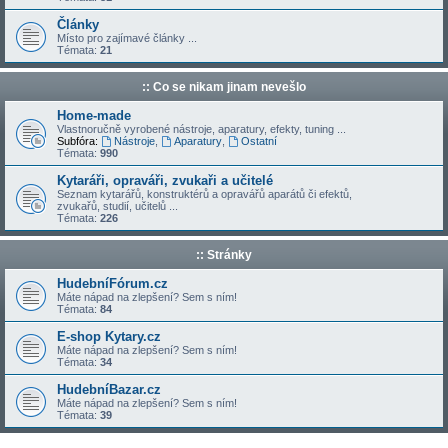
Články
Místo pro zajímavé články ...
Témata:
21
:: Co se nikam jinam nevešlo
Home-made
Vlastnoručně vyrobené nástroje, aparatury, efekty, tuning ...
Subfóra:
Nástroje
,
Aparatury
,
Ostatní
Témata:
990
Kytaráři, opraváři, zvukaři a učitelé
Seznam kytarářů, konstruktérů a opravářů aparátů či efektů,
zvukařů, studií, učitelů ...
Témata:
226
:: Stránky
HudebníFórum.cz
Máte nápad na zlepšení? Sem s ním!
Témata:
84
E-shop Kytary.cz
Máte nápad na zlepšení? Sem s ním!
Témata:
34
HudebníBazar.cz
Máte nápad na zlepšení? Sem s ním!
Témata:
39