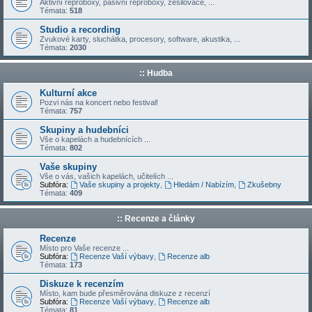
Aktivní reproboxy, pasivní reproboxy, zesilovače, ...
Témata:
518
Studio a recording
Zvukové karty, sluchátka, procesory, software, akustika, ...
Témata:
2030
:: Hudba
Kulturní akce
Pozvi nás na koncert nebo festival!
Témata:
757
Skupiny a hudebníci
Vše o kapelách a hudebnících ...
Témata:
802
Vaše skupiny
Vše o vás, vašich kapelách, učitelích ...
Subfóra:
Vaše skupiny a projekty
,
Hledám / Nabízím
,
Zkušebny
Témata:
409
:: Recenze a články
Recenze
Místo pro Vaše recenze ...
Subfóra:
Recenze Vaší výbavy
,
Recenze alb
Témata:
173
Diskuze k recenzím
Místo, kam bude přesměrována diskuze z recenzí
Subfóra:
Recenze Vaší výbavy
,
Recenze alb
Témata:
81