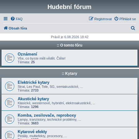
Hudební fórum
FAQ
Registrovat
Přihlásit se
H
Obsah fóra
l
Právě je 6.08.2026 18:42
e
:: O tomto fóru
d
Oznámení
a
Vše, co byste měli vědět. Čtěte!
Témata:
25
t
:: Kytary
Elektrické kytary
Strat, Les Paul, Tele, SG, semiakustické, ...
Témata:
2733
Akustické kytary
Klasické, westernové, hybridní, elektroakustické, ...
Témata:
1296
Komba, zesilovače, reproboxy
Lampy, tranzistory, technické problémy, ...
Témata:
3683
Kytarové efekty
Pedály, multiefekty, procesory, ...