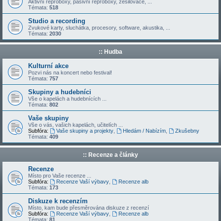
Aktivní reproboxy, pasivní reproboxy, zesilovače, ...
Témata:
518
Studio a recording
Zvukové karty, sluchátka, procesory, software, akustika, ...
Témata:
2030
:: Hudba
Kulturní akce
Pozvi nás na koncert nebo festival!
Témata:
757
Skupiny a hudebníci
Vše o kapelách a hudebnících ...
Témata:
802
Vaše skupiny
Vše o vás, vašich kapelách, učitelích ...
Subfóra:
Vaše skupiny a projekty
,
Hledám / Nabízím
,
Zkušebny
Témata:
409
:: Recenze a články
Recenze
Místo pro Vaše recenze ...
Subfóra:
Recenze Vaší výbavy
,
Recenze alb
Témata:
173
Diskuze k recenzím
Místo, kam bude přesměrována diskuze z recenzí
Subfóra:
Recenze Vaší výbavy
,
Recenze alb
Témata:
81