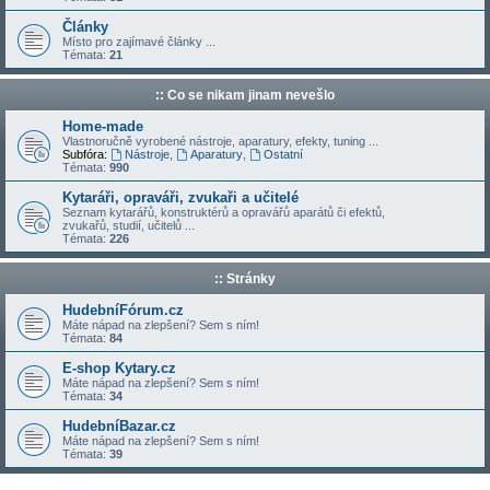
Články
Místo pro zajímavé články ...
Témata:
21
:: Co se nikam jinam nevešlo
Home-made
Vlastnoručně vyrobené nástroje, aparatury, efekty, tuning ...
Subfóra:
Nástroje
,
Aparatury
,
Ostatní
Témata:
990
Kytaráři, opraváři, zvukaři a učitelé
Seznam kytarářů, konstruktérů a opravářů aparátů či efektů,
zvukařů, studií, učitelů ...
Témata:
226
:: Stránky
HudebníFórum.cz
Máte nápad na zlepšení? Sem s ním!
Témata:
84
E-shop Kytary.cz
Máte nápad na zlepšení? Sem s ním!
Témata:
34
HudebníBazar.cz
Máte nápad na zlepšení? Sem s ním!
Témata:
39