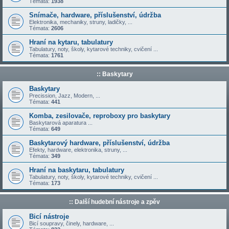
Témata:
1938
Snímače, hardware, příslušenství, údržba
Elektronika, mechaniky, struny, ladičky, ...
Témata:
2606
Hraní na kytaru, tabulatury
Tabulatury, noty, školy, kytarové techniky, cvičení ...
Témata:
1761
:: Baskytary
Baskytary
Precission, Jazz, Modern, ...
Témata:
441
Komba, zesilovače, reproboxy pro baskytary
Baskytarová aparatura ...
Témata:
649
Baskytarový hardware, příslušenství, údržba
Efekty, hardware, elektronika, struny, ...
Témata:
349
Hraní na baskytaru, tabulatury
Tabulatury, noty, školy, kytarové techniky, cvičení ...
Témata:
173
:: Další hudební nástroje a zpěv
Bicí nástroje
Bicí soupravy, činely, hardware, ...