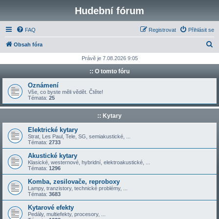
Hudební fórum
FAQ
Registrovat
Přihlásit se
H
Obsah fóra
l
Právě je 7.08.2026 9:05
e
:: O tomto fóru
d
Oznámení
a
Vše, co byste měli vědět. Čtěte!
Témata:
25
t
:: Kytary
Elektrické kytary
Strat, Les Paul, Tele, SG, semiakustické, ...
Témata:
2733
Akustické kytary
Klasické, westernové, hybridní, elektroakustické, ...
Témata:
1296
Komba, zesilovače, reproboxy
Lampy, tranzistory, technické problémy, ...
Témata:
3683
Kytarové efekty
Pedály, multiefekty, procesory, ...