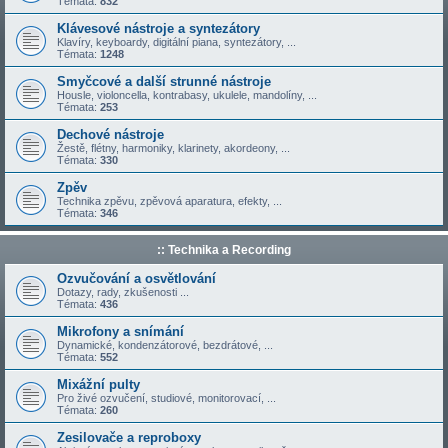
Témata:
832
Klávesové nástroje a syntezátory
Klavíry, keyboardy, digitální piana, syntezátory, ...
Témata:
1248
Smyčcové a další strunné nástroje
Housle, violoncella, kontrabasy, ukulele, mandolíny, ...
Témata:
253
Dechové nástroje
Žestě, flétny, harmoniky, klarinety, akordeony, ...
Témata:
330
Zpěv
Technika zpěvu, zpěvová aparatura, efekty, ...
Témata:
346
:: Technika a Recording
Ozvučování a osvětlování
Dotazy, rady, zkušenosti ...
Témata:
436
Mikrofony a snímání
Dynamické, kondenzátorové, bezdrátové, ...
Témata:
552
Mixážní pulty
Pro živé ozvučení, studiové, monitorovací, ...
Témata:
260
Zesilovače a reproboxy