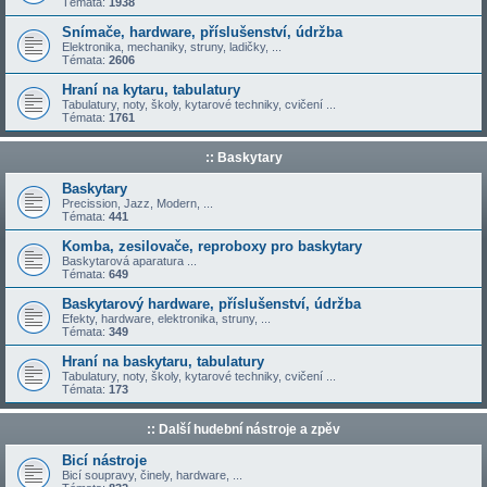
Témata:
1938
Snímače, hardware, příslušenství, údržba
Elektronika, mechaniky, struny, ladičky, ...
Témata:
2606
Hraní na kytaru, tabulatury
Tabulatury, noty, školy, kytarové techniky, cvičení ...
Témata:
1761
:: Baskytary
Baskytary
Precission, Jazz, Modern, ...
Témata:
441
Komba, zesilovače, reproboxy pro baskytary
Baskytarová aparatura ...
Témata:
649
Baskytarový hardware, příslušenství, údržba
Efekty, hardware, elektronika, struny, ...
Témata:
349
Hraní na baskytaru, tabulatury
Tabulatury, noty, školy, kytarové techniky, cvičení ...
Témata:
173
:: Další hudební nástroje a zpěv
Bicí nástroje
Bicí soupravy, činely, hardware, ...