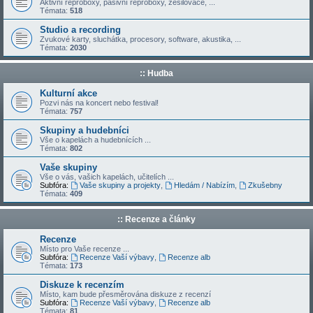
Aktivní reproboxy, pasivní reproboxy, zesilovače, ...
Témata:
518
Studio a recording
Zvukové karty, sluchátka, procesory, software, akustika, ...
Témata:
2030
:: Hudba
Kulturní akce
Pozvi nás na koncert nebo festival!
Témata:
757
Skupiny a hudebníci
Vše o kapelách a hudebnících ...
Témata:
802
Vaše skupiny
Vše o vás, vašich kapelách, učitelích ...
Subfóra:
Vaše skupiny a projekty
,
Hledám / Nabízím
,
Zkušebny
Témata:
409
:: Recenze a články
Recenze
Místo pro Vaše recenze ...
Subfóra:
Recenze Vaší výbavy
,
Recenze alb
Témata:
173
Diskuze k recenzím
Místo, kam bude přesměrována diskuze z recenzí
Subfóra:
Recenze Vaší výbavy
,
Recenze alb
Témata:
81