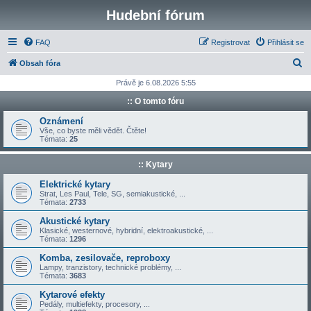
Hudební fórum
FAQ
Registrovat
Přihlásit se
H
Obsah fóra
l
Právě je 6.08.2026 5:55
e
:: O tomto fóru
d
Oznámení
a
Vše, co byste měli vědět. Čtěte!
Témata:
25
t
:: Kytary
Elektrické kytary
Strat, Les Paul, Tele, SG, semiakustické, ...
Témata:
2733
Akustické kytary
Klasické, westernové, hybridní, elektroakustické, ...
Témata:
1296
Komba, zesilovače, reproboxy
Lampy, tranzistory, technické problémy, ...
Témata:
3683
Kytarové efekty
Pedály, multiefekty, procesory, ...