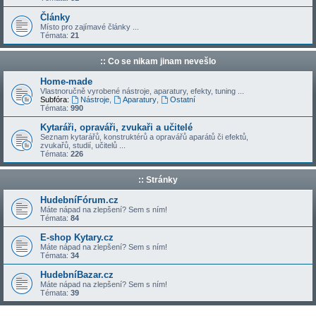
Články
Místo pro zajímavé články ...
Témata:
21
:: Co se nikam jinam nevešlo
Home-made
Vlastnoručně vyrobené nástroje, aparatury, efekty, tuning ...
Subfóra:
Nástroje
,
Aparatury
,
Ostatní
Témata:
990
Kytaráři, opraváři, zvukaři a učitelé
Seznam kytarářů, konstruktérů a opravářů aparátů či efektů,
zvukařů, studií, učitelů ...
Témata:
226
:: Stránky
HudebníFórum.cz
Máte nápad na zlepšení? Sem s ním!
Témata:
84
E-shop Kytary.cz
Máte nápad na zlepšení? Sem s ním!
Témata:
34
HudebníBazar.cz
Máte nápad na zlepšení? Sem s ním!
Témata:
39