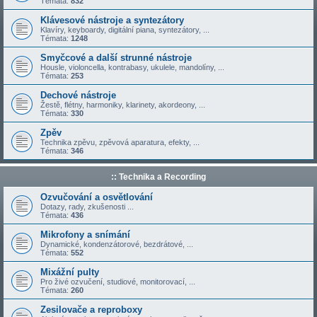
Témata:
832
Klávesové nástroje a syntezátory
Klavíry, keyboardy, digitální piana, syntezátory, ...
Témata:
1248
Smyčcové a další strunné nástroje
Housle, violoncella, kontrabasy, ukulele, mandolíny, ...
Témata:
253
Dechové nástroje
Žestě, flétny, harmoniky, klarinety, akordeony, ...
Témata:
330
Zpěv
Technika zpěvu, zpěvová aparatura, efekty, ...
Témata:
346
:: Technika a Recording
Ozvučování a osvětlování
Dotazy, rady, zkušenosti ...
Témata:
436
Mikrofony a snímání
Dynamické, kondenzátorové, bezdrátové, ...
Témata:
552
Mixážní pulty
Pro živé ozvučení, studiové, monitorovací, ...
Témata:
260
Zesilovače a reproboxy