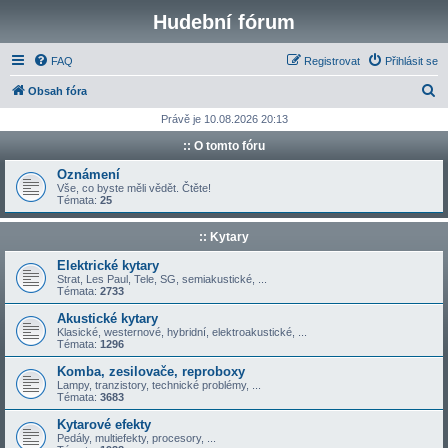
Hudební fórum
FAQ
Registrovat
Přihlásit se
H
Obsah fóra
l
Právě je 10.08.2026 20:13
e
:: O tomto fóru
d
Oznámení
a
Vše, co byste měli vědět. Čtěte!
Témata:
25
t
:: Kytary
Elektrické kytary
Strat, Les Paul, Tele, SG, semiakustické, ...
Témata:
2733
Akustické kytary
Klasické, westernové, hybridní, elektroakustické, ...
Témata:
1296
Komba, zesilovače, reproboxy
Lampy, tranzistory, technické problémy, ...
Témata:
3683
Kytarové efekty
Pedály, multiefekty, procesory, ...