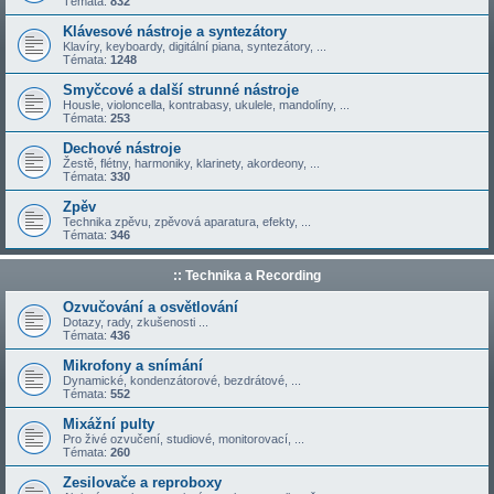
Témata:
832
Klávesové nástroje a syntezátory
Klavíry, keyboardy, digitální piana, syntezátory, ...
Témata:
1248
Smyčcové a další strunné nástroje
Housle, violoncella, kontrabasy, ukulele, mandolíny, ...
Témata:
253
Dechové nástroje
Žestě, flétny, harmoniky, klarinety, akordeony, ...
Témata:
330
Zpěv
Technika zpěvu, zpěvová aparatura, efekty, ...
Témata:
346
:: Technika a Recording
Ozvučování a osvětlování
Dotazy, rady, zkušenosti ...
Témata:
436
Mikrofony a snímání
Dynamické, kondenzátorové, bezdrátové, ...
Témata:
552
Mixážní pulty
Pro živé ozvučení, studiové, monitorovací, ...
Témata:
260
Zesilovače a reproboxy