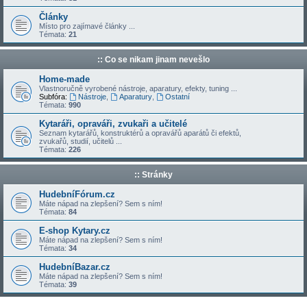
Články
Místo pro zajímavé články ...
Témata:
21
:: Co se nikam jinam nevešlo
Home-made
Vlastnoručně vyrobené nástroje, aparatury, efekty, tuning ...
Subfóra:
Nástroje
,
Aparatury
,
Ostatní
Témata:
990
Kytaráři, opraváři, zvukaři a učitelé
Seznam kytarářů, konstruktérů a opravářů aparátů či efektů,
zvukařů, studií, učitelů ...
Témata:
226
:: Stránky
HudebníFórum.cz
Máte nápad na zlepšení? Sem s ním!
Témata:
84
E-shop Kytary.cz
Máte nápad na zlepšení? Sem s ním!
Témata:
34
HudebníBazar.cz
Máte nápad na zlepšení? Sem s ním!
Témata:
39