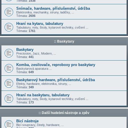
Témata:
1938
Snímače, hardware, příslušenství, údržba
Elektronika, mechaniky, struny, ladičky, ...
Témata:
2606
Hraní na kytaru, tabulatury
Tabulatury, noty, školy, kytarové techniky, cvičení ...
Témata:
1761
:: Baskytary
Baskytary
Precission, Jazz, Modern, ...
Témata:
441
Komba, zesilovače, reproboxy pro baskytary
Baskytarová aparatura ...
Témata:
649
Baskytarový hardware, příslušenství, údržba
Efekty, hardware, elektronika, struny, ...
Témata:
349
Hraní na baskytaru, tabulatury
Tabulatury, noty, školy, kytarové techniky, cvičení ...
Témata:
173
:: Další hudební nástroje a zpěv
Bicí nástroje
Bicí soupravy, činely, hardware, ...