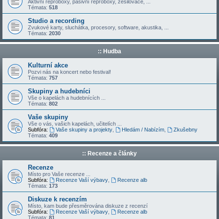
Aktivní reproboxy, pasivní reproboxy, zesilovače, ...
Témata:
518
Studio a recording
Zvukové karty, sluchátka, procesory, software, akustika, ...
Témata:
2030
:: Hudba
Kulturní akce
Pozvi nás na koncert nebo festival!
Témata:
757
Skupiny a hudebníci
Vše o kapelách a hudebnících ...
Témata:
802
Vaše skupiny
Vše o vás, vašich kapelách, učitelích ...
Subfóra:
Vaše skupiny a projekty
,
Hledám / Nabízím
,
Zkušebny
Témata:
409
:: Recenze a články
Recenze
Místo pro Vaše recenze ...
Subfóra:
Recenze Vaší výbavy
,
Recenze alb
Témata:
173
Diskuze k recenzím
Místo, kam bude přesměrována diskuze z recenzí
Subfóra:
Recenze Vaší výbavy
,
Recenze alb
Témata:
81