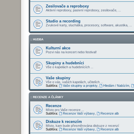
Zesilovače a reproboxy
Aktivní reproboxy, pasivní reproboxy, zesilovače, ...
Studio a recording
Zvukové karty, sluchátka, procesory, software, akustika, ...
:: HUDBA
Kulturní akce
Pozvi nás na koncert nebo festival!
Skupiny a hudebníci
Vše o kapelách a hudebnících ...
Vaše skupiny
Vše o vás, vašich kapelách, učitelích ...
Subfóra:
Vaše skupiny a projekty
,
Hledám / Nabízím
,
:: RECENZE A ČLÁNKY
Recenze
Místo pro Vaše recenze ...
Subfóra:
Recenze Vaší výbavy
,
Recenze alb
Diskuze k recenzím
Místo, kam bude přesměrována diskuze z recenzí
Subfóra:
Recenze Vaší výbavy
,
Recenze alb