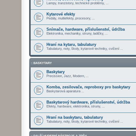
Lampy, tranzistory, technické problémy, ...
Kytarové efekty
Pedály, multiefekty, procesory, ...
Snímače, hardware, příslušenství, údržba
Elektronika, mechaniky, struny, ladičky, ...
Hraní na kytaru, tabulatury
Tabulatury, noty, školy, kytarové techniky, cvičení ...
:: BASKYTARY
Baskytary
Precission, Jazz, Modern, ...
Komba, zesilovače, reproboxy pro baskytary
Baskytarová aparatura ...
Baskytarový hardware, příslušenství, údržba
Efekty, hardware, elektronika, struny, ...
Hraní na baskytaru, tabulatury
Tabulatury, noty, školy, kytarové techniky, cvičení ...
:: DALŠÍ HUDEBNÍ NÁSTROJE A ZPĚV