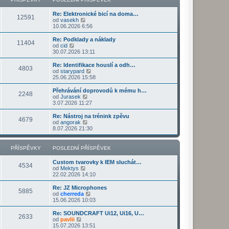
ř
d
o
z
í
n
s
i
s
Re: Elektronické bicí na doma…
í
l
t
12591
Z
p
od
vasekh
p
e
p
o
ě
10.06.2026 6:56
ř
d
o
b
v
í
n
s
r
e
s
Re: Podklady a náklady
í
l
11404
a
k
Z
p
od
cid
p
e
z
o
ě
30.07.2026 13:11
ř
d
i
b
v
í
n
t
r
e
s
Re: Identifikace houslí a odh…
í
4803
p
a
k
p
Z
od
starypard
p
o
z
ě
o
25.06.2026 15:58
ř
s
i
v
b
í
l
t
e
r
s
Přehrávání doprovodů k mému h…
e
2248
p
k
a
Z
p
od
Jurasek
d
o
z
o
ě
3.07.2026 11:27
n
s
i
b
v
í
l
t
r
e
Re: Nástroj na trénink zpěvu
p
e
4679
p
a
k
Z
od
angorak
ř
d
o
z
o
8.07.2026 21:30
í
n
s
i
b
s
í
l
t
r
p
p
e
p
a
PŘÍSPĚVKY
POSLEDNÍ PŘÍSPĚVEK
ě
ř
d
o
z
v
í
n
s
i
e
s
Custom tvarovky k IEM sluchát…
í
l
t
4534
k
p
Z
od
Mektys
p
e
p
ě
o
22.02.2026 14:10
ř
d
o
v
b
í
n
s
e
r
s
Re: JZ Microphones
í
l
5885
k
a
Z
p
od
cherreda
p
e
z
o
ě
15.06.2026 10:03
ř
d
i
b
v
í
n
t
r
e
s
Re: SOUNDCRAFT Ui12, Ui16, U…
í
2633
p
a
k
Z
p
od
pavlii
p
o
z
o
ě
15.07.2026 13:51
ř