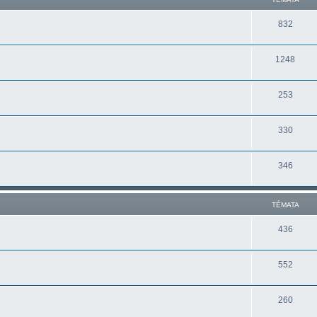
832
1248
253
330
346
TÉMATA
436
552
260