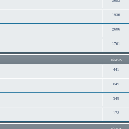
3683
1938
2606
1761
TÉMATA
441
649
349
173
TÉMATA