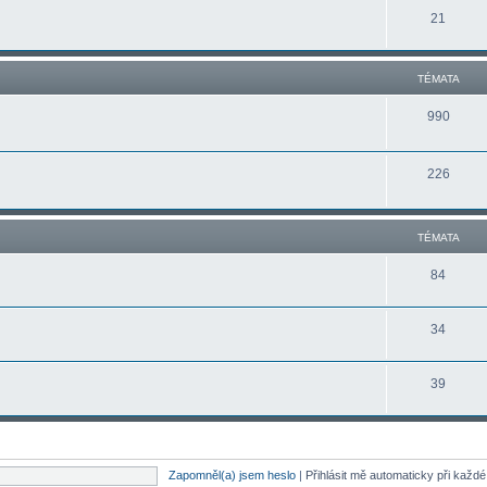
21
TÉMATA
990
226
TÉMATA
84
34
39
Zapomněl(a) jsem heslo
|
Přihlásit mě automaticky při každ