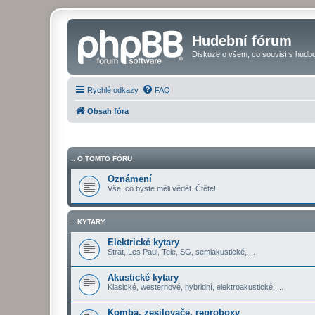
Hudební fórum
Diskuze o všem, co souvisí s hudbo
Rychlé odkazy
FAQ
Obsah fóra
:: O TOMTO FÓRU
Oznámení
Vše, co byste měli vědět. Čtěte!
:: KYTARY
Elektrické kytary
Strat, Les Paul, Tele, SG, semiakustické, ...
Akustické kytary
Klasické, westernové, hybridní, elektroakustické, ...
Komba, zesilovače, reproboxy