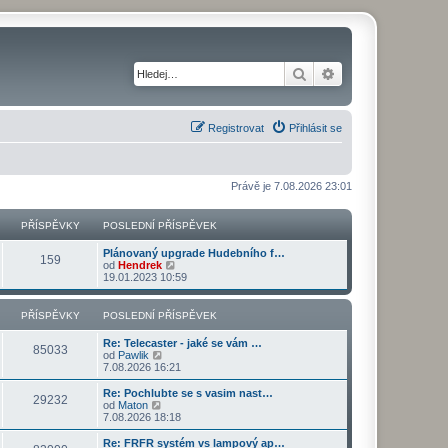
Hledat
Pokročilé hledání
Registrovat
Přihlásit se
Právě je 7.08.2026 23:01
PŘÍSPĚVKY
POSLEDNÍ PŘÍSPĚVEK
Plánovaný upgrade Hudebního f…
159
Z
od
Hendrek
o
19.01.2023 10:59
b
r
a
PŘÍSPĚVKY
POSLEDNÍ PŘÍSPĚVEK
z
i
Re: Telecaster - jaké se vám …
t
85033
Z
od
Pawlik
p
o
7.08.2026 16:21
o
b
s
r
Re: Pochlubte se s vasim nast…
l
29232
a
Z
od
Maton
e
z
o
7.08.2026 18:18
d
i
b
n
t
r
Re: FRFR systém vs lampový ap…
í