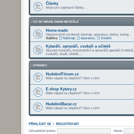
Články
Místo pro zajímavé články ...
:: CO SE NIKAM JINAM NEVEŠLO
Home-made
Vlastnoručně vyrobené nástroje, aparatury, efekty, tuning ...
Subfóra:
Nástroje
,
Aparatury
,
Ostatní
Kytaráři, opraváři, zvukaři a učitelé
Seznam kytarářů, konstruktérů a opravářů aparátů či efektů,
zvukařů, studií, učitelů ...
:: STRÁNKY
HudebníFórum.cz
Máte nápad na zlepšení? Sem s ním!
E-shop Kytary.cz
Máte nápad na zlepšení? Sem s ním!
HudebníBazar.cz
Máte nápad na zlepšení? Sem s ním!
PŘIHLÁSIT SE
•
REGISTROVAT
Uživatelské jméno:
Heslo: