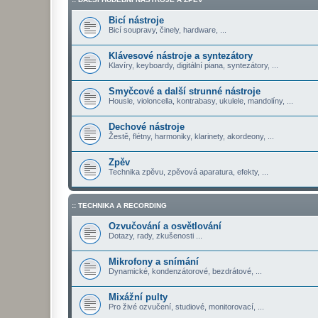
Bicí nástroje
Bicí soupravy, činely, hardware, ...
Klávesové nástroje a syntezátory
Klavíry, keyboardy, digitální piana, syntezátory, ...
Smyčcové a další strunné nástroje
Housle, violoncella, kontrabasy, ukulele, mandolíny, ...
Dechové nástroje
Žestě, flétny, harmoniky, klarinety, akordeony, ...
Zpěv
Technika zpěvu, zpěvová aparatura, efekty, ...
:: TECHNIKA A RECORDING
Ozvučování a osvětlování
Dotazy, rady, zkušenosti ...
Mikrofony a snímání
Dynamické, kondenzátorové, bezdrátové, ...
Mixážní pulty
Pro živé ozvučení, studiové, monitorovací, ...