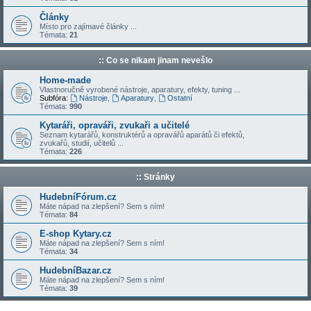
Články
Místo pro zajímavé články ...
Témata:
21
:: Co se nikam jinam nevešlo
Home-made
Vlastnoručně vyrobené nástroje, aparatury, efekty, tuning ...
Subfóra:
Nástroje
,
Aparatury
,
Ostatní
Témata:
990
Kytaráři, opraváři, zvukaři a učitelé
Seznam kytarářů, konstruktérů a opravářů aparátů či efektů,
zvukařů, studií, učitelů ...
Témata:
226
:: Stránky
HudebníFórum.cz
Máte nápad na zlepšení? Sem s ním!
Témata:
84
E-shop Kytary.cz
Máte nápad na zlepšení? Sem s ním!
Témata:
34
HudebníBazar.cz
Máte nápad na zlepšení? Sem s ním!
Témata:
39