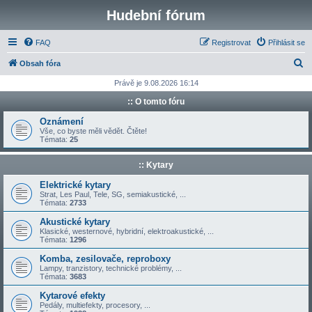
Hudební fórum
FAQ
Registrovat
Přihlásit se
H
Obsah fóra
l
Právě je 9.08.2026 16:14
e
:: O tomto fóru
d
Oznámení
a
Vše, co byste měli vědět. Čtěte!
Témata:
25
t
:: Kytary
Elektrické kytary
Strat, Les Paul, Tele, SG, semiakustické, ...
Témata:
2733
Akustické kytary
Klasické, westernové, hybridní, elektroakustické, ...
Témata:
1296
Komba, zesilovače, reproboxy
Lampy, tranzistory, technické problémy, ...
Témata:
3683
Kytarové efekty
Pedály, multiefekty, procesory, ...