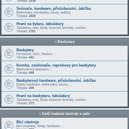
Témata:
1938
Snímače, hardware, příslušenství, údržba
Elektronika, mechaniky, struny, ladičky, ...
Témata:
2606
Hraní na kytaru, tabulatury
Tabulatury, noty, školy, kytarové techniky, cvičení ...
Témata:
1761
:: Baskytary
Baskytary
Precission, Jazz, Modern, ...
Témata:
441
Komba, zesilovače, reproboxy pro baskytary
Baskytarová aparatura ...
Témata:
649
Baskytarový hardware, příslušenství, údržba
Efekty, hardware, elektronika, struny, ...
Témata:
349
Hraní na baskytaru, tabulatury
Tabulatury, noty, školy, kytarové techniky, cvičení ...
Témata:
173
:: Další hudební nástroje a zpěv
Bicí nástroje
Bicí soupravy, činely, hardware, ...