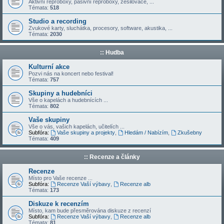
Aktivní reproboxy, pasivní reproboxy, zesilovače, ...
Témata:
518
Studio a recording
Zvukové karty, sluchátka, procesory, software, akustika, ...
Témata:
2030
:: Hudba
Kulturní akce
Pozvi nás na koncert nebo festival!
Témata:
757
Skupiny a hudebníci
Vše o kapelách a hudebnících ...
Témata:
802
Vaše skupiny
Vše o vás, vašich kapelách, učitelích ...
Subfóra:
Vaše skupiny a projekty
,
Hledám / Nabízím
,
Zkušebny
Témata:
409
:: Recenze a články
Recenze
Místo pro Vaše recenze ...
Subfóra:
Recenze Vaší výbavy
,
Recenze alb
Témata:
173
Diskuze k recenzím
Místo, kam bude přesměrována diskuze z recenzí
Subfóra:
Recenze Vaší výbavy
,
Recenze alb
Témata:
81