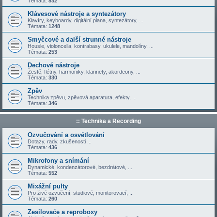
Témata:
832
Klávesové nástroje a syntezátory
Klavíry, keyboardy, digitální piana, syntezátory, ...
Témata:
1248
Smyčcové a další strunné nástroje
Housle, violoncella, kontrabasy, ukulele, mandolíny, ...
Témata:
253
Dechové nástroje
Žestě, flétny, harmoniky, klarinety, akordeony, ...
Témata:
330
Zpěv
Technika zpěvu, zpěvová aparatura, efekty, ...
Témata:
346
:: Technika a Recording
Ozvučování a osvětlování
Dotazy, rady, zkušenosti ...
Témata:
436
Mikrofony a snímání
Dynamické, kondenzátorové, bezdrátové, ...
Témata:
552
Mixážní pulty
Pro živé ozvučení, studiové, monitorovací, ...
Témata:
260
Zesilovače a reproboxy