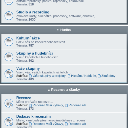
Aktivní reproboxy, pasivní reproboxy, zesilovače, ...
Témata:
518
Studio a recording
Zvukové karty, sluchátka, procesory, software, akustika, ...
Témata:
2030
:: Hudba
Kulturní akce
Pozvi nás na koncert nebo festival!
Témata:
757
Skupiny a hudebníci
Vše o kapelách a hudebnících ...
Témata:
802
Vaše skupiny
Vše o vás, vašich kapelách, učitelích ...
Subfóra:
Vaše skupiny a projekty
,
Hledám / Nabízím
,
Zkušebny
Témata:
409
:: Recenze a články
Recenze
Místo pro Vaše recenze ...
Subfóra:
Recenze Vaší výbavy
,
Recenze alb
Témata:
173
Diskuze k recenzím
Místo, kam bude přesměrována diskuze z recenzí
Subfóra:
Recenze Vaší výbavy
,
Recenze alb
Témata:
81