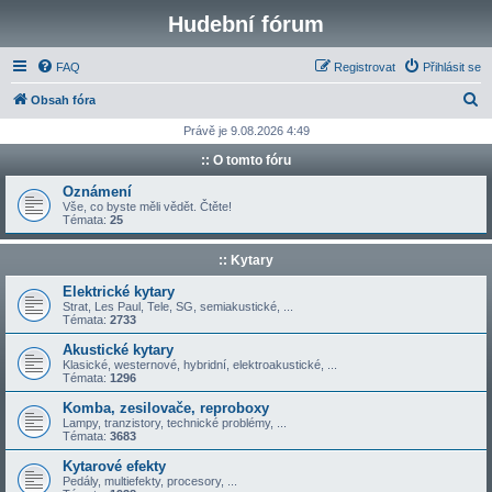
Hudební fórum
FAQ
Registrovat
Přihlásit se
H
Obsah fóra
l
Právě je 9.08.2026 4:49
e
:: O tomto fóru
d
Oznámení
a
Vše, co byste měli vědět. Čtěte!
Témata:
25
t
:: Kytary
Elektrické kytary
Strat, Les Paul, Tele, SG, semiakustické, ...
Témata:
2733
Akustické kytary
Klasické, westernové, hybridní, elektroakustické, ...
Témata:
1296
Komba, zesilovače, reproboxy
Lampy, tranzistory, technické problémy, ...
Témata:
3683
Kytarové efekty
Pedály, multiefekty, procesory, ...