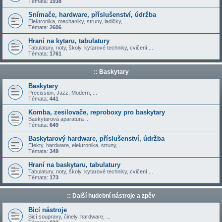
Témata:
1938
Snímače, hardware, příslušenství, údržba
Elektronika, mechaniky, struny, ladičky, ...
Témata:
2606
Hraní na kytaru, tabulatury
Tabulatury, noty, školy, kytarové techniky, cvičení ...
Témata:
1761
:: Baskytary
Baskytary
Precission, Jazz, Modern, ...
Témata:
441
Komba, zesilovače, reproboxy pro baskytary
Baskytarová aparatura ...
Témata:
649
Baskytarový hardware, příslušenství, údržba
Efekty, hardware, elektronika, struny, ...
Témata:
349
Hraní na baskytaru, tabulatury
Tabulatury, noty, školy, kytarové techniky, cvičení ...
Témata:
173
:: Další hudební nástroje a zpěv
Bicí nástroje
Bicí soupravy, činely, hardware, ...