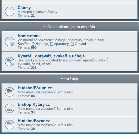
Články
Místo pro zajímavé články ...
Témata:
21
:: Co se nikam jinam nevešlo
Home-made
Vlastnoručně vyrobené nástroje, aparatury, efekty, tuning ...
Subfóra:
Nástroje
,
Aparatury
,
Ostatní
Témata:
990
Kytaráři, opraváři, zvukaři a učitelé
Seznam kytarářů, konstruktérů a opravářů aparátů či efektů,
zvukařů, studií, učitelů ...
Témata:
226
:: Stránky
HudebníFórum.cz
Máte nápad na zlepšení? Sem s ním!
Témata:
84
E-shop Kytary.cz
Máte nápad na zlepšení? Sem s ním!
Témata:
34
HudebníBazar.cz
Máte nápad na zlepšení? Sem s ním!
Témata:
39