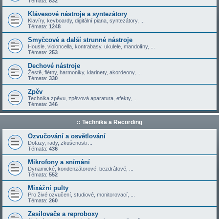
Témata:
832
Klávesové nástroje a syntezátory
Klavíry, keyboardy, digitální piana, syntezátory, ...
Témata:
1248
Smyčcové a další strunné nástroje
Housle, violoncella, kontrabasy, ukulele, mandolíny, ...
Témata:
253
Dechové nástroje
Žestě, flétny, harmoniky, klarinety, akordeony, ...
Témata:
330
Zpěv
Technika zpěvu, zpěvová aparatura, efekty, ...
Témata:
346
:: Technika a Recording
Ozvučování a osvětlování
Dotazy, rady, zkušenosti ...
Témata:
436
Mikrofony a snímání
Dynamické, kondenzátorové, bezdrátové, ...
Témata:
552
Mixážní pulty
Pro živé ozvučení, studiové, monitorovací, ...
Témata:
260
Zesilovače a reproboxy