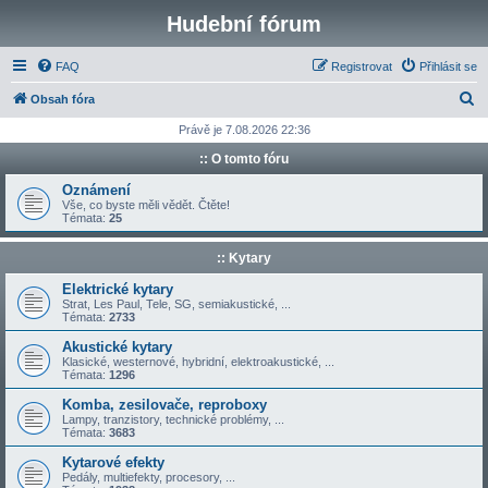
Hudební fórum
FAQ
Registrovat
Přihlásit se
H
Obsah fóra
l
Právě je 7.08.2026 22:36
e
:: O tomto fóru
d
Oznámení
a
Vše, co byste měli vědět. Čtěte!
Témata:
25
t
:: Kytary
Elektrické kytary
Strat, Les Paul, Tele, SG, semiakustické, ...
Témata:
2733
Akustické kytary
Klasické, westernové, hybridní, elektroakustické, ...
Témata:
1296
Komba, zesilovače, reproboxy
Lampy, tranzistory, technické problémy, ...
Témata:
3683
Kytarové efekty
Pedály, multiefekty, procesory, ...