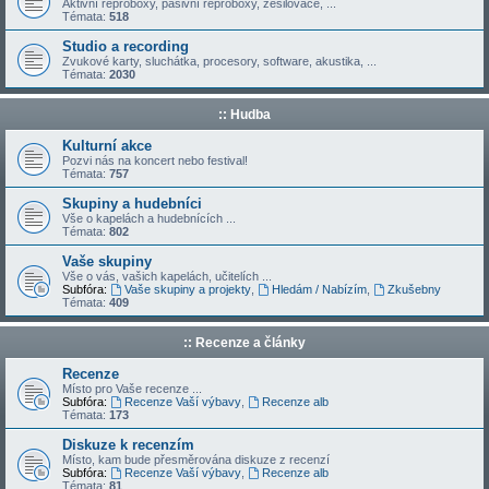
Aktivní reproboxy, pasivní reproboxy, zesilovače, ...
Témata:
518
Studio a recording
Zvukové karty, sluchátka, procesory, software, akustika, ...
Témata:
2030
:: Hudba
Kulturní akce
Pozvi nás na koncert nebo festival!
Témata:
757
Skupiny a hudebníci
Vše o kapelách a hudebnících ...
Témata:
802
Vaše skupiny
Vše o vás, vašich kapelách, učitelích ...
Subfóra:
Vaše skupiny a projekty
,
Hledám / Nabízím
,
Zkušebny
Témata:
409
:: Recenze a články
Recenze
Místo pro Vaše recenze ...
Subfóra:
Recenze Vaší výbavy
,
Recenze alb
Témata:
173
Diskuze k recenzím
Místo, kam bude přesměrována diskuze z recenzí
Subfóra:
Recenze Vaší výbavy
,
Recenze alb
Témata:
81