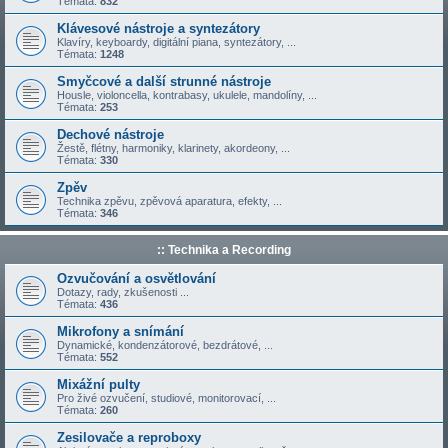
Témata:
832
Klávesové nástroje a syntezátory
Klavíry, keyboardy, digitální piana, syntezátory, ...
Témata:
1248
Smyčcové a další strunné nástroje
Housle, violoncella, kontrabasy, ukulele, mandolíny, ...
Témata:
253
Dechové nástroje
Žestě, flétny, harmoniky, klarinety, akordeony, ...
Témata:
330
Zpěv
Technika zpěvu, zpěvová aparatura, efekty, ...
Témata:
346
:: Technika a Recording
Ozvučování a osvětlování
Dotazy, rady, zkušenosti ...
Témata:
436
Mikrofony a snímání
Dynamické, kondenzátorové, bezdrátové, ...
Témata:
552
Mixážní pulty
Pro živé ozvučení, studiové, monitorovací, ...
Témata:
260
Zesilovače a reproboxy