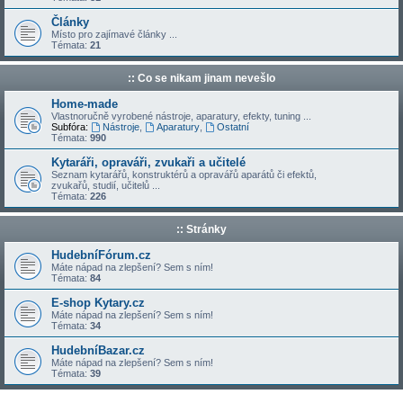
Články
Místo pro zajímavé články ...
Témata:
21
:: Co se nikam jinam nevešlo
Home-made
Vlastnoručně vyrobené nástroje, aparatury, efekty, tuning ...
Subfóra:
Nástroje
,
Aparatury
,
Ostatní
Témata:
990
Kytaráři, opraváři, zvukaři a učitelé
Seznam kytarářů, konstruktérů a opravářů aparátů či efektů,
zvukařů, studií, učitelů ...
Témata:
226
:: Stránky
HudebníFórum.cz
Máte nápad na zlepšení? Sem s ním!
Témata:
84
E-shop Kytary.cz
Máte nápad na zlepšení? Sem s ním!
Témata:
34
HudebníBazar.cz
Máte nápad na zlepšení? Sem s ním!
Témata:
39