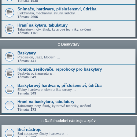
Témata:
1938
Snímače, hardware, příslušenství, údržba
Elektronika, mechaniky, struny, ladičky, ...
Témata:
2606
Hraní na kytaru, tabulatury
Tabulatury, noty, školy, kytarové techniky, cvičení ...
Témata:
1761
:: Baskytary
Baskytary
Precission, Jazz, Modern, ...
Témata:
441
Komba, zesilovače, reproboxy pro baskytary
Baskytarová aparatura ...
Témata:
649
Baskytarový hardware, příslušenství, údržba
Efekty, hardware, elektronika, struny, ...
Témata:
349
Hraní na baskytaru, tabulatury
Tabulatury, noty, školy, kytarové techniky, cvičení ...
Témata:
173
:: Další hudební nástroje a zpěv
Bicí nástroje
Bicí soupravy, činely, hardware, ...