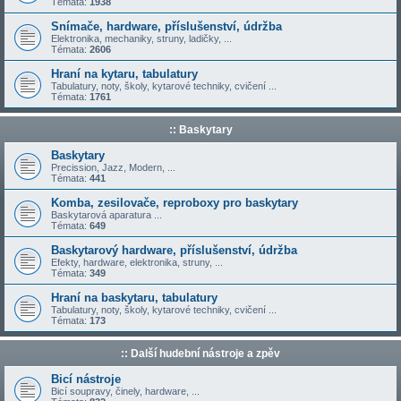
Témata:
1938
Snímače, hardware, příslušenství, údržba
Elektronika, mechaniky, struny, ladičky, ...
Témata:
2606
Hraní na kytaru, tabulatury
Tabulatury, noty, školy, kytarové techniky, cvičení ...
Témata:
1761
:: Baskytary
Baskytary
Precission, Jazz, Modern, ...
Témata:
441
Komba, zesilovače, reproboxy pro baskytary
Baskytarová aparatura ...
Témata:
649
Baskytarový hardware, příslušenství, údržba
Efekty, hardware, elektronika, struny, ...
Témata:
349
Hraní na baskytaru, tabulatury
Tabulatury, noty, školy, kytarové techniky, cvičení ...
Témata:
173
:: Další hudební nástroje a zpěv
Bicí nástroje
Bicí soupravy, činely, hardware, ...