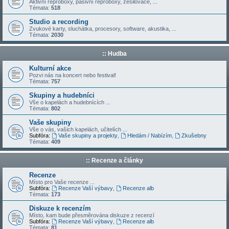
Aktivní reproboxy, pasivní reproboxy, zesilovače, ...
Témata:
518
Studio a recording
Zvukové karty, sluchátka, procesory, software, akustika, ...
Témata:
2030
:: Hudba
Kulturní akce
Pozvi nás na koncert nebo festival!
Témata:
757
Skupiny a hudebníci
Vše o kapelách a hudebnících ...
Témata:
802
Vaše skupiny
Vše o vás, vašich kapelách, učitelích ...
Subfóra:
Vaše skupiny a projekty
,
Hledám / Nabízím
,
Zkušebny
Témata:
409
:: Recenze a články
Recenze
Místo pro Vaše recenze ...
Subfóra:
Recenze Vaší výbavy
,
Recenze alb
Témata:
173
Diskuze k recenzím
Místo, kam bude přesměrována diskuze z recenzí
Subfóra:
Recenze Vaší výbavy
,
Recenze alb
Témata:
81