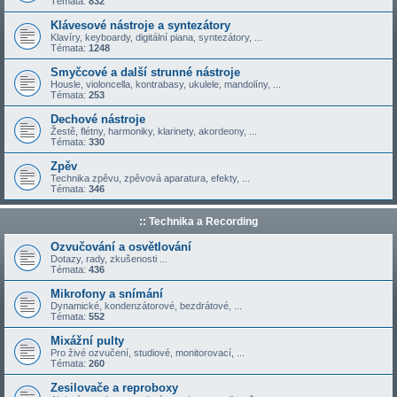
Témata:
832
Klávesové nástroje a syntezátory
Klavíry, keyboardy, digitální piana, syntezátory, ...
Témata:
1248
Smyčcové a další strunné nástroje
Housle, violoncella, kontrabasy, ukulele, mandolíny, ...
Témata:
253
Dechové nástroje
Žestě, flétny, harmoniky, klarinety, akordeony, ...
Témata:
330
Zpěv
Technika zpěvu, zpěvová aparatura, efekty, ...
Témata:
346
:: Technika a Recording
Ozvučování a osvětlování
Dotazy, rady, zkušenosti ...
Témata:
436
Mikrofony a snímání
Dynamické, kondenzátorové, bezdrátové, ...
Témata:
552
Mixážní pulty
Pro živé ozvučení, studiové, monitorovací, ...
Témata:
260
Zesilovače a reproboxy