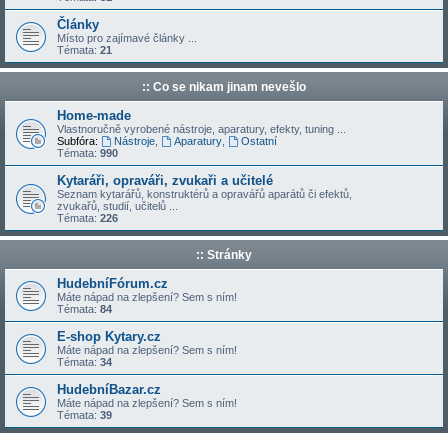
Články
Místo pro zajímavé články ...
Témata:
21
:: Co se nikam jinam nevešlo
Home-made
Vlastnoručně vyrobené nástroje, aparatury, efekty, tuning ...
Subfóra:
Nástroje
,
Aparatury
,
Ostatní
Témata:
990
Kytaráři, opraváři, zvukaři a učitelé
Seznam kytarářů, konstruktérů a opravářů aparátů či efektů,
zvukařů, studií, učitelů ...
Témata:
226
:: Stránky
HudebníFórum.cz
Máte nápad na zlepšení? Sem s ním!
Témata:
84
E-shop Kytary.cz
Máte nápad na zlepšení? Sem s ním!
Témata:
34
HudebníBazar.cz
Máte nápad na zlepšení? Sem s ním!
Témata:
39