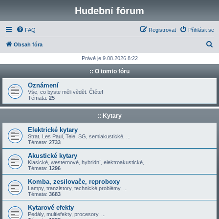
Hudební fórum
FAQ
Registrovat
Přihlásit se
H
Obsah fóra
l
Právě je 9.08.2026 8:22
e
:: O tomto fóru
d
Oznámení
a
Vše, co byste měli vědět. Čtěte!
Témata:
25
t
:: Kytary
Elektrické kytary
Strat, Les Paul, Tele, SG, semiakustické, ...
Témata:
2733
Akustické kytary
Klasické, westernové, hybridní, elektroakustické, ...
Témata:
1296
Komba, zesilovače, reproboxy
Lampy, tranzistory, technické problémy, ...
Témata:
3683
Kytarové efekty
Pedály, multiefekty, procesory, ...