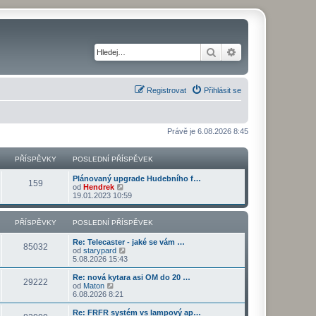
Hledat
Pokročilé hledání
Registrovat
Přihlásit se
Právě je 6.08.2026 8:45
PŘÍSPĚVKY
POSLEDNÍ PŘÍSPĚVEK
Plánovaný upgrade Hudebního f…
159
Z
od
Hendrek
o
19.01.2023 10:59
b
r
a
PŘÍSPĚVKY
POSLEDNÍ PŘÍSPĚVEK
z
i
Re: Telecaster - jaké se vám …
t
85032
Z
od
starypard
p
o
5.08.2026 15:43
o
b
s
r
Re: nová kytara asi OM do 20 …
l
29222
a
Z
od
Maton
e
z
o
6.08.2026 8:21
d
i
b
n
t
r
Re: FRFR systém vs lampový ap…
í