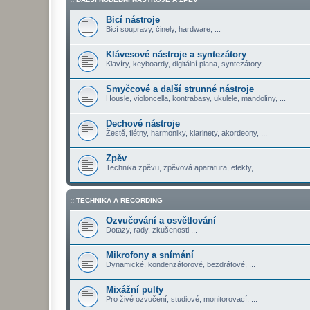
Bicí nástroje
Bicí soupravy, činely, hardware, ...
Klávesové nástroje a syntezátory
Klavíry, keyboardy, digitální piana, syntezátory, ...
Smyčcové a další strunné nástroje
Housle, violoncella, kontrabasy, ukulele, mandolíny, ...
Dechové nástroje
Žestě, flétny, harmoniky, klarinety, akordeony, ...
Zpěv
Technika zpěvu, zpěvová aparatura, efekty, ...
:: TECHNIKA A RECORDING
Ozvučování a osvětlování
Dotazy, rady, zkušenosti ...
Mikrofony a snímání
Dynamické, kondenzátorové, bezdrátové, ...
Mixážní pulty
Pro živé ozvučení, studiové, monitorovací, ...