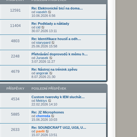
ř
d
o
z
í
n
s
i
s
Re: Elektronické bicí na doma…
í
l
t
12591
Z
p
od
vasekh
p
e
p
o
ě
10.06.2026 6:56
ř
d
o
b
v
í
n
s
r
e
s
Re: Podklady a náklady
í
l
11404
a
k
Z
p
od
cid
p
e
z
o
ě
30.07.2026 13:11
ř
d
i
b
v
í
n
t
r
e
s
Re: Identifikace houslí a odh…
í
4803
p
a
k
p
Z
od
starypard
p
o
z
ě
o
25.06.2026 15:58
ř
s
i
v
b
í
l
t
e
r
s
Přehrávání doprovodů k mému h…
e
2248
p
k
a
Z
p
od
Jurasek
d
o
z
o
ě
3.07.2026 11:27
n
s
i
b
v
í
l
t
r
e
Re: Nástroj na trénink zpěvu
p
e
4679
p
a
k
Z
od
angorak
ř
d
o
z
o
8.07.2026 21:30
í
n
s
i
b
s
í
l
t
r
p
p
e
p
a
PŘÍSPĚVKY
POSLEDNÍ PŘÍSPĚVEK
ě
ř
d
o
z
v
í
n
s
i
e
s
Custom tvarovky k IEM sluchát…
í
l
t
4534
k
p
Z
od
Mektys
p
e
p
ě
o
22.02.2026 14:10
ř
d
o
v
b
í
n
s
e
r
s
Re: JZ Microphones
í
l
5885
k
a
Z
p
od
cherreda
p
e
z
o
ě
15.06.2026 10:03
ř
d
i
b
v
í
n
t
r
e
s
Re: SOUNDCRAFT Ui12, Ui16, U…
í
2633
p
a
k
Z
p
od
pavlii
p
o
z
o
ě
15.07.2026 13:51
ř