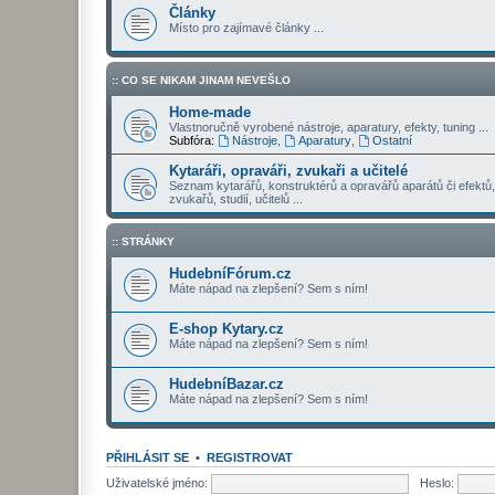
Články
Místo pro zajímavé články ...
:: CO SE NIKAM JINAM NEVEŠLO
Home-made
Vlastnoručně vyrobené nástroje, aparatury, efekty, tuning ...
Subfóra:
Nástroje
,
Aparatury
,
Ostatní
Kytaráři, opraváři, zvukaři a učitelé
Seznam kytarářů, konstruktérů a opravářů aparátů či efektů,
zvukařů, studií, učitelů ...
:: STRÁNKY
HudebníFórum.cz
Máte nápad na zlepšení? Sem s ním!
E-shop Kytary.cz
Máte nápad na zlepšení? Sem s ním!
HudebníBazar.cz
Máte nápad na zlepšení? Sem s ním!
PŘIHLÁSIT SE
•
REGISTROVAT
Uživatelské jméno:
Heslo: