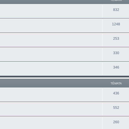
832
1248
253
330
346
TÉMATA
436
552
260