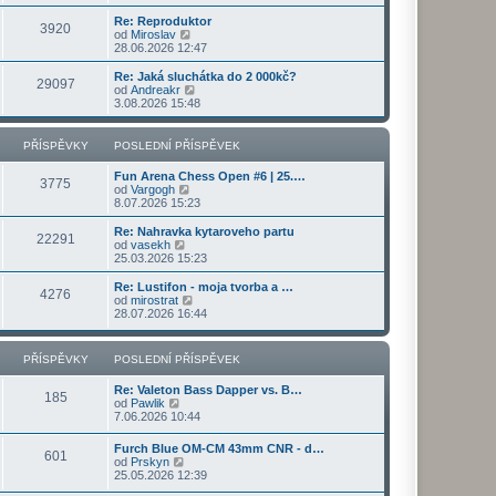
s
i
b
v
í
l
t
r
e
s
Re: Reproduktor
e
3920
p
a
k
p
Z
od
Miroslav
d
o
z
ě
o
28.06.2026 12:47
n
s
i
v
b
í
l
t
e
r
Re: Jaká sluchátka do 2 000kč?
p
e
29097
p
k
a
Z
od
Andreakr
ř
d
o
z
o
3.08.2026 15:48
í
n
s
i
b
s
í
l
t
r
p
p
e
p
a
PŘÍSPĚVKY
POSLEDNÍ PŘÍSPĚVEK
ě
ř
d
o
z
v
í
n
s
i
e
s
Fun Arena Chess Open #6 | 25.…
í
l
t
3775
k
Z
p
od
Vargogh
p
e
p
o
ě
8.07.2026 15:23
ř
d
o
b
v
í
n
s
r
e
s
Re: Nahravka kytaroveho partu
í
l
22291
a
k
p
Z
od
vasekh
p
e
z
ě
o
25.03.2026 15:23
ř
d
i
v
b
í
n
t
e
r
s
Re: Lustifon - moja tvorba a …
í
4276
p
k
a
p
Z
od
mirostrat
p
o
z
ě
o
28.07.2026 16:44
ř
s
i
v
b
í
l
t
e
r
s
e
p
k
a
p
PŘÍSPĚVKY
POSLEDNÍ PŘÍSPĚVEK
d
o
z
ě
n
s
i
v
í
Re: Valeton Bass Dapper vs. B…
l
t
e
185
p
Z
od
Pawlik
e
p
k
ř
o
7.06.2026 10:44
d
o
í
b
n
s
s
r
í
l
Furch Blue OM-CM 43mm CNR - d…
p
601
a
p
e
Z
od
Prskyn
ě
z
ř
d
o
25.05.2026 12:39
v
i
í
n
b
e
t