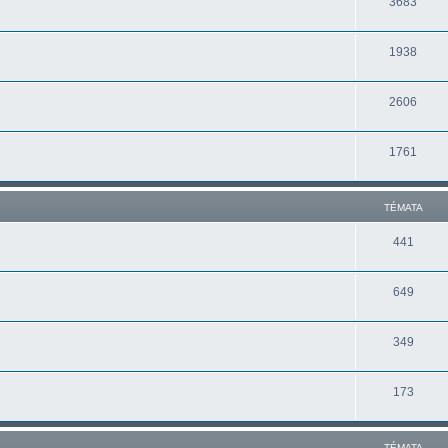
3683
1938
2606
1761
TÉMATA
441
649
349
173
TÉMATA