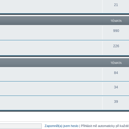
21
TÉMATA
990
226
TÉMATA
84
34
39
Zapomněl(a) jsem heslo
|
Přihlásit mě automaticky při každ