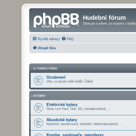
Hudební fórum
Diskuze o všem, co souvisí s hudbo
Rychlé odkazy
FAQ
Obsah fóra
:: O TOMTO FÓRU
Oznámení
Vše, co byste měli vědět. Čtěte!
:: KYTARY
Elektrické kytary
Strat, Les Paul, Tele, SG, semiakustické, ...
Akustické kytary
Klasické, westernové, hybridní, elektroakustické, ...
Komba, zesilovače, reproboxy