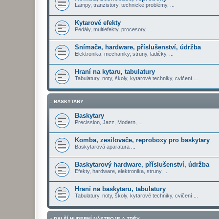
Lampy, tranzistory, technické problémy, ...
Kytarové efekty
Pedály, multiefekty, procesory, ...
Snímače, hardware, příslušenství, údržba
Elektronika, mechaniky, struny, ladičky, ...
Hraní na kytaru, tabulatury
Tabulatury, noty, školy, kytarové techniky, cvičení ...
:: BASKYTARY
Baskytary
Precission, Jazz, Modern, ...
Komba, zesilovače, reproboxy pro baskytary
Baskytarová aparatura ...
Baskytarový hardware, příslušenství, údržba
Efekty, hardware, elektronika, struny, ...
Hraní na baskytaru, tabulatury
Tabulatury, noty, školy, kytarové techniky, cvičení ...
:: DALŠÍ HUDEBNÍ NÁSTROJE A ZPĚV