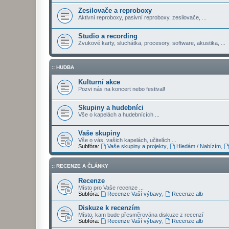
Zesilovače a reproboxy
Aktivní reproboxy, pasivní reproboxy, zesilovače, ...
Studio a recording
Zvukové karty, sluchátka, procesory, software, akustika, ...
:: HUDBA
Kulturní akce
Pozvi nás na koncert nebo festival!
Skupiny a hudebníci
Vše o kapelách a hudebnících ...
Vaše skupiny
Vše o vás, vašich kapelách, učitelích ...
Subfóra:
Vaše skupiny a projekty
,
Hledám / Nabízím
,
:: RECENZE A ČLÁNKY
Recenze
Místo pro Vaše recenze ...
Subfóra:
Recenze Vaší výbavy
,
Recenze alb
Diskuze k recenzím
Místo, kam bude přesměrována diskuze z recenzí
Subfóra:
Recenze Vaší výbavy
,
Recenze alb