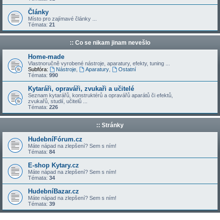
Články
Místo pro zajímavé články ...
Témata:
21
:: Co se nikam jinam nevešlo
Home-made
Vlastnoručně vyrobené nástroje, aparatury, efekty, tuning ...
Subfóra:
Nástroje
,
Aparatury
,
Ostatní
Témata:
990
Kytaráři, opraváři, zvukaři a učitelé
Seznam kytarářů, konstruktérů a opravářů aparátů či efektů,
zvukařů, studií, učitelů ...
Témata:
226
:: Stránky
HudebníFórum.cz
Máte nápad na zlepšení? Sem s ním!
Témata:
84
E-shop Kytary.cz
Máte nápad na zlepšení? Sem s ním!
Témata:
34
HudebníBazar.cz
Máte nápad na zlepšení? Sem s ním!
Témata:
39