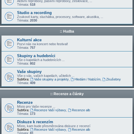
Aktivní reproboxy, pasivní reproboxy, zesilovače, ...
Témata:
518
Studio a recording
Zvukové karty, sluchátka, procesory, software, akustika, ...
Témata:
2030
:: Hudba
Kulturní akce
Pozvi nás na koncert nebo festival!
Témata:
757
Skupiny a hudebníci
Vše o kapelách a hudebnících ...
Témata:
802
Vaše skupiny
Vše o vás, vašich kapelách, učitelích ...
Subfóra:
Vaše skupiny a projekty
,
Hledám / Nabízím
,
Zkušebny
Témata:
409
:: Recenze a články
Recenze
Místo pro Vaše recenze ...
Subfóra:
Recenze Vaší výbavy
,
Recenze alb
Témata:
173
Diskuze k recenzím
Místo, kam bude přesměrována diskuze z recenzí
Subfóra:
Recenze Vaší výbavy
,
Recenze alb
Témata:
81