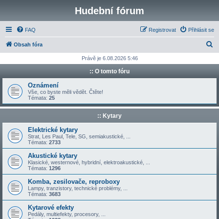
Hudební fórum
FAQ
Registrovat
Přihlásit se
H
Obsah fóra
l
Právě je 6.08.2026 5:46
e
:: O tomto fóru
d
Oznámení
a
Vše, co byste měli vědět. Čtěte!
Témata:
25
t
:: Kytary
Elektrické kytary
Strat, Les Paul, Tele, SG, semiakustické, ...
Témata:
2733
Akustické kytary
Klasické, westernové, hybridní, elektroakustické, ...
Témata:
1296
Komba, zesilovače, reproboxy
Lampy, tranzistory, technické problémy, ...
Témata:
3683
Kytarové efekty
Pedály, multiefekty, procesory, ...