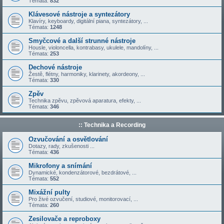
Témata:
832
Klávesové nástroje a syntezátory
Klavíry, keyboardy, digitální piana, syntezátory, ...
Témata:
1248
Smyčcové a další strunné nástroje
Housle, violoncella, kontrabasy, ukulele, mandolíny, ...
Témata:
253
Dechové nástroje
Žestě, flétny, harmoniky, klarinety, akordeony, ...
Témata:
330
Zpěv
Technika zpěvu, zpěvová aparatura, efekty, ...
Témata:
346
:: Technika a Recording
Ozvučování a osvětlování
Dotazy, rady, zkušenosti ...
Témata:
436
Mikrofony a snímání
Dynamické, kondenzátorové, bezdrátové, ...
Témata:
552
Mixážní pulty
Pro živé ozvučení, studiové, monitorovací, ...
Témata:
260
Zesilovače a reproboxy