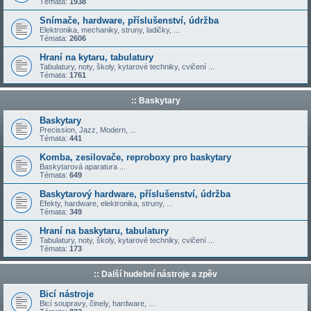
Témata:
1938
Snímače, hardware, příslušenství, údržba
Elektronika, mechaniky, struny, ladičky, ...
Témata:
2606
Hraní na kytaru, tabulatury
Tabulatury, noty, školy, kytarové techniky, cvičení ...
Témata:
1761
:: Baskytary
Baskytary
Precission, Jazz, Modern, ...
Témata:
441
Komba, zesilovače, reproboxy pro baskytary
Baskytarová aparatura ...
Témata:
649
Baskytarový hardware, příslušenství, údržba
Efekty, hardware, elektronika, struny, ...
Témata:
349
Hraní na baskytaru, tabulatury
Tabulatury, noty, školy, kytarové techniky, cvičení ...
Témata:
173
:: Další hudební nástroje a zpěv
Bicí nástroje
Bicí soupravy, činely, hardware, ...