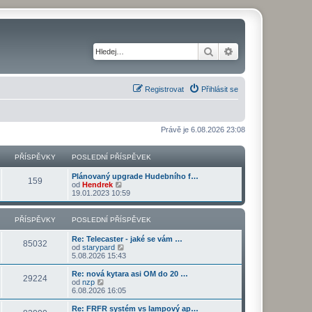
Hledat
Pokročilé hledání
Registrovat
Přihlásit se
Právě je 6.08.2026 23:08
PŘÍSPĚVKY
POSLEDNÍ PŘÍSPĚVEK
Plánovaný upgrade Hudebního f…
159
Z
od
Hendrek
o
19.01.2023 10:59
b
r
a
PŘÍSPĚVKY
POSLEDNÍ PŘÍSPĚVEK
z
i
Re: Telecaster - jaké se vám …
t
85032
Z
od
starypard
p
o
5.08.2026 15:43
o
b
s
r
Re: nová kytara asi OM do 20 …
l
29224
a
Z
od
nzp
e
z
o
6.08.2026 16:05
d
i
b
n
t
r
Re: FRFR systém vs lampový ap…
í