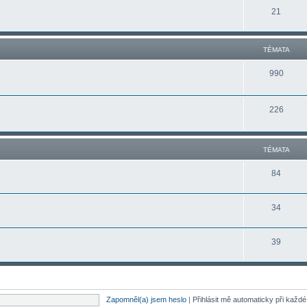
21
TÉMATA
990
226
TÉMATA
84
34
39
Zapomněl(a) jsem heslo
|
Přihlásit mě automaticky při každ