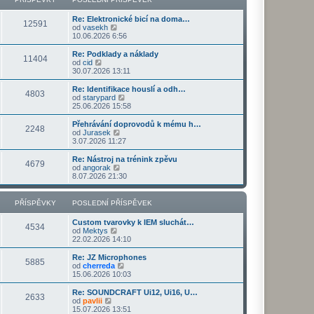
ř
d
o
z
í
n
s
i
s
Re: Elektronické bicí na doma…
í
l
t
12591
Z
p
od
vasekh
p
e
p
o
ě
10.06.2026 6:56
ř
d
o
b
v
í
n
s
r
e
s
Re: Podklady a náklady
í
l
11404
a
k
Z
p
od
cid
p
e
z
o
ě
30.07.2026 13:11
ř
d
i
b
v
í
n
t
r
e
s
Re: Identifikace houslí a odh…
í
4803
p
a
k
p
Z
od
starypard
p
o
z
ě
o
25.06.2026 15:58
ř
s
i
v
b
í
l
t
e
r
s
Přehrávání doprovodů k mému h…
e
2248
p
k
a
Z
p
od
Jurasek
d
o
z
o
ě
3.07.2026 11:27
n
s
i
b
v
í
l
t
r
e
Re: Nástroj na trénink zpěvu
p
e
4679
p
a
k
Z
od
angorak
ř
d
o
z
o
8.07.2026 21:30
í
n
s
i
b
s
í
l
t
r
p
p
e
p
a
PŘÍSPĚVKY
POSLEDNÍ PŘÍSPĚVEK
ě
ř
d
o
z
v
í
n
s
i
e
s
Custom tvarovky k IEM sluchát…
í
l
t
4534
k
p
Z
od
Mektys
p
e
p
ě
o
22.02.2026 14:10
ř
d
o
v
b
í
n
s
e
r
s
Re: JZ Microphones
í
l
5885
k
a
Z
p
od
cherreda
p
e
z
o
ě
15.06.2026 10:03
ř
d
i
b
v
í
n
t
r
e
s
Re: SOUNDCRAFT Ui12, Ui16, U…
í
2633
p
a
k
Z
p
od
pavlii
p
o
z
o
ě
15.07.2026 13:51
ř