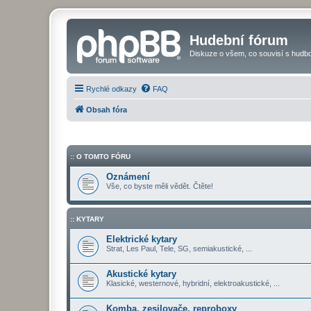
Hudební fórum
Diskuze o všem, co souvisí s hudbo
Rychlé odkazy
FAQ
Obsah fóra
:: O TOMTO FÓRU
Oznámení
Vše, co byste měli vědět. Čtěte!
:: KYTARY
Elektrické kytary
Strat, Les Paul, Tele, SG, semiakustické, ...
Akustické kytary
Klasické, westernové, hybridní, elektroakustické, ...
Komba, zesilovače, reproboxy