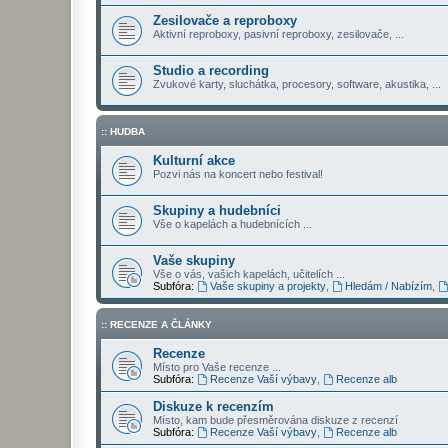
Zesilovače a reproboxy
Aktivní reproboxy, pasivní reproboxy, zesilovače, ...
Studio a recording
Zvukové karty, sluchátka, procesory, software, akustika, ...
:: HUDBA
Kulturní akce
Pozvi nás na koncert nebo festival!
Skupiny a hudebníci
Vše o kapelách a hudebnících ...
Vaše skupiny
Vše o vás, vašich kapelách, učitelích ...
Subfóra:
Vaše skupiny a projekty
,
Hledám / Nabízím
,
:: RECENZE A ČLÁNKY
Recenze
Místo pro Vaše recenze ...
Subfóra:
Recenze Vaší výbavy
,
Recenze alb
Diskuze k recenzím
Místo, kam bude přesměrována diskuze z recenzí
Subfóra:
Recenze Vaší výbavy
,
Recenze alb