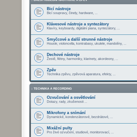
Bicí nástroje
Bicí soupravy, činely, hardware, ...
Klávesové nástroje a syntezátory
Klavíry, keyboardy, digitální piana, syntezátory, ...
Smyčcové a další strunné nástroje
Housle, violoncella, kontrabasy, ukulele, mandolíny, ...
Dechové nástroje
Žestě, flétny, harmoniky, klarinety, akordeony, ...
Zpěv
Technika zpěvu, zpěvová aparatura, efekty, ...
:: TECHNIKA A RECORDING
Ozvučování a osvětlování
Dotazy, rady, zkušenosti ...
Mikrofony a snímání
Dynamické, kondenzátorové, bezdrátové, ...
Mixážní pulty
Pro živé ozvučení, studiové, monitorovací, ...