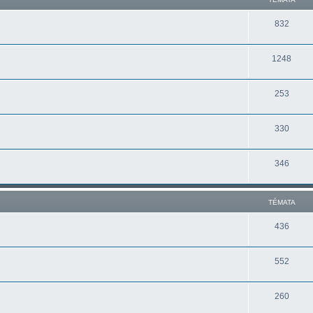
832
1248
253
330
346
TÉMATA
436
552
260