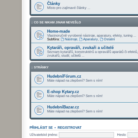
Články
Místo pro zajímavé články ...
:: CO SE NIKAM JINAM NEVEŠLO
Home-made
Vlastnoručně vyrobené nástroje, aparatury, efekty, tuning ...
Subfóra:
Nástroje
,
Aparatury
,
Ostatní
Kytaráři, opraváři, zvukaři a učitelé
Seznam kytarářů, konstruktérů a opravářů aparátů či efektů,
zvukařů, studií, učitelů ...
:: STRÁNKY
HudebníFórum.cz
Máte nápad na zlepšení? Sem s ním!
E-shop Kytary.cz
Máte nápad na zlepšení? Sem s ním!
HudebníBazar.cz
Máte nápad na zlepšení? Sem s ním!
PŘIHLÁSIT SE
•
REGISTROVAT
Uživatelské jméno:
Heslo: