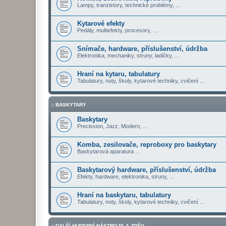
Lampy, tranzistory, technické problémy, ...
Kytarové efekty
Pedály, multiefekty, procesory, ...
Snímače, hardware, příslušenství, údržba
Elektronika, mechaniky, struny, ladičky, ...
Hraní na kytaru, tabulatury
Tabulatury, noty, školy, kytarové techniky, cvičení ...
:: BASKYTARY
Baskytary
Precission, Jazz, Modern, ...
Komba, zesilovače, reproboxy pro baskytary
Baskytarová aparatura ...
Baskytarový hardware, příslušenství, údržba
Efekty, hardware, elektronika, struny, ...
Hraní na baskytaru, tabulatury
Tabulatury, noty, školy, kytarové techniky, cvičení ...
:: DALŠÍ HUDEBNÍ NÁSTROJE A ZPĚV