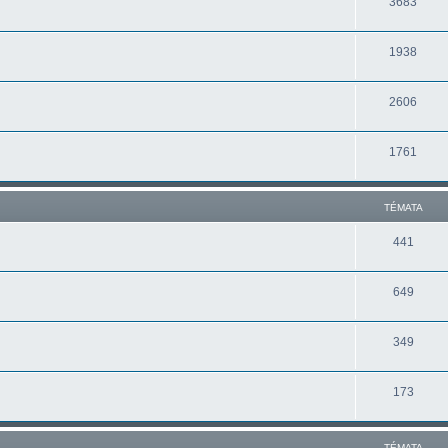
3683
1938
2606
1761
TÉMATA
441
649
349
173
TÉMATA