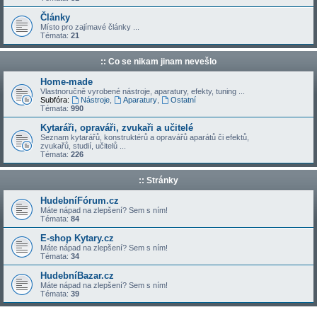
Články
Místo pro zajímavé články ...
Témata:
21
:: Co se nikam jinam nevešlo
Home-made
Vlastnoručně vyrobené nástroje, aparatury, efekty, tuning ...
Subfóra:
Nástroje
,
Aparatury
,
Ostatní
Témata:
990
Kytaráři, opraváři, zvukaři a učitelé
Seznam kytarářů, konstruktérů a opravářů aparátů či efektů,
zvukařů, studií, učitelů ...
Témata:
226
:: Stránky
HudebníFórum.cz
Máte nápad na zlepšení? Sem s ním!
Témata:
84
E-shop Kytary.cz
Máte nápad na zlepšení? Sem s ním!
Témata:
34
HudebníBazar.cz
Máte nápad na zlepšení? Sem s ním!
Témata:
39