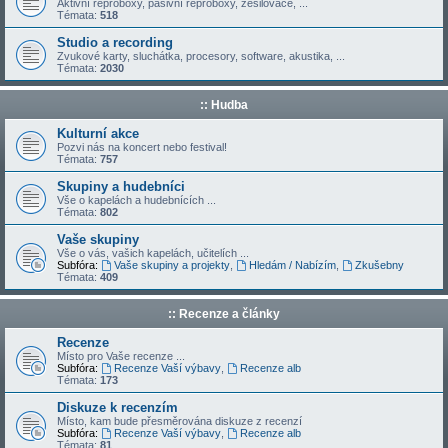
Aktivní reproboxy, pasivní reproboxy, zesilovače, ...
Témata:
518
Studio a recording
Zvukové karty, sluchátka, procesory, software, akustika, ...
Témata:
2030
:: Hudba
Kulturní akce
Pozvi nás na koncert nebo festival!
Témata:
757
Skupiny a hudebníci
Vše o kapelách a hudebnících ...
Témata:
802
Vaše skupiny
Vše o vás, vašich kapelách, učitelích ...
Subfóra:
Vaše skupiny a projekty
,
Hledám / Nabízím
,
Zkušebny
Témata:
409
:: Recenze a články
Recenze
Místo pro Vaše recenze ...
Subfóra:
Recenze Vaší výbavy
,
Recenze alb
Témata:
173
Diskuze k recenzím
Místo, kam bude přesměrována diskuze z recenzí
Subfóra:
Recenze Vaší výbavy
,
Recenze alb
Témata:
81