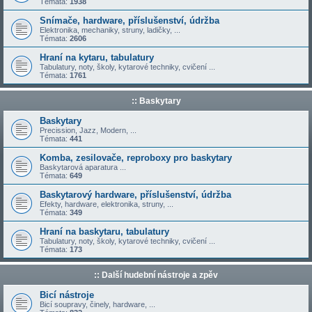
Témata:
1938
Snímače, hardware, příslušenství, údržba
Elektronika, mechaniky, struny, ladičky, ...
Témata:
2606
Hraní na kytaru, tabulatury
Tabulatury, noty, školy, kytarové techniky, cvičení ...
Témata:
1761
:: Baskytary
Baskytary
Precission, Jazz, Modern, ...
Témata:
441
Komba, zesilovače, reproboxy pro baskytary
Baskytarová aparatura ...
Témata:
649
Baskytarový hardware, příslušenství, údržba
Efekty, hardware, elektronika, struny, ...
Témata:
349
Hraní na baskytaru, tabulatury
Tabulatury, noty, školy, kytarové techniky, cvičení ...
Témata:
173
:: Další hudební nástroje a zpěv
Bicí nástroje
Bicí soupravy, činely, hardware, ...