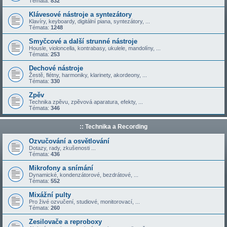
Témata:
832
Klávesové nástroje a syntezátory
Klavíry, keyboardy, digitální piana, syntezátory, ...
Témata:
1248
Smyčcové a další strunné nástroje
Housle, violoncella, kontrabasy, ukulele, mandolíny, ...
Témata:
253
Dechové nástroje
Žestě, flétny, harmoniky, klarinety, akordeony, ...
Témata:
330
Zpěv
Technika zpěvu, zpěvová aparatura, efekty, ...
Témata:
346
:: Technika a Recording
Ozvučování a osvětlování
Dotazy, rady, zkušenosti ...
Témata:
436
Mikrofony a snímání
Dynamické, kondenzátorové, bezdrátové, ...
Témata:
552
Mixážní pulty
Pro živé ozvučení, studiové, monitorovací, ...
Témata:
260
Zesilovače a reproboxy