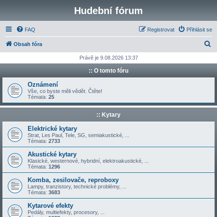
Hudební fórum
FAQ
Registrovat
Přihlásit se
H
Obsah fóra
l
Právě je 9.08.2026 13:37
e
:: O tomto fóru
d
Oznámení
a
Vše, co byste měli vědět. Čtěte!
Témata:
25
t
:: Kytary
Elektrické kytary
Strat, Les Paul, Tele, SG, semiakustické, ...
Témata:
2733
Akustické kytary
Klasické, westernové, hybridní, elektroakustické, ...
Témata:
1296
Komba, zesilovače, reproboxy
Lampy, tranzistory, technické problémy, ...
Témata:
3683
Kytarové efekty
Pedály, multiefekty, procesory, ...