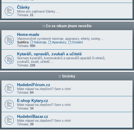
Články
Místo pro zajímavé články ...
Témata:
21
:: Co se nikam jinam nevešlo
Home-made
Vlastnoručně vyrobené nástroje, aparatury, efekty, tuning ...
Subfóra:
Nástroje
,
Aparatury
,
Ostatní
Témata:
990
Kytaráři, opraváři, zvukaři a učitelé
Seznam kytarářů, konstruktérů a opravářů aparátů či efektů,
zvukařů, studií, učitelů ...
Témata:
226
:: Stránky
HudebníFórum.cz
Máte nápad na zlepšení? Sem s ním!
Témata:
84
E-shop Kytary.cz
Máte nápad na zlepšení? Sem s ním!
Témata:
34
HudebníBazar.cz
Máte nápad na zlepšení? Sem s ním!
Témata:
39