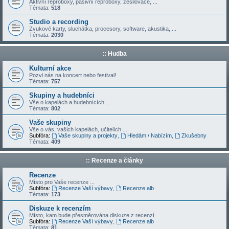
Aktivní reproboxy, pasivní reproboxy, zesilovače, ...
Témata:
518
Studio a recording
Zvukové karty, sluchátka, procesory, software, akustika, ...
Témata:
2030
:: Hudba
Kulturní akce
Pozvi nás na koncert nebo festival!
Témata:
757
Skupiny a hudebníci
Vše o kapelách a hudebnících ...
Témata:
802
Vaše skupiny
Vše o vás, vašich kapelách, učitelích ...
Subfóra:
Vaše skupiny a projekty
,
Hledám / Nabízím
,
Zkušebny
Témata:
409
:: Recenze a články
Recenze
Místo pro Vaše recenze ...
Subfóra:
Recenze Vaší výbavy
,
Recenze alb
Témata:
173
Diskuze k recenzím
Místo, kam bude přesměrována diskuze z recenzí
Subfóra:
Recenze Vaší výbavy
,
Recenze alb
Témata:
81