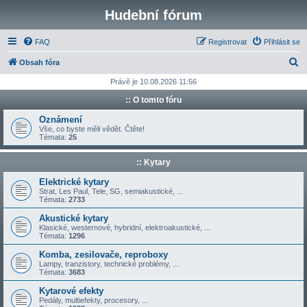
Hudební fórum
FAQ
Registrovat
Přihlásit se
H
Obsah fóra
l
Právě je 10.08.2026 11:56
e
:: O tomto fóru
d
Oznámení
a
Vše, co byste měli vědět. Čtěte!
Témata:
25
t
:: Kytary
Elektrické kytary
Strat, Les Paul, Tele, SG, semiakustické, ...
Témata:
2733
Akustické kytary
Klasické, westernové, hybridní, elektroakustické, ...
Témata:
1296
Komba, zesilovače, reproboxy
Lampy, tranzistory, technické problémy, ...
Témata:
3683
Kytarové efekty
Pedály, multiefekty, procesory, ...