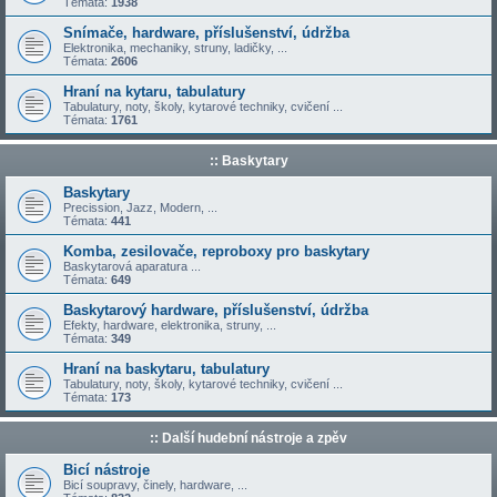
Témata:
1938
Snímače, hardware, příslušenství, údržba
Elektronika, mechaniky, struny, ladičky, ...
Témata:
2606
Hraní na kytaru, tabulatury
Tabulatury, noty, školy, kytarové techniky, cvičení ...
Témata:
1761
:: Baskytary
Baskytary
Precission, Jazz, Modern, ...
Témata:
441
Komba, zesilovače, reproboxy pro baskytary
Baskytarová aparatura ...
Témata:
649
Baskytarový hardware, příslušenství, údržba
Efekty, hardware, elektronika, struny, ...
Témata:
349
Hraní na baskytaru, tabulatury
Tabulatury, noty, školy, kytarové techniky, cvičení ...
Témata:
173
:: Další hudební nástroje a zpěv
Bicí nástroje
Bicí soupravy, činely, hardware, ...