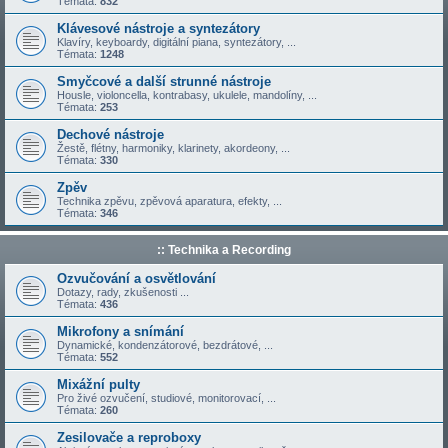
Témata:
832
Klávesové nástroje a syntezátory
Klavíry, keyboardy, digitální piana, syntezátory, ...
Témata:
1248
Smyčcové a další strunné nástroje
Housle, violoncella, kontrabasy, ukulele, mandolíny, ...
Témata:
253
Dechové nástroje
Žestě, flétny, harmoniky, klarinety, akordeony, ...
Témata:
330
Zpěv
Technika zpěvu, zpěvová aparatura, efekty, ...
Témata:
346
:: Technika a Recording
Ozvučování a osvětlování
Dotazy, rady, zkušenosti ...
Témata:
436
Mikrofony a snímání
Dynamické, kondenzátorové, bezdrátové, ...
Témata:
552
Mixážní pulty
Pro živé ozvučení, studiové, monitorovací, ...
Témata:
260
Zesilovače a reproboxy