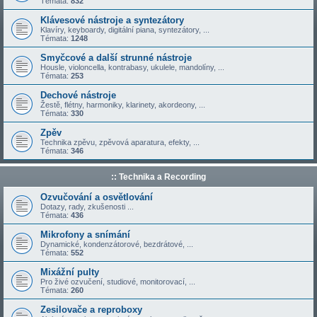
Témata:
832
Klávesové nástroje a syntezátory
Klavíry, keyboardy, digitální piana, syntezátory, ...
Témata:
1248
Smyčcové a další strunné nástroje
Housle, violoncella, kontrabasy, ukulele, mandolíny, ...
Témata:
253
Dechové nástroje
Žestě, flétny, harmoniky, klarinety, akordeony, ...
Témata:
330
Zpěv
Technika zpěvu, zpěvová aparatura, efekty, ...
Témata:
346
:: Technika a Recording
Ozvučování a osvětlování
Dotazy, rady, zkušenosti ...
Témata:
436
Mikrofony a snímání
Dynamické, kondenzátorové, bezdrátové, ...
Témata:
552
Mixážní pulty
Pro živé ozvučení, studiové, monitorovací, ...
Témata:
260
Zesilovače a reproboxy