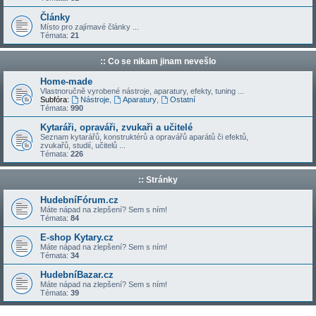
Články
Místo pro zajímavé články ...
Témata:
21
:: Co se nikam jinam nevešlo
Home-made
Vlastnoručně vyrobené nástroje, aparatury, efekty, tuning ...
Subfóra:
Nástroje
,
Aparatury
,
Ostatní
Témata:
990
Kytaráři, opraváři, zvukaři a učitelé
Seznam kytarářů, konstruktérů a opravářů aparátů či efektů,
zvukařů, studií, učitelů ...
Témata:
226
:: Stránky
HudebníFórum.cz
Máte nápad na zlepšení? Sem s ním!
Témata:
84
E-shop Kytary.cz
Máte nápad na zlepšení? Sem s ním!
Témata:
34
HudebníBazar.cz
Máte nápad na zlepšení? Sem s ním!
Témata:
39