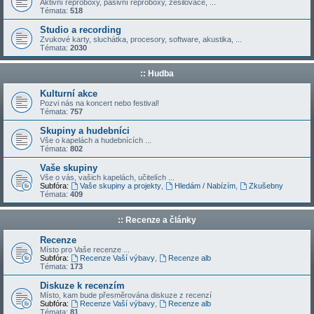
Aktivní reproboxy, pasivní reproboxy, zesilovače, ...
Témata:
518
Studio a recording
Zvukové karty, sluchátka, procesory, software, akustika, ...
Témata:
2030
:: Hudba
Kulturní akce
Pozvi nás na koncert nebo festival!
Témata:
757
Skupiny a hudebníci
Vše o kapelách a hudebnících ...
Témata:
802
Vaše skupiny
Vše o vás, vašich kapelách, učitelích ...
Subfóra:
Vaše skupiny a projekty
,
Hledám / Nabízím
,
Zkušebny
Témata:
409
:: Recenze a články
Recenze
Místo pro Vaše recenze ...
Subfóra:
Recenze Vaší výbavy
,
Recenze alb
Témata:
173
Diskuze k recenzím
Místo, kam bude přesměrována diskuze z recenzí
Subfóra:
Recenze Vaší výbavy
,
Recenze alb
Témata:
81