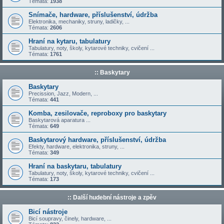
Témata:
1938
Snímače, hardware, příslušenství, údržba
Elektronika, mechaniky, struny, ladičky, ...
Témata:
2606
Hraní na kytaru, tabulatury
Tabulatury, noty, školy, kytarové techniky, cvičení ...
Témata:
1761
:: Baskytary
Baskytary
Precission, Jazz, Modern, ...
Témata:
441
Komba, zesilovače, reproboxy pro baskytary
Baskytarová aparatura ...
Témata:
649
Baskytarový hardware, příslušenství, údržba
Efekty, hardware, elektronika, struny, ...
Témata:
349
Hraní na baskytaru, tabulatury
Tabulatury, noty, školy, kytarové techniky, cvičení ...
Témata:
173
:: Další hudební nástroje a zpěv
Bicí nástroje
Bicí soupravy, činely, hardware, ...