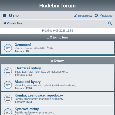
Hudební fórum
FAQ
Registrovat
Přihlásit se
H
Obsah fóra
l
Právě je 9.08.2026 16:58
e
:: O tomto fóru
d
Oznámení
a
Vše, co byste měli vědět. Čtěte!
Témata:
25
t
:: Kytary
Elektrické kytary
Strat, Les Paul, Tele, SG, semiakustické, ...
Témata:
2733
Akustické kytary
Klasické, westernové, hybridní, elektroakustické, ...
Témata:
1296
Komba, zesilovače, reproboxy
Lampy, tranzistory, technické problémy, ...
Témata:
3683
Kytarové efekty
Pedály, multiefekty, procesory, ...