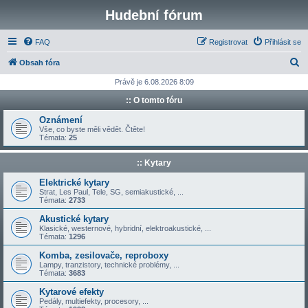
Hudební fórum
FAQ
Registrovat
Přihlásit se
H
Obsah fóra
l
Právě je 6.08.2026 8:09
e
:: O tomto fóru
d
Oznámení
a
Vše, co byste měli vědět. Čtěte!
Témata:
25
t
:: Kytary
Elektrické kytary
Strat, Les Paul, Tele, SG, semiakustické, ...
Témata:
2733
Akustické kytary
Klasické, westernové, hybridní, elektroakustické, ...
Témata:
1296
Komba, zesilovače, reproboxy
Lampy, tranzistory, technické problémy, ...
Témata:
3683
Kytarové efekty
Pedály, multiefekty, procesory, ...