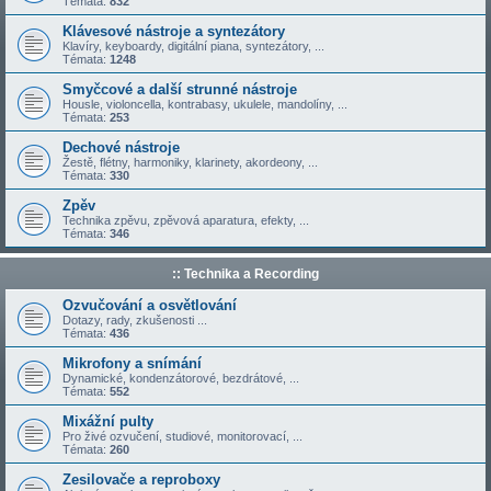
Témata:
832
Klávesové nástroje a syntezátory
Klavíry, keyboardy, digitální piana, syntezátory, ...
Témata:
1248
Smyčcové a další strunné nástroje
Housle, violoncella, kontrabasy, ukulele, mandolíny, ...
Témata:
253
Dechové nástroje
Žestě, flétny, harmoniky, klarinety, akordeony, ...
Témata:
330
Zpěv
Technika zpěvu, zpěvová aparatura, efekty, ...
Témata:
346
:: Technika a Recording
Ozvučování a osvětlování
Dotazy, rady, zkušenosti ...
Témata:
436
Mikrofony a snímání
Dynamické, kondenzátorové, bezdrátové, ...
Témata:
552
Mixážní pulty
Pro živé ozvučení, studiové, monitorovací, ...
Témata:
260
Zesilovače a reproboxy