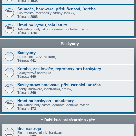
Témata:
1938
Snímače, hardware, příslušenství, údržba
Elektronika, mechaniky, struny, ladičky, ...
Témata:
2606
Hraní na kytaru, tabulatury
Tabulatury, noty, školy, kytarové techniky, cvičení ...
Témata:
1761
:: Baskytary
Baskytary
Precission, Jazz, Modern, ...
Témata:
441
Komba, zesilovače, reproboxy pro baskytary
Baskytarová aparatura ...
Témata:
649
Baskytarový hardware, příslušenství, údržba
Efekty, hardware, elektronika, struny, ...
Témata:
349
Hraní na baskytaru, tabulatury
Tabulatury, noty, školy, kytarové techniky, cvičení ...
Témata:
173
:: Další hudební nástroje a zpěv
Bicí nástroje
Bicí soupravy, činely, hardware, ...