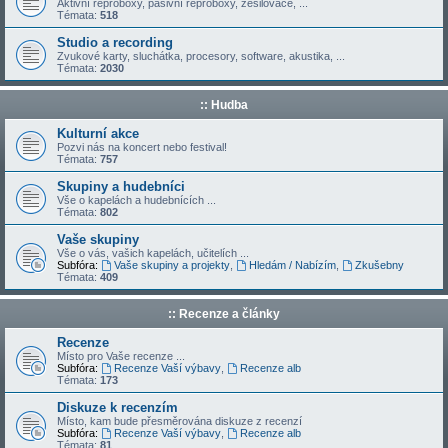
Aktivní reproboxy, pasivní reproboxy, zesilovače, ...
Témata:
518
Studio a recording
Zvukové karty, sluchátka, procesory, software, akustika, ...
Témata:
2030
:: Hudba
Kulturní akce
Pozvi nás na koncert nebo festival!
Témata:
757
Skupiny a hudebníci
Vše o kapelách a hudebnících ...
Témata:
802
Vaše skupiny
Vše o vás, vašich kapelách, učitelích ...
Subfóra:
Vaše skupiny a projekty
,
Hledám / Nabízím
,
Zkušebny
Témata:
409
:: Recenze a články
Recenze
Místo pro Vaše recenze ...
Subfóra:
Recenze Vaší výbavy
,
Recenze alb
Témata:
173
Diskuze k recenzím
Místo, kam bude přesměrována diskuze z recenzí
Subfóra:
Recenze Vaší výbavy
,
Recenze alb
Témata:
81