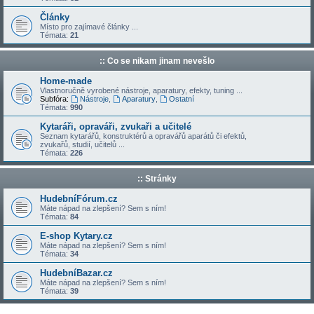
Články
Místo pro zajímavé články ...
Témata:
21
:: Co se nikam jinam nevešlo
Home-made
Vlastnoručně vyrobené nástroje, aparatury, efekty, tuning ...
Subfóra:
Nástroje
,
Aparatury
,
Ostatní
Témata:
990
Kytaráři, opraváři, zvukaři a učitelé
Seznam kytarářů, konstruktérů a opravářů aparátů či efektů,
zvukařů, studií, učitelů ...
Témata:
226
:: Stránky
HudebníFórum.cz
Máte nápad na zlepšení? Sem s ním!
Témata:
84
E-shop Kytary.cz
Máte nápad na zlepšení? Sem s ním!
Témata:
34
HudebníBazar.cz
Máte nápad na zlepšení? Sem s ním!
Témata:
39