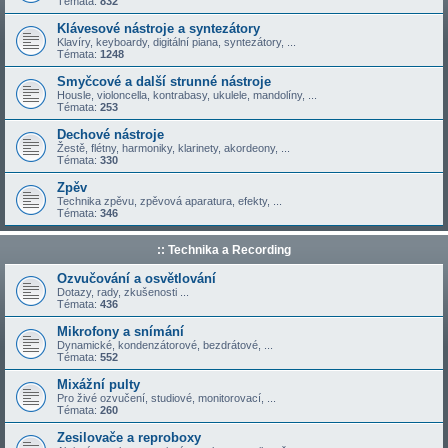
Témata:
832
Klávesové nástroje a syntezátory
Klavíry, keyboardy, digitální piana, syntezátory, ...
Témata:
1248
Smyčcové a další strunné nástroje
Housle, violoncella, kontrabasy, ukulele, mandolíny, ...
Témata:
253
Dechové nástroje
Žestě, flétny, harmoniky, klarinety, akordeony, ...
Témata:
330
Zpěv
Technika zpěvu, zpěvová aparatura, efekty, ...
Témata:
346
:: Technika a Recording
Ozvučování a osvětlování
Dotazy, rady, zkušenosti ...
Témata:
436
Mikrofony a snímání
Dynamické, kondenzátorové, bezdrátové, ...
Témata:
552
Mixážní pulty
Pro živé ozvučení, studiové, monitorovací, ...
Témata:
260
Zesilovače a reproboxy