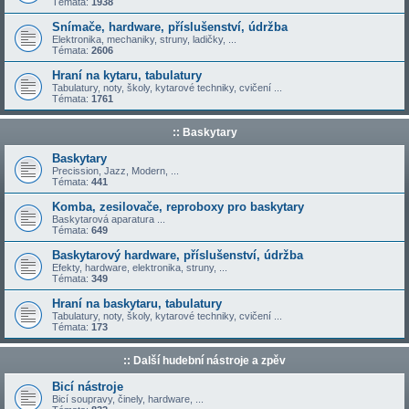
Témata:
1938
Snímače, hardware, příslušenství, údržba
Elektronika, mechaniky, struny, ladičky, ...
Témata:
2606
Hraní na kytaru, tabulatury
Tabulatury, noty, školy, kytarové techniky, cvičení ...
Témata:
1761
:: Baskytary
Baskytary
Precission, Jazz, Modern, ...
Témata:
441
Komba, zesilovače, reproboxy pro baskytary
Baskytarová aparatura ...
Témata:
649
Baskytarový hardware, příslušenství, údržba
Efekty, hardware, elektronika, struny, ...
Témata:
349
Hraní na baskytaru, tabulatury
Tabulatury, noty, školy, kytarové techniky, cvičení ...
Témata:
173
:: Další hudební nástroje a zpěv
Bicí nástroje
Bicí soupravy, činely, hardware, ...