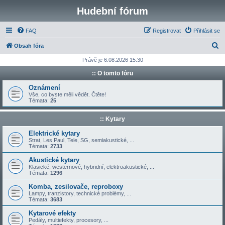
Hudební fórum
FAQ
Registrovat
Přihlásit se
H
Obsah fóra
l
Právě je 6.08.2026 15:30
e
:: O tomto fóru
d
Oznámení
a
Vše, co byste měli vědět. Čtěte!
Témata:
25
t
:: Kytary
Elektrické kytary
Strat, Les Paul, Tele, SG, semiakustické, ...
Témata:
2733
Akustické kytary
Klasické, westernové, hybridní, elektroakustické, ...
Témata:
1296
Komba, zesilovače, reproboxy
Lampy, tranzistory, technické problémy, ...
Témata:
3683
Kytarové efekty
Pedály, multiefekty, procesory, ...