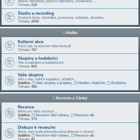
Aktivní reproboxy, pasivní reproboxy, zesilovače, ...
Témata:
518
Studio a recording
Zvukové karty, sluchátka, procesory, software, akustika, ...
Témata:
2030
:: Hudba
Kulturní akce
Pozvi nás na koncert nebo festival!
Témata:
757
Skupiny a hudebníci
Vše o kapelách a hudebnících ...
Témata:
802
Vaše skupiny
Vše o vás, vašich kapelách, učitelích ...
Subfóra:
Vaše skupiny a projekty
,
Hledám / Nabízím
,
Zkušebny
Témata:
409
:: Recenze a články
Recenze
Místo pro Vaše recenze ...
Subfóra:
Recenze Vaší výbavy
,
Recenze alb
Témata:
173
Diskuze k recenzím
Místo, kam bude přesměrována diskuze z recenzí
Subfóra:
Recenze Vaší výbavy
,
Recenze alb
Témata:
81