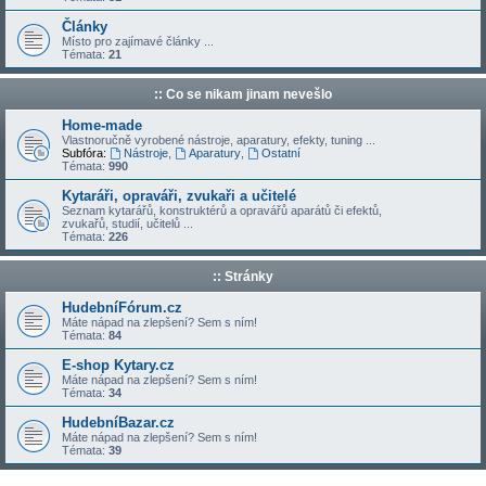
Články
Místo pro zajímavé články ...
Témata:
21
:: Co se nikam jinam nevešlo
Home-made
Vlastnoručně vyrobené nástroje, aparatury, efekty, tuning ...
Subfóra:
Nástroje
,
Aparatury
,
Ostatní
Témata:
990
Kytaráři, opraváři, zvukaři a učitelé
Seznam kytarářů, konstruktérů a opravářů aparátů či efektů,
zvukařů, studií, učitelů ...
Témata:
226
:: Stránky
HudebníFórum.cz
Máte nápad na zlepšení? Sem s ním!
Témata:
84
E-shop Kytary.cz
Máte nápad na zlepšení? Sem s ním!
Témata:
34
HudebníBazar.cz
Máte nápad na zlepšení? Sem s ním!
Témata:
39