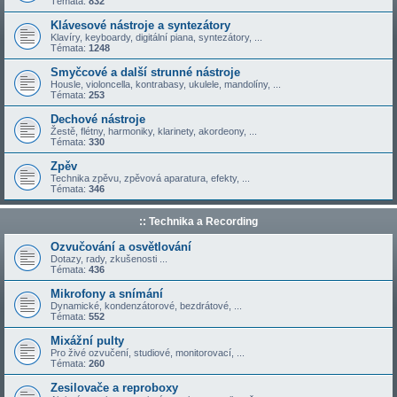
Témata:
832
Klávesové nástroje a syntezátory
Klavíry, keyboardy, digitální piana, syntezátory, ...
Témata:
1248
Smyčcové a další strunné nástroje
Housle, violoncella, kontrabasy, ukulele, mandolíny, ...
Témata:
253
Dechové nástroje
Žestě, flétny, harmoniky, klarinety, akordeony, ...
Témata:
330
Zpěv
Technika zpěvu, zpěvová aparatura, efekty, ...
Témata:
346
:: Technika a Recording
Ozvučování a osvětlování
Dotazy, rady, zkušenosti ...
Témata:
436
Mikrofony a snímání
Dynamické, kondenzátorové, bezdrátové, ...
Témata:
552
Mixážní pulty
Pro živé ozvučení, studiové, monitorovací, ...
Témata:
260
Zesilovače a reproboxy