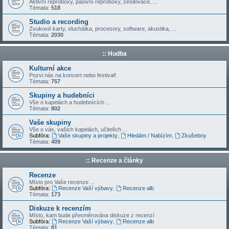
Aktivní reproboxy, pasivní reproboxy, zesilovače, ...
Témata:
518
Studio a recording
Zvukové karty, sluchátka, procesory, software, akustika, ...
Témata:
2030
:: Hudba
Kulturní akce
Pozvi nás na koncert nebo festival!
Témata:
757
Skupiny a hudebníci
Vše o kapelách a hudebnících ...
Témata:
802
Vaše skupiny
Vše o vás, vašich kapelách, učitelích ...
Subfóra:
Vaše skupiny a projekty
,
Hledám / Nabízím
,
Zkušebny
Témata:
409
:: Recenze a články
Recenze
Místo pro Vaše recenze ...
Subfóra:
Recenze Vaší výbavy
,
Recenze alb
Témata:
173
Diskuze k recenzím
Místo, kam bude přesměrována diskuze z recenzí
Subfóra:
Recenze Vaší výbavy
,
Recenze alb
Témata:
81