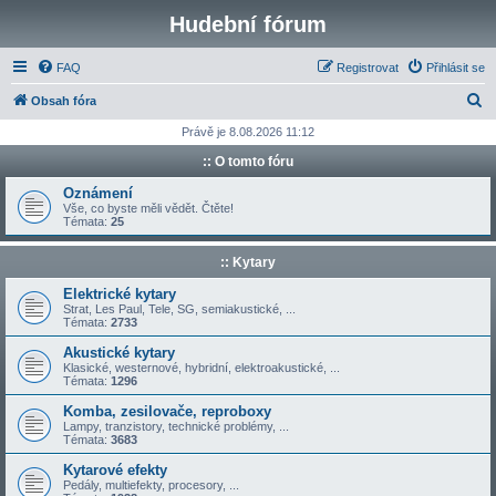
Hudební fórum
FAQ
Registrovat
Přihlásit se
H
Obsah fóra
l
Právě je 8.08.2026 11:12
e
:: O tomto fóru
d
Oznámení
a
Vše, co byste měli vědět. Čtěte!
Témata:
25
t
:: Kytary
Elektrické kytary
Strat, Les Paul, Tele, SG, semiakustické, ...
Témata:
2733
Akustické kytary
Klasické, westernové, hybridní, elektroakustické, ...
Témata:
1296
Komba, zesilovače, reproboxy
Lampy, tranzistory, technické problémy, ...
Témata:
3683
Kytarové efekty
Pedály, multiefekty, procesory, ...