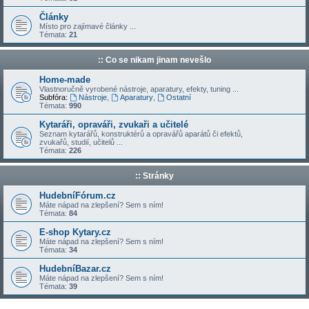
Články
Místo pro zajímavé články ...
Témata:
21
:: Co se nikam jinam nevešlo
Home-made
Vlastnoručně vyrobené nástroje, aparatury, efekty, tuning ...
Subfóra:
Nástroje
,
Aparatury
,
Ostatní
Témata:
990
Kytaráři, opraváři, zvukaři a učitelé
Seznam kytarářů, konstruktérů a opravářů aparátů či efektů,
zvukařů, studií, učitelů ...
Témata:
226
:: Stránky
HudebníFórum.cz
Máte nápad na zlepšení? Sem s ním!
Témata:
84
E-shop Kytary.cz
Máte nápad na zlepšení? Sem s ním!
Témata:
34
HudebníBazar.cz
Máte nápad na zlepšení? Sem s ním!
Témata:
39