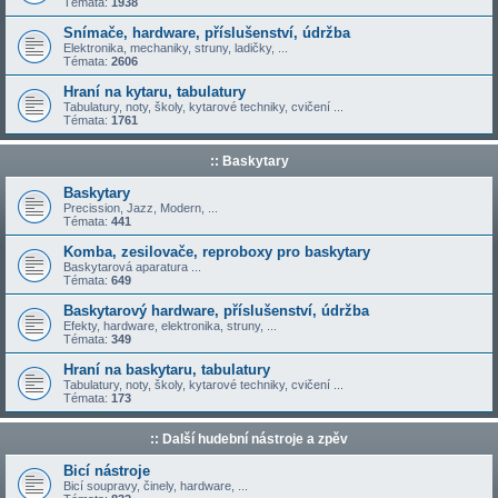
Témata:
1938
Snímače, hardware, příslušenství, údržba
Elektronika, mechaniky, struny, ladičky, ...
Témata:
2606
Hraní na kytaru, tabulatury
Tabulatury, noty, školy, kytarové techniky, cvičení ...
Témata:
1761
:: Baskytary
Baskytary
Precission, Jazz, Modern, ...
Témata:
441
Komba, zesilovače, reproboxy pro baskytary
Baskytarová aparatura ...
Témata:
649
Baskytarový hardware, příslušenství, údržba
Efekty, hardware, elektronika, struny, ...
Témata:
349
Hraní na baskytaru, tabulatury
Tabulatury, noty, školy, kytarové techniky, cvičení ...
Témata:
173
:: Další hudební nástroje a zpěv
Bicí nástroje
Bicí soupravy, činely, hardware, ...