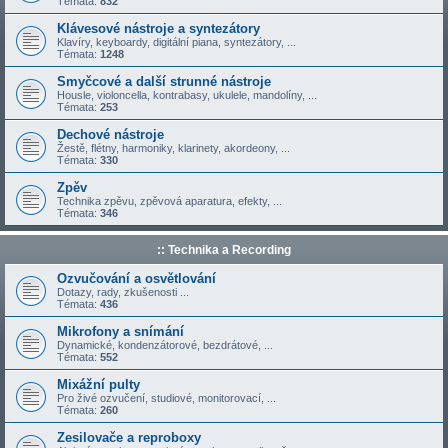
Témata:
832
Klávesové nástroje a syntezátory
Klavíry, keyboardy, digitální piana, syntezátory, ...
Témata:
1248
Smyčcové a další strunné nástroje
Housle, violoncella, kontrabasy, ukulele, mandolíny, ...
Témata:
253
Dechové nástroje
Žestě, flétny, harmoniky, klarinety, akordeony, ...
Témata:
330
Zpěv
Technika zpěvu, zpěvová aparatura, efekty, ...
Témata:
346
:: Technika a Recording
Ozvučování a osvětlování
Dotazy, rady, zkušenosti ...
Témata:
436
Mikrofony a snímání
Dynamické, kondenzátorové, bezdrátové, ...
Témata:
552
Mixážní pulty
Pro živé ozvučení, studiové, monitorovací, ...
Témata:
260
Zesilovače a reproboxy