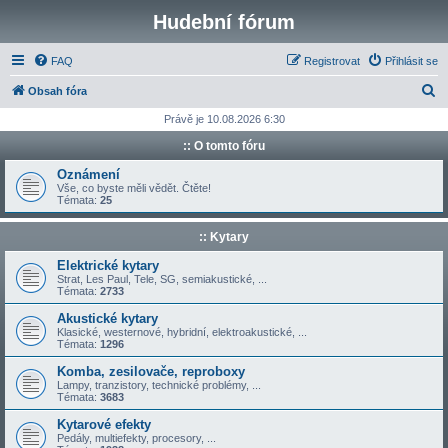
Hudební fórum
FAQ
Registrovat
Přihlásit se
H
Obsah fóra
l
Právě je 10.08.2026 6:30
e
:: O tomto fóru
d
Oznámení
a
Vše, co byste měli vědět. Čtěte!
Témata:
25
t
:: Kytary
Elektrické kytary
Strat, Les Paul, Tele, SG, semiakustické, ...
Témata:
2733
Akustické kytary
Klasické, westernové, hybridní, elektroakustické, ...
Témata:
1296
Komba, zesilovače, reproboxy
Lampy, tranzistory, technické problémy, ...
Témata:
3683
Kytarové efekty
Pedály, multiefekty, procesory, ...