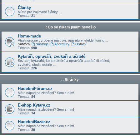
Články
Místo pro zajímavé články ...
Témata:
21
:: Co se nikam jinam nevešlo
Home-made
Vlastnoručně vyrobené nástroje, aparatury, efekty, tuning ...
Subfóra:
Nástroje
,
Aparatury
,
Ostatní
Témata:
990
Kytaráři, opraváři, zvukaři a učitelé
Seznam kytarářů, konstruktérů a opravářů aparátů či efektů,
zvukařů, studií, učitelů ...
Témata:
226
:: Stránky
HudebníFórum.cz
Máte nápad na zlepšení? Sem s ním!
Témata:
84
E-shop Kytary.cz
Máte nápad na zlepšení? Sem s ním!
Témata:
34
HudebníBazar.cz
Máte nápad na zlepšení? Sem s ním!
Témata:
39