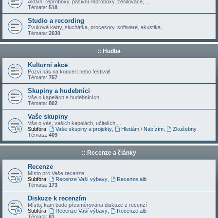
Aktivní reproboxy, pasivní reproboxy, zesilovače, ...
Témata:
518
Studio a recording
Zvukové karty, sluchátka, procesory, software, akustika, ...
Témata:
2030
:: Hudba
Kulturní akce
Pozvi nás na koncert nebo festival!
Témata:
757
Skupiny a hudebníci
Vše o kapelách a hudebnících ...
Témata:
802
Vaše skupiny
Vše o vás, vašich kapelách, učitelích ...
Subfóra:
Vaše skupiny a projekty
,
Hledám / Nabízím
,
Zkušebny
Témata:
409
:: Recenze a články
Recenze
Místo pro Vaše recenze ...
Subfóra:
Recenze Vaší výbavy
,
Recenze alb
Témata:
173
Diskuze k recenzím
Místo, kam bude přesměrována diskuze z recenzí
Subfóra:
Recenze Vaší výbavy
,
Recenze alb
Témata:
81