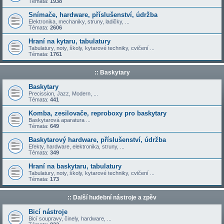
Témata:
1938
Snímače, hardware, příslušenství, údržba
Elektronika, mechaniky, struny, ladičky, ...
Témata:
2606
Hraní na kytaru, tabulatury
Tabulatury, noty, školy, kytarové techniky, cvičení ...
Témata:
1761
:: Baskytary
Baskytary
Precission, Jazz, Modern, ...
Témata:
441
Komba, zesilovače, reproboxy pro baskytary
Baskytarová aparatura ...
Témata:
649
Baskytarový hardware, příslušenství, údržba
Efekty, hardware, elektronika, struny, ...
Témata:
349
Hraní na baskytaru, tabulatury
Tabulatury, noty, školy, kytarové techniky, cvičení ...
Témata:
173
:: Další hudební nástroje a zpěv
Bicí nástroje
Bicí soupravy, činely, hardware, ...