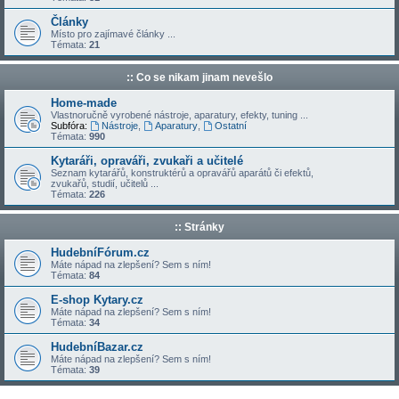
Články
Místo pro zajímavé články ...
Témata:
21
:: Co se nikam jinam nevešlo
Home-made
Vlastnoručně vyrobené nástroje, aparatury, efekty, tuning ...
Subfóra:
Nástroje
,
Aparatury
,
Ostatní
Témata:
990
Kytaráři, opraváři, zvukaři a učitelé
Seznam kytarářů, konstruktérů a opravářů aparátů či efektů,
zvukařů, studií, učitelů ...
Témata:
226
:: Stránky
HudebníFórum.cz
Máte nápad na zlepšení? Sem s ním!
Témata:
84
E-shop Kytary.cz
Máte nápad na zlepšení? Sem s ním!
Témata:
34
HudebníBazar.cz
Máte nápad na zlepšení? Sem s ním!
Témata:
39