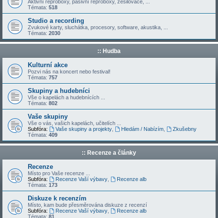
Aktivní reproboxy, pasivní reproboxy, zesilovače, ...
Témata:
518
Studio a recording
Zvukové karty, sluchátka, procesory, software, akustika, ...
Témata:
2030
:: Hudba
Kulturní akce
Pozvi nás na koncert nebo festival!
Témata:
757
Skupiny a hudebníci
Vše o kapelách a hudebnících ...
Témata:
802
Vaše skupiny
Vše o vás, vašich kapelách, učitelích ...
Subfóra:
Vaše skupiny a projekty
,
Hledám / Nabízím
,
Zkušebny
Témata:
409
:: Recenze a články
Recenze
Místo pro Vaše recenze ...
Subfóra:
Recenze Vaší výbavy
,
Recenze alb
Témata:
173
Diskuze k recenzím
Místo, kam bude přesměrována diskuze z recenzí
Subfóra:
Recenze Vaší výbavy
,
Recenze alb
Témata:
81