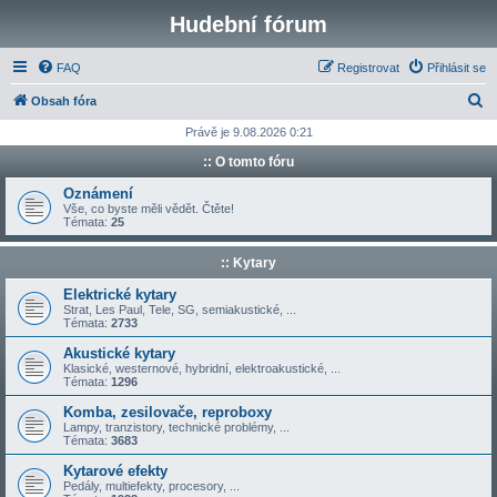
Hudební fórum
FAQ
Registrovat
Přihlásit se
H
Obsah fóra
l
Právě je 9.08.2026 0:21
e
:: O tomto fóru
d
Oznámení
a
Vše, co byste měli vědět. Čtěte!
Témata:
25
t
:: Kytary
Elektrické kytary
Strat, Les Paul, Tele, SG, semiakustické, ...
Témata:
2733
Akustické kytary
Klasické, westernové, hybridní, elektroakustické, ...
Témata:
1296
Komba, zesilovače, reproboxy
Lampy, tranzistory, technické problémy, ...
Témata:
3683
Kytarové efekty
Pedály, multiefekty, procesory, ...