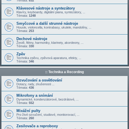
Témata:
832
Klávesové nástroje a syntezátory
Klavíry, keyboardy, digitální piana, syntezátory, ...
Témata:
1248
Smyčcové a další strunné nástroje
Housle, violoncella, kontrabasy, ukulele, mandolíny, ...
Témata:
253
Dechové nástroje
Žestě, flétny, harmoniky, klarinety, akordeony, ...
Témata:
330
Zpěv
Technika zpěvu, zpěvová aparatura, efekty, ...
Témata:
346
:: Technika a Recording
Ozvučování a osvětlování
Dotazy, rady, zkušenosti ...
Témata:
436
Mikrofony a snímání
Dynamické, kondenzátorové, bezdrátové, ...
Témata:
552
Mixážní pulty
Pro živé ozvučení, studiové, monitorovací, ...
Témata:
260
Zesilovače a reproboxy