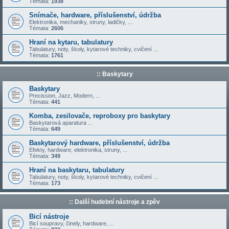
Témata:
1938
Snímače, hardware, příslušenství, údržba
Elektronika, mechaniky, struny, ladičky, ...
Témata:
2606
Hraní na kytaru, tabulatury
Tabulatury, noty, školy, kytarové techniky, cvičení ...
Témata:
1761
:: Baskytary
Baskytary
Precission, Jazz, Modern, ...
Témata:
441
Komba, zesilovače, reproboxy pro baskytary
Baskytarová aparatura ...
Témata:
649
Baskytarový hardware, příslušenství, údržba
Efekty, hardware, elektronika, struny, ...
Témata:
349
Hraní na baskytaru, tabulatury
Tabulatury, noty, školy, kytarové techniky, cvičení ...
Témata:
173
:: Další hudební nástroje a zpěv
Bicí nástroje
Bicí soupravy, činely, hardware, ...