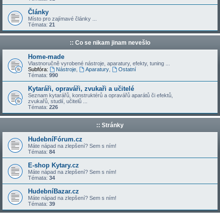
Články
Místo pro zajímavé články ...
Témata:
21
:: Co se nikam jinam nevešlo
Home-made
Vlastnoručně vyrobené nástroje, aparatury, efekty, tuning ...
Subfóra:
Nástroje
,
Aparatury
,
Ostatní
Témata:
990
Kytaráři, opraváři, zvukaři a učitelé
Seznam kytarářů, konstruktérů a opravářů aparátů či efektů,
zvukařů, studií, učitelů ...
Témata:
226
:: Stránky
HudebníFórum.cz
Máte nápad na zlepšení? Sem s ním!
Témata:
84
E-shop Kytary.cz
Máte nápad na zlepšení? Sem s ním!
Témata:
34
HudebníBazar.cz
Máte nápad na zlepšení? Sem s ním!
Témata:
39