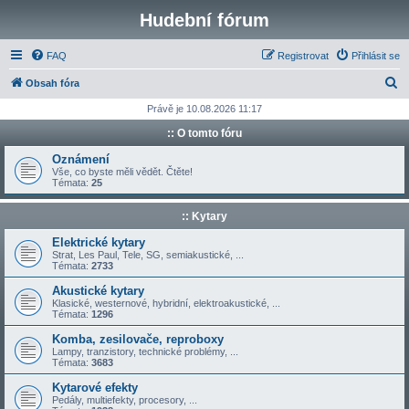
Hudební fórum
FAQ
Registrovat
Přihlásit se
H
Obsah fóra
l
Právě je 10.08.2026 11:17
e
:: O tomto fóru
d
Oznámení
a
Vše, co byste měli vědět. Čtěte!
Témata:
25
t
:: Kytary
Elektrické kytary
Strat, Les Paul, Tele, SG, semiakustické, ...
Témata:
2733
Akustické kytary
Klasické, westernové, hybridní, elektroakustické, ...
Témata:
1296
Komba, zesilovače, reproboxy
Lampy, tranzistory, technické problémy, ...
Témata:
3683
Kytarové efekty
Pedály, multiefekty, procesory, ...