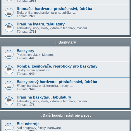
Témata:
1938
Snímače, hardware, příslušenství, údržba
Elektronika, mechaniky, struny, ladičky, ...
Témata:
2606
Hraní na kytaru, tabulatury
Tabulatury, noty, školy, kytarové techniky, cvičení ...
Témata:
1761
:: Baskytary
Baskytary
Precission, Jazz, Modern, ...
Témata:
441
Komba, zesilovače, reproboxy pro baskytary
Baskytarová aparatura ...
Témata:
649
Baskytarový hardware, příslušenství, údržba
Efekty, hardware, elektronika, struny, ...
Témata:
349
Hraní na baskytaru, tabulatury
Tabulatury, noty, školy, kytarové techniky, cvičení ...
Témata:
173
:: Další hudební nástroje a zpěv
Bicí nástroje
Bicí soupravy, činely, hardware, ...