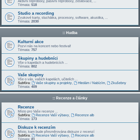
Aktivní reproboxy, pasivní reproboxy, zesilovače, ...
Témata:
518
Studio a recording
Zvukové karty, sluchátka, procesory, software, akustika, ...
Témata:
2030
:: Hudba
Kulturní akce
Pozvi nás na koncert nebo festival!
Témata:
757
Skupiny a hudebníci
Vše o kapelách a hudebnících ...
Témata:
802
Vaše skupiny
Vše o vás, vašich kapelách, učitelích ...
Subfóra:
Vaše skupiny a projekty
,
Hledám / Nabízím
,
Zkušebny
Témata:
409
:: Recenze a články
Recenze
Místo pro Vaše recenze ...
Subfóra:
Recenze Vaší výbavy
,
Recenze alb
Témata:
173
Diskuze k recenzím
Místo, kam bude přesměrována diskuze z recenzí
Subfóra:
Recenze Vaší výbavy
,
Recenze alb
Témata:
81