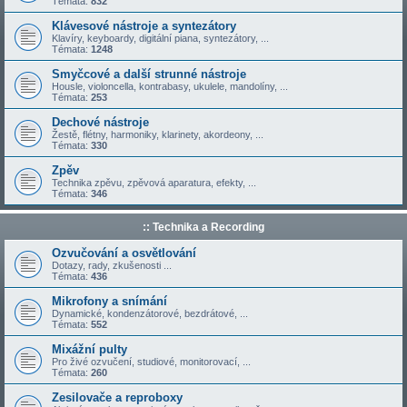
Témata:
832
Klávesové nástroje a syntezátory
Klavíry, keyboardy, digitální piana, syntezátory, ...
Témata:
1248
Smyčcové a další strunné nástroje
Housle, violoncella, kontrabasy, ukulele, mandolíny, ...
Témata:
253
Dechové nástroje
Žestě, flétny, harmoniky, klarinety, akordeony, ...
Témata:
330
Zpěv
Technika zpěvu, zpěvová aparatura, efekty, ...
Témata:
346
:: Technika a Recording
Ozvučování a osvětlování
Dotazy, rady, zkušenosti ...
Témata:
436
Mikrofony a snímání
Dynamické, kondenzátorové, bezdrátové, ...
Témata:
552
Mixážní pulty
Pro živé ozvučení, studiové, monitorovací, ...
Témata:
260
Zesilovače a reproboxy