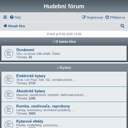
Hudební fórum
FAQ
Registrovat
Přihlásit se
H
Obsah fóra
l
Právě je 8.08.2026 14:06
e
:: O tomto fóru
d
Oznámení
a
Vše, co byste měli vědět. Čtěte!
Témata:
25
t
:: Kytary
Elektrické kytary
Strat, Les Paul, Tele, SG, semiakustické, ...
Témata:
2733
Akustické kytary
Klasické, westernové, hybridní, elektroakustické, ...
Témata:
1296
Komba, zesilovače, reproboxy
Lampy, tranzistory, technické problémy, ...
Témata:
3683
Kytarové efekty
Pedály, multiefekty, procesory, ...