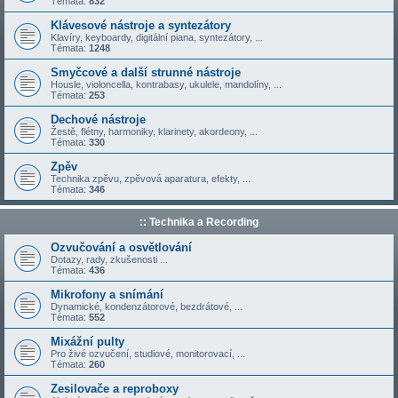
Témata:
832
Klávesové nástroje a syntezátory
Klavíry, keyboardy, digitální piana, syntezátory, ...
Témata:
1248
Smyčcové a další strunné nástroje
Housle, violoncella, kontrabasy, ukulele, mandolíny, ...
Témata:
253
Dechové nástroje
Žestě, flétny, harmoniky, klarinety, akordeony, ...
Témata:
330
Zpěv
Technika zpěvu, zpěvová aparatura, efekty, ...
Témata:
346
:: Technika a Recording
Ozvučování a osvětlování
Dotazy, rady, zkušenosti ...
Témata:
436
Mikrofony a snímání
Dynamické, kondenzátorové, bezdrátové, ...
Témata:
552
Mixážní pulty
Pro živé ozvučení, studiové, monitorovací, ...
Témata:
260
Zesilovače a reproboxy