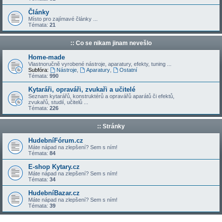
Články
Místo pro zajímavé články ...
Témata:
21
:: Co se nikam jinam nevešlo
Home-made
Vlastnoručně vyrobené nástroje, aparatury, efekty, tuning ...
Subfóra:
Nástroje
,
Aparatury
,
Ostatní
Témata:
990
Kytaráři, opraváři, zvukaři a učitelé
Seznam kytarářů, konstruktérů a opravářů aparátů či efektů,
zvukařů, studií, učitelů ...
Témata:
226
:: Stránky
HudebníFórum.cz
Máte nápad na zlepšení? Sem s ním!
Témata:
84
E-shop Kytary.cz
Máte nápad na zlepšení? Sem s ním!
Témata:
34
HudebníBazar.cz
Máte nápad na zlepšení? Sem s ním!
Témata:
39