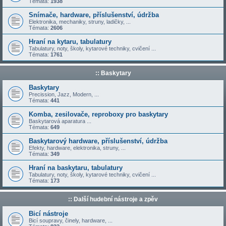
Témata:
1938
Snímače, hardware, příslušenství, údržba
Elektronika, mechaniky, struny, ladičky, ...
Témata:
2606
Hraní na kytaru, tabulatury
Tabulatury, noty, školy, kytarové techniky, cvičení ...
Témata:
1761
:: Baskytary
Baskytary
Precission, Jazz, Modern, ...
Témata:
441
Komba, zesilovače, reproboxy pro baskytary
Baskytarová aparatura ...
Témata:
649
Baskytarový hardware, příslušenství, údržba
Efekty, hardware, elektronika, struny, ...
Témata:
349
Hraní na baskytaru, tabulatury
Tabulatury, noty, školy, kytarové techniky, cvičení ...
Témata:
173
:: Další hudební nástroje a zpěv
Bicí nástroje
Bicí soupravy, činely, hardware, ...