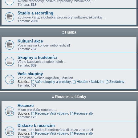
Aktivní reproboxy, pasivní reproboxy, zesilovače, ...
Témata:
518
Studio a recording
Zvukové karty, sluchátka, procesory, software, akustika, ...
Témata:
2030
:: Hudba
Kulturní akce
Pozvi nás na koncert nebo festival!
Témata:
757
Skupiny a hudebníci
Vše o kapelách a hudebnících ...
Témata:
802
Vaše skupiny
Vše o vás, vašich kapelách, učitelích ...
Subfóra:
Vaše skupiny a projekty
,
Hledám / Nabízím
,
Zkušebny
Témata:
409
:: Recenze a články
Recenze
Místo pro Vaše recenze ...
Subfóra:
Recenze Vaší výbavy
,
Recenze alb
Témata:
173
Diskuze k recenzím
Místo, kam bude přesměrována diskuze z recenzí
Subfóra:
Recenze Vaší výbavy
,
Recenze alb
Témata:
81