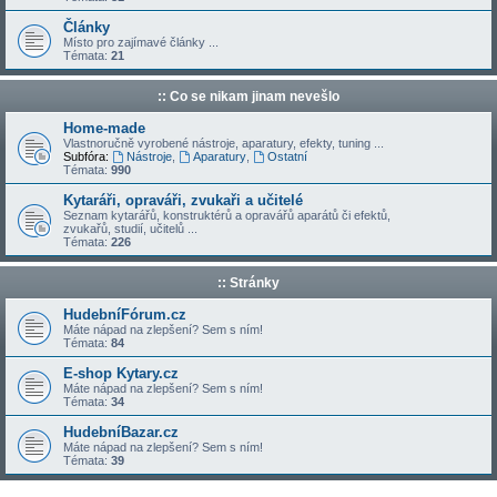
Články
Místo pro zajímavé články ...
Témata:
21
:: Co se nikam jinam nevešlo
Home-made
Vlastnoručně vyrobené nástroje, aparatury, efekty, tuning ...
Subfóra:
Nástroje
,
Aparatury
,
Ostatní
Témata:
990
Kytaráři, opraváři, zvukaři a učitelé
Seznam kytarářů, konstruktérů a opravářů aparátů či efektů,
zvukařů, studií, učitelů ...
Témata:
226
:: Stránky
HudebníFórum.cz
Máte nápad na zlepšení? Sem s ním!
Témata:
84
E-shop Kytary.cz
Máte nápad na zlepšení? Sem s ním!
Témata:
34
HudebníBazar.cz
Máte nápad na zlepšení? Sem s ním!
Témata:
39