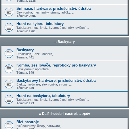
Témata:
1938
Snímače, hardware, příslušenství, údržba
Elektronika, mechaniky, struny, ladičky, ...
Témata:
2606
Hraní na kytaru, tabulatury
Tabulatury, noty, školy, kytarové techniky, cvičení ...
Témata:
1761
:: Baskytary
Baskytary
Precission, Jazz, Modern, ...
Témata:
441
Komba, zesilovače, reproboxy pro baskytary
Baskytarová aparatura ...
Témata:
649
Baskytarový hardware, příslušenství, údržba
Efekty, hardware, elektronika, struny, ...
Témata:
349
Hraní na baskytaru, tabulatury
Tabulatury, noty, školy, kytarové techniky, cvičení ...
Témata:
173
:: Další hudební nástroje a zpěv
Bicí nástroje
Bicí soupravy, činely, hardware, ...