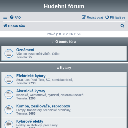
Hudební fórum
FAQ
Registrovat
Přihlásit se
H
Obsah fóra
l
Právě je 8.08.2026 11:26
e
:: O tomto fóru
d
Oznámení
a
Vše, co byste měli vědět. Čtěte!
Témata:
25
t
:: Kytary
Elektrické kytary
Strat, Les Paul, Tele, SG, semiakustické, ...
Témata:
2733
Akustické kytary
Klasické, westernové, hybridní, elektroakustické, ...
Témata:
1296
Komba, zesilovače, reproboxy
Lampy, tranzistory, technické problémy, ...
Témata:
3683
Kytarové efekty
Pedály, multiefekty, procesory, ...