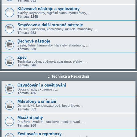
Témata:
832
Klávesové nástroje a syntezátory
Klavíry, keyboardy, digitální piana, syntezátory, ...
Témata:
1248
Smyčcové a další strunné nástroje
Housle, violoncella, kontrabasy, ukulele, mandolíny, ...
Témata:
253
Dechové nástroje
Žestě, flétny, harmoniky, klarinety, akordeony, ...
Témata:
330
Zpěv
Technika zpěvu, zpěvová aparatura, efekty, ...
Témata:
346
:: Technika a Recording
Ozvučování a osvětlování
Dotazy, rady, zkušenosti ...
Témata:
436
Mikrofony a snímání
Dynamické, kondenzátorové, bezdrátové, ...
Témata:
552
Mixážní pulty
Pro živé ozvučení, studiové, monitorovací, ...
Témata:
260
Zesilovače a reproboxy