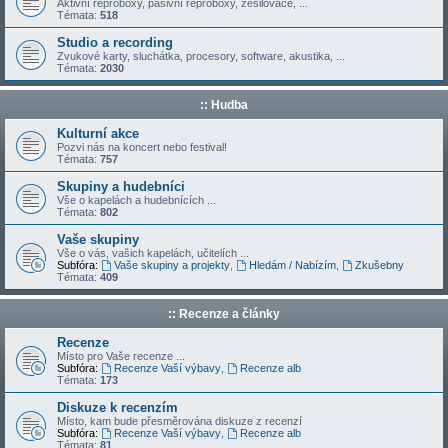
Aktivní reproboxy, pasivní reproboxy, zesilovače, ...
Témata:
518
Studio a recording
Zvukové karty, sluchátka, procesory, software, akustika, ...
Témata:
2030
:: Hudba
Kulturní akce
Pozvi nás na koncert nebo festival!
Témata:
757
Skupiny a hudebníci
Vše o kapelách a hudebnících ...
Témata:
802
Vaše skupiny
Vše o vás, vašich kapelách, učitelích ...
Subfóra:
Vaše skupiny a projekty
,
Hledám / Nabízím
,
Zkušebny
Témata:
409
:: Recenze a články
Recenze
Místo pro Vaše recenze ...
Subfóra:
Recenze Vaší výbavy
,
Recenze alb
Témata:
173
Diskuze k recenzím
Místo, kam bude přesměrována diskuze z recenzí
Subfóra:
Recenze Vaší výbavy
,
Recenze alb
Témata:
81