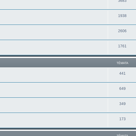
3683
1938
2606
1761
TÉMATA
441
649
349
173
TÉMATA