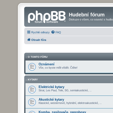
Hudební fórum
Diskuze o všem, co souvisí s hudbo
Rychlé odkazy
FAQ
Obsah fóra
:: O TOMTO FÓRU
Oznámení
Vše, co byste měli vědět. Čtěte!
:: KYTARY
Elektrické kytary
Strat, Les Paul, Tele, SG, semiakustické, ...
Akustické kytary
Klasické, westernové, hybridní, elektroakustické, ...
Komba, zesilovače, reproboxy