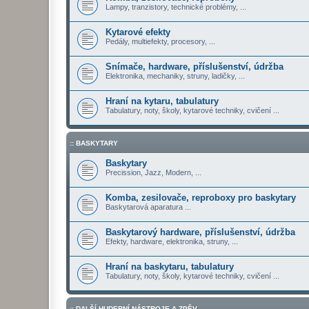
Lampy, tranzistory, technické problémy, ...
Kytarové efekty
Pedály, multiefekty, procesory, ...
Snímače, hardware, příslušenství, údržba
Elektronika, mechaniky, struny, ladičky, ...
Hraní na kytaru, tabulatury
Tabulatury, noty, školy, kytarové techniky, cvičení ...
:: BASKYTARY
Baskytary
Precission, Jazz, Modern, ...
Komba, zesilovače, reproboxy pro baskytary
Baskytarová aparatura ...
Baskytarový hardware, příslušenství, údržba
Efekty, hardware, elektronika, struny, ...
Hraní na baskytaru, tabulatury
Tabulatury, noty, školy, kytarové techniky, cvičení ...
:: DALŠÍ HUDEBNÍ NÁSTROJE A ZPĚV