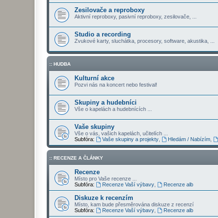
Zesilovače a reproboxy
Aktivní reproboxy, pasivní reproboxy, zesilovače, ...
Studio a recording
Zvukové karty, sluchátka, procesory, software, akustika, ...
:: HUDBA
Kulturní akce
Pozvi nás na koncert nebo festival!
Skupiny a hudebníci
Vše o kapelách a hudebnících ...
Vaše skupiny
Vše o vás, vašich kapelách, učitelích ...
Subfóra:
Vaše skupiny a projekty
,
Hledám / Nabízím
,
:: RECENZE A ČLÁNKY
Recenze
Místo pro Vaše recenze ...
Subfóra:
Recenze Vaší výbavy
,
Recenze alb
Diskuze k recenzím
Místo, kam bude přesměrována diskuze z recenzí
Subfóra:
Recenze Vaší výbavy
,
Recenze alb