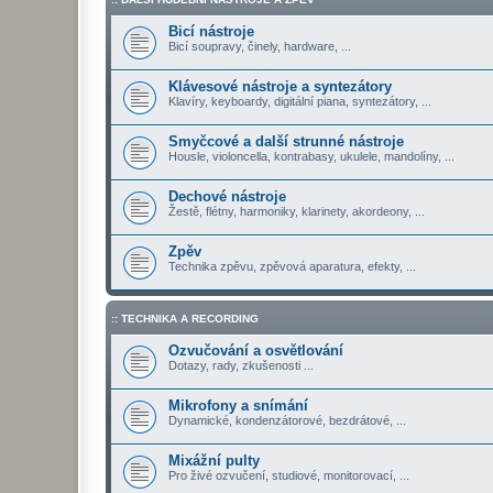
Bicí nástroje
Bicí soupravy, činely, hardware, ...
Klávesové nástroje a syntezátory
Klavíry, keyboardy, digitální piana, syntezátory, ...
Smyčcové a další strunné nástroje
Housle, violoncella, kontrabasy, ukulele, mandolíny, ...
Dechové nástroje
Žestě, flétny, harmoniky, klarinety, akordeony, ...
Zpěv
Technika zpěvu, zpěvová aparatura, efekty, ...
:: TECHNIKA A RECORDING
Ozvučování a osvětlování
Dotazy, rady, zkušenosti ...
Mikrofony a snímání
Dynamické, kondenzátorové, bezdrátové, ...
Mixážní pulty
Pro živé ozvučení, studiové, monitorovací, ...