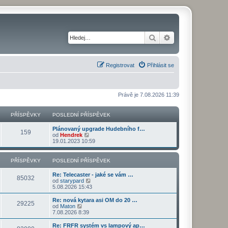
Hledat
Pokročilé hledání
Registrovat
Přihlásit se
Právě je 7.08.2026 11:39
PŘÍSPĚVKY
POSLEDNÍ PŘÍSPĚVEK
Plánovaný upgrade Hudebního f…
159
Z
od
Hendrek
o
19.01.2023 10:59
b
r
a
PŘÍSPĚVKY
POSLEDNÍ PŘÍSPĚVEK
z
i
Re: Telecaster - jaké se vám …
t
85032
Z
od
starypard
p
o
5.08.2026 15:43
o
b
s
r
Re: nová kytara asi OM do 20 …
l
29225
a
Z
od
Maton
e
z
o
7.08.2026 8:39
d
i
b
n
t
r
Re: FRFR systém vs lampový ap…
í