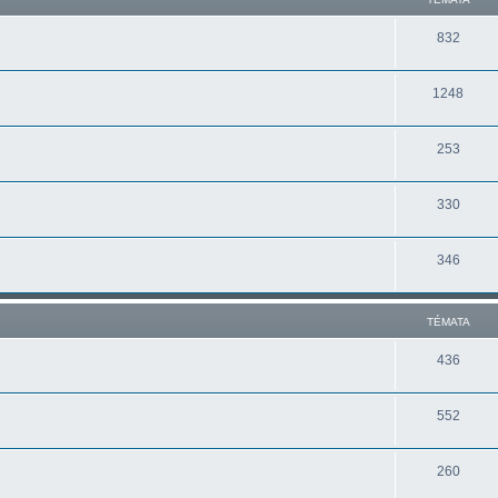
832
1248
253
330
346
TÉMATA
436
552
260