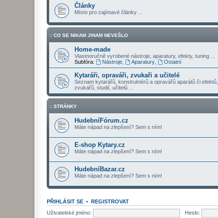
Články
Místo pro zajímavé články ...
:: CO SE NIKAM JINAM NEVEŠLO
Home-made
Vlastnoručně vyrobené nástroje, aparatury, efekty, tuning ...
Subfóra:
Nástroje
,
Aparatury
,
Ostatní
Kytaráři, opraváři, zvukaři a učitelé
Seznam kytarářů, konstruktérů a opravářů aparátů či efektů,
zvukařů, studií, učitelů ...
:: STRÁNKY
HudebníFórum.cz
Máte nápad na zlepšení? Sem s ním!
E-shop Kytary.cz
Máte nápad na zlepšení? Sem s ním!
HudebníBazar.cz
Máte nápad na zlepšení? Sem s ním!
PŘIHLÁSIT SE
•
REGISTROVAT
Uživatelské jméno:
Heslo: