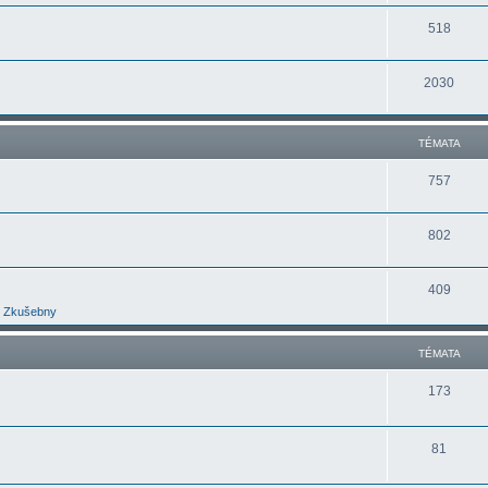
518
2030
TÉMATA
757
802
409
Zkušebny
TÉMATA
173
81