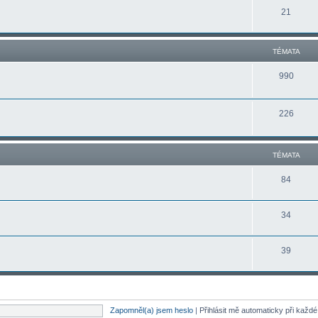
21
TÉMATA
990
226
TÉMATA
84
34
39
Zapomněl(a) jsem heslo
|
Přihlásit mě automaticky při každ