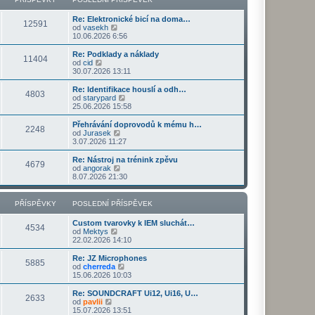
ř
d
o
z
í
n
s
i
s
Re: Elektronické bicí na doma…
í
l
t
12591
Z
p
od
vasekh
p
e
p
o
ě
10.06.2026 6:56
ř
d
o
b
v
í
n
s
r
e
s
Re: Podklady a náklady
í
l
11404
a
k
Z
p
od
cid
p
e
z
o
ě
30.07.2026 13:11
ř
d
i
b
v
í
n
t
r
e
s
Re: Identifikace houslí a odh…
í
4803
p
a
k
p
Z
od
starypard
p
o
z
ě
o
25.06.2026 15:58
ř
s
i
v
b
í
l
t
e
r
s
Přehrávání doprovodů k mému h…
e
2248
p
k
a
Z
p
od
Jurasek
d
o
z
o
ě
3.07.2026 11:27
n
s
i
b
v
í
l
t
r
e
Re: Nástroj na trénink zpěvu
p
e
4679
p
a
k
Z
od
angorak
ř
d
o
z
o
8.07.2026 21:30
í
n
s
i
b
s
í
l
t
r
p
p
e
p
a
PŘÍSPĚVKY
POSLEDNÍ PŘÍSPĚVEK
ě
ř
d
o
z
v
í
n
s
i
e
s
Custom tvarovky k IEM sluchát…
í
l
t
4534
k
p
Z
od
Mektys
p
e
p
ě
o
22.02.2026 14:10
ř
d
o
v
b
í
n
s
e
r
s
Re: JZ Microphones
í
l
5885
k
a
Z
p
od
cherreda
p
e
z
o
ě
15.06.2026 10:03
ř
d
i
b
v
í
n
t
r
e
s
Re: SOUNDCRAFT Ui12, Ui16, U…
í
2633
p
a
k
Z
p
od
pavlii
p
o
z
o
ě
15.07.2026 13:51
ř