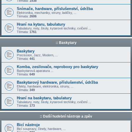
Témata:
1938
Snímače, hardware, příslušenství, údržba
Elektronika, mechaniky, struny, ladičky, ...
Témata:
2606
Hraní na kytaru, tabulatury
Tabulatury, noty, školy, kytarové techniky, cvičení ...
Témata:
1761
:: Baskytary
Baskytary
Precission, Jazz, Modern, ...
Témata:
441
Komba, zesilovače, reproboxy pro baskytary
Baskytarová aparatura ...
Témata:
649
Baskytarový hardware, příslušenství, údržba
Efekty, hardware, elektronika, struny, ...
Témata:
349
Hraní na baskytaru, tabulatury
Tabulatury, noty, školy, kytarové techniky, cvičení ...
Témata:
173
:: Další hudební nástroje a zpěv
Bicí nástroje
Bicí soupravy, činely, hardware, ...