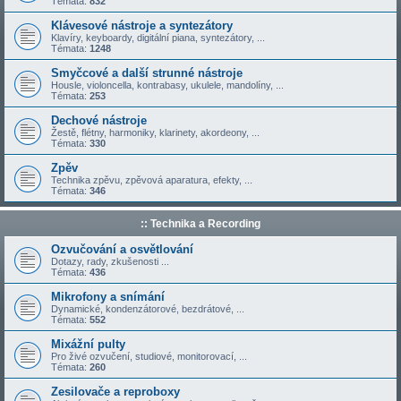
Témata:
832
Klávesové nástroje a syntezátory
Klavíry, keyboardy, digitální piana, syntezátory, ...
Témata:
1248
Smyčcové a další strunné nástroje
Housle, violoncella, kontrabasy, ukulele, mandolíny, ...
Témata:
253
Dechové nástroje
Žestě, flétny, harmoniky, klarinety, akordeony, ...
Témata:
330
Zpěv
Technika zpěvu, zpěvová aparatura, efekty, ...
Témata:
346
:: Technika a Recording
Ozvučování a osvětlování
Dotazy, rady, zkušenosti ...
Témata:
436
Mikrofony a snímání
Dynamické, kondenzátorové, bezdrátové, ...
Témata:
552
Mixážní pulty
Pro živé ozvučení, studiové, monitorovací, ...
Témata:
260
Zesilovače a reproboxy