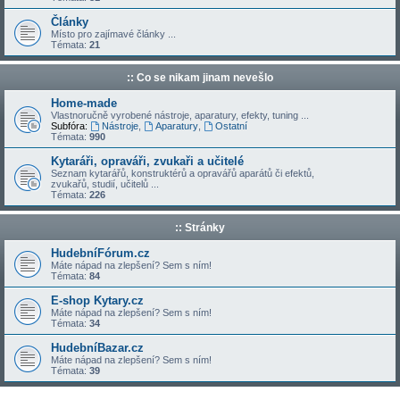
Články
Místo pro zajímavé články ...
Témata:
21
:: Co se nikam jinam nevešlo
Home-made
Vlastnoručně vyrobené nástroje, aparatury, efekty, tuning ...
Subfóra:
Nástroje
,
Aparatury
,
Ostatní
Témata:
990
Kytaráři, opraváři, zvukaři a učitelé
Seznam kytarářů, konstruktérů a opravářů aparátů či efektů,
zvukařů, studií, učitelů ...
Témata:
226
:: Stránky
HudebníFórum.cz
Máte nápad na zlepšení? Sem s ním!
Témata:
84
E-shop Kytary.cz
Máte nápad na zlepšení? Sem s ním!
Témata:
34
HudebníBazar.cz
Máte nápad na zlepšení? Sem s ním!
Témata:
39