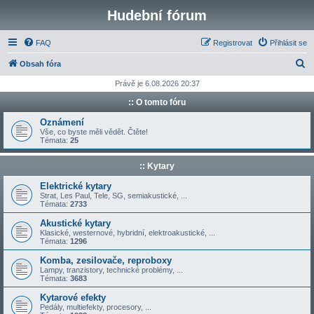
Hudební fórum
FAQ
Registrovat
Přihlásit se
H
Obsah fóra
l
Právě je 6.08.2026 20:37
e
:: O tomto fóru
d
Oznámení
a
Vše, co byste měli vědět. Čtěte!
Témata:
25
t
:: Kytary
Elektrické kytary
Strat, Les Paul, Tele, SG, semiakustické, ...
Témata:
2733
Akustické kytary
Klasické, westernové, hybridní, elektroakustické, ...
Témata:
1296
Komba, zesilovače, reproboxy
Lampy, tranzistory, technické problémy, ...
Témata:
3683
Kytarové efekty
Pedály, multiefekty, procesory, ...