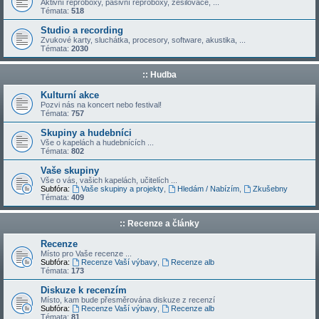
Aktivní reproboxy, pasivní reproboxy, zesilovače, ...
Témata:
518
Studio a recording
Zvukové karty, sluchátka, procesory, software, akustika, ...
Témata:
2030
:: Hudba
Kulturní akce
Pozvi nás na koncert nebo festival!
Témata:
757
Skupiny a hudebníci
Vše o kapelách a hudebnících ...
Témata:
802
Vaše skupiny
Vše o vás, vašich kapelách, učitelích ...
Subfóra:
Vaše skupiny a projekty
,
Hledám / Nabízím
,
Zkušebny
Témata:
409
:: Recenze a články
Recenze
Místo pro Vaše recenze ...
Subfóra:
Recenze Vaší výbavy
,
Recenze alb
Témata:
173
Diskuze k recenzím
Místo, kam bude přesměrována diskuze z recenzí
Subfóra:
Recenze Vaší výbavy
,
Recenze alb
Témata:
81