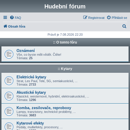
Hudební fórum
FAQ
Registrovat
Přihlásit se
H
Obsah fóra
l
Právě je 7.08.2026 22:20
e
:: O tomto fóru
d
Oznámení
a
Vše, co byste měli vědět. Čtěte!
Témata:
25
t
:: Kytary
Elektrické kytary
Strat, Les Paul, Tele, SG, semiakustické, ...
Témata:
2733
Akustické kytary
Klasické, westernové, hybridní, elektroakustické, ...
Témata:
1296
Komba, zesilovače, reproboxy
Lampy, tranzistory, technické problémy, ...
Témata:
3683
Kytarové efekty
Pedály, multiefekty, procesory, ...