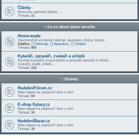
Články
Místo pro zajímavé články ...
Témata:
21
:: Co se nikam jinam nevešlo
Home-made
Vlastnoručně vyrobené nástroje, aparatury, efekty, tuning ...
Subfóra:
Nástroje
,
Aparatury
,
Ostatní
Témata:
990
Kytaráři, opraváři, zvukaři a učitelé
Seznam kytarářů, konstruktérů a opravářů aparátů či efektů,
zvukařů, studií, učitelů ...
Témata:
226
:: Stránky
HudebníFórum.cz
Máte nápad na zlepšení? Sem s ním!
Témata:
84
E-shop Kytary.cz
Máte nápad na zlepšení? Sem s ním!
Témata:
34
HudebníBazar.cz
Máte nápad na zlepšení? Sem s ním!
Témata:
39