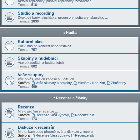
Aktivní reproboxy, pasivní reproboxy, zesilovače, ...
Témata:
518
Studio a recording
Zvukové karty, sluchátka, procesory, software, akustika, ...
Témata:
2030
:: Hudba
Kulturní akce
Pozvi nás na koncert nebo festival!
Témata:
757
Skupiny a hudebníci
Vše o kapelách a hudebnících ...
Témata:
802
Vaše skupiny
Vše o vás, vašich kapelách, učitelích ...
Subfóra:
Vaše skupiny a projekty
,
Hledám / Nabízím
,
Zkušebny
Témata:
409
:: Recenze a články
Recenze
Místo pro Vaše recenze ...
Subfóra:
Recenze Vaší výbavy
,
Recenze alb
Témata:
173
Diskuze k recenzím
Místo, kam bude přesměrována diskuze z recenzí
Subfóra:
Recenze Vaší výbavy
,
Recenze alb
Témata:
81