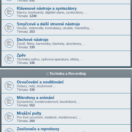
Témata:
832
Klávesové nástroje a syntezátory
Klavíry, keyboardy, digitální piana, syntezátory, ...
Témata:
1248
Smyčcové a další strunné nástroje
Housle, violoncella, kontrabasy, ukulele, mandolíny, ...
Témata:
253
Dechové nástroje
Žestě, flétny, harmoniky, klarinety, akordeony, ...
Témata:
330
Zpěv
Technika zpěvu, zpěvová aparatura, efekty, ...
Témata:
346
:: Technika a Recording
Ozvučování a osvětlování
Dotazy, rady, zkušenosti ...
Témata:
436
Mikrofony a snímání
Dynamické, kondenzátorové, bezdrátové, ...
Témata:
552
Mixážní pulty
Pro živé ozvučení, studiové, monitorovací, ...
Témata:
260
Zesilovače a reproboxy