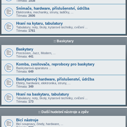
Témata:
1938
Snímače, hardware, příslušenství, údržba
Elektronika, mechaniky, struny, ladičky, ...
Témata:
2606
Hraní na kytaru, tabulatury
Tabulatury, noty, školy, kytarové techniky, cvičení ...
Témata:
1761
:: Baskytary
Baskytary
Precission, Jazz, Modern, ...
Témata:
441
Komba, zesilovače, reproboxy pro baskytary
Baskytarová aparatura ...
Témata:
649
Baskytarový hardware, příslušenství, údržba
Efekty, hardware, elektronika, struny, ...
Témata:
349
Hraní na baskytaru, tabulatury
Tabulatury, noty, školy, kytarové techniky, cvičení ...
Témata:
173
:: Další hudební nástroje a zpěv
Bicí nástroje
Bicí soupravy, činely, hardware, ...