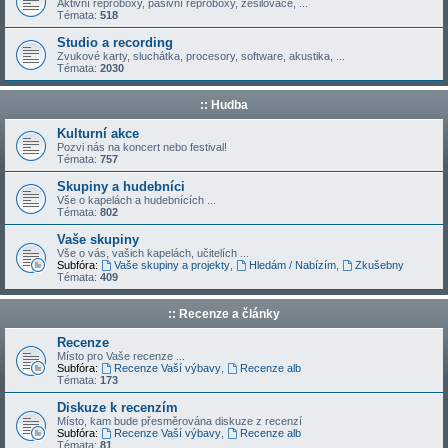
Aktivní reproboxy, pasivní reproboxy, zesilovače, ...
Témata:
518
Studio a recording
Zvukové karty, sluchátka, procesory, software, akustika, ...
Témata:
2030
:: Hudba
Kulturní akce
Pozvi nás na koncert nebo festival!
Témata:
757
Skupiny a hudebníci
Vše o kapelách a hudebnících ...
Témata:
802
Vaše skupiny
Vše o vás, vašich kapelách, učitelích ...
Subfóra:
Vaše skupiny a projekty
,
Hledám / Nabízím
,
Zkušebny
Témata:
409
:: Recenze a články
Recenze
Místo pro Vaše recenze ...
Subfóra:
Recenze Vaší výbavy
,
Recenze alb
Témata:
173
Diskuze k recenzím
Místo, kam bude přesměrována diskuze z recenzí
Subfóra:
Recenze Vaší výbavy
,
Recenze alb
Témata:
81