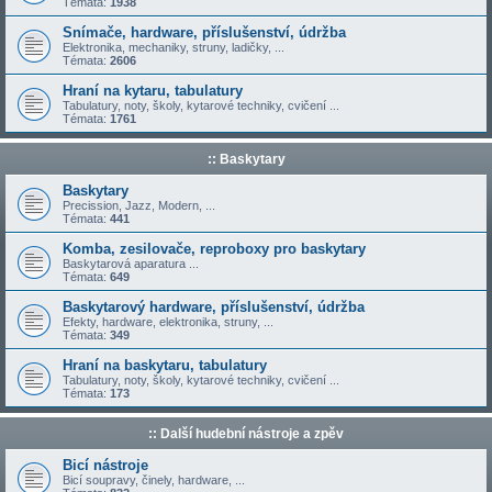
Témata:
1938
Snímače, hardware, příslušenství, údržba
Elektronika, mechaniky, struny, ladičky, ...
Témata:
2606
Hraní na kytaru, tabulatury
Tabulatury, noty, školy, kytarové techniky, cvičení ...
Témata:
1761
:: Baskytary
Baskytary
Precission, Jazz, Modern, ...
Témata:
441
Komba, zesilovače, reproboxy pro baskytary
Baskytarová aparatura ...
Témata:
649
Baskytarový hardware, příslušenství, údržba
Efekty, hardware, elektronika, struny, ...
Témata:
349
Hraní na baskytaru, tabulatury
Tabulatury, noty, školy, kytarové techniky, cvičení ...
Témata:
173
:: Další hudební nástroje a zpěv
Bicí nástroje
Bicí soupravy, činely, hardware, ...