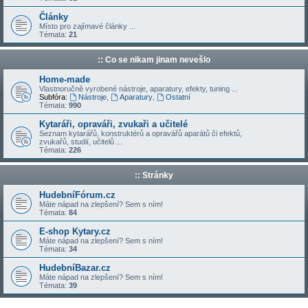
Články
Místo pro zajímavé články ...
Témata:
21
:: Co se nikam jinam nevešlo
Home-made
Vlastnoručně vyrobené nástroje, aparatury, efekty, tuning ...
Subfóra:
Nástroje
,
Aparatury
,
Ostatní
Témata:
990
Kytaráři, opraváři, zvukaři a učitelé
Seznam kytarářů, konstruktérů a opravářů aparátů či efektů,
zvukařů, studií, učitelů ...
Témata:
226
:: Stránky
HudebníFórum.cz
Máte nápad na zlepšení? Sem s ním!
Témata:
84
E-shop Kytary.cz
Máte nápad na zlepšení? Sem s ním!
Témata:
34
HudebníBazar.cz
Máte nápad na zlepšení? Sem s ním!
Témata:
39