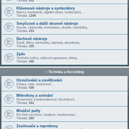
Témata:
832
Klávesové nástroje a syntezátory
Klavíry, keyboardy, digitální piana, syntezátory, ...
Témata:
1248
Smyčcové a další strunné nástroje
Housle, violoncella, kontrabasy, ukulele, mandolíny, ...
Témata:
253
Dechové nástroje
Žestě, flétny, harmoniky, klarinety, akordeony, ...
Témata:
330
Zpěv
Technika zpěvu, zpěvová aparatura, efekty, ...
Témata:
346
:: Technika a Recording
Ozvučování a osvětlování
Dotazy, rady, zkušenosti ...
Témata:
436
Mikrofony a snímání
Dynamické, kondenzátorové, bezdrátové, ...
Témata:
552
Mixážní pulty
Pro živé ozvučení, studiové, monitorovací, ...
Témata:
260
Zesilovače a reproboxy