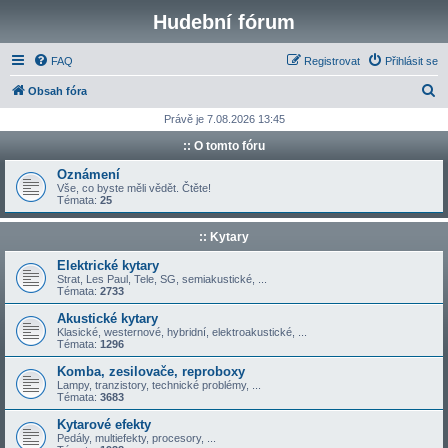
Hudební fórum
FAQ
Registrovat
Přihlásit se
H
Obsah fóra
l
Právě je 7.08.2026 13:45
e
:: O tomto fóru
d
Oznámení
a
Vše, co byste měli vědět. Čtěte!
Témata:
25
t
:: Kytary
Elektrické kytary
Strat, Les Paul, Tele, SG, semiakustické, ...
Témata:
2733
Akustické kytary
Klasické, westernové, hybridní, elektroakustické, ...
Témata:
1296
Komba, zesilovače, reproboxy
Lampy, tranzistory, technické problémy, ...
Témata:
3683
Kytarové efekty
Pedály, multiefekty, procesory, ...