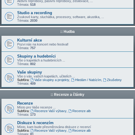
Aktivní reproboxy, pasivní reproboxy, zesilovače, ...
Témata:
518
Studio a recording
Zvukové karty, sluchátka, procesory, software, akustika, ...
Témata:
2030
:: Hudba
Kulturní akce
Pozvi nás na koncert nebo festival!
Témata:
757
Skupiny a hudebníci
Vše o kapelách a hudebnících ...
Témata:
802
Vaše skupiny
Vše o vás, vašich kapelách, učitelích ...
Subfóra:
Vaše skupiny a projekty
,
Hledám / Nabízím
,
Zkušebny
Témata:
409
:: Recenze a články
Recenze
Místo pro Vaše recenze ...
Subfóra:
Recenze Vaší výbavy
,
Recenze alb
Témata:
173
Diskuze k recenzím
Místo, kam bude přesměrována diskuze z recenzí
Subfóra:
Recenze Vaší výbavy
,
Recenze alb
Témata:
81