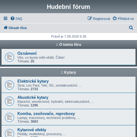
Hudební fórum
FAQ
Registrovat
Přihlásit se
H
Obsah fóra
l
Právě je 7.08.2026 6:36
e
:: O tomto fóru
d
Oznámení
a
Vše, co byste měli vědět. Čtěte!
Témata:
25
t
:: Kytary
Elektrické kytary
Strat, Les Paul, Tele, SG, semiakustické, ...
Témata:
2733
Akustické kytary
Klasické, westernové, hybridní, elektroakustické, ...
Témata:
1296
Komba, zesilovače, reproboxy
Lampy, tranzistory, technické problémy, ...
Témata:
3683
Kytarové efekty
Pedály, multiefekty, procesory, ...