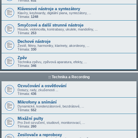
Témata:
832
Klávesové nástroje a syntezátory
Klavíry, keyboardy, digitální piana, syntezátory, ...
Témata:
1248
Smyčcové a další strunné nástroje
Housle, violoncella, kontrabasy, ukulele, mandolíny, ...
Témata:
253
Dechové nástroje
Žestě, flétny, harmoniky, klarinety, akordeony, ...
Témata:
330
Zpěv
Technika zpěvu, zpěvová aparatura, efekty, ...
Témata:
346
:: Technika a Recording
Ozvučování a osvětlování
Dotazy, rady, zkušenosti ...
Témata:
436
Mikrofony a snímání
Dynamické, kondenzátorové, bezdrátové, ...
Témata:
552
Mixážní pulty
Pro živé ozvučení, studiové, monitorovací, ...
Témata:
260
Zesilovače a reproboxy