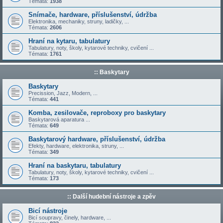
Témata:
1938
Snímače, hardware, příslušenství, údržba
Elektronika, mechaniky, struny, ladičky, ...
Témata:
2606
Hraní na kytaru, tabulatury
Tabulatury, noty, školy, kytarové techniky, cvičení ...
Témata:
1761
:: Baskytary
Baskytary
Precission, Jazz, Modern, ...
Témata:
441
Komba, zesilovače, reproboxy pro baskytary
Baskytarová aparatura ...
Témata:
649
Baskytarový hardware, příslušenství, údržba
Efekty, hardware, elektronika, struny, ...
Témata:
349
Hraní na baskytaru, tabulatury
Tabulatury, noty, školy, kytarové techniky, cvičení ...
Témata:
173
:: Další hudební nástroje a zpěv
Bicí nástroje
Bicí soupravy, činely, hardware, ...