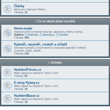
Články
Místo pro zajímavé články ...
Témata:
21
:: Co se nikam jinam nevešlo
Home-made
Vlastnoručně vyrobené nástroje, aparatury, efekty, tuning ...
Subfóra:
Nástroje
,
Aparatury
,
Ostatní
Témata:
990
Kytaráři, opraváři, zvukaři a učitelé
Seznam kytarářů, konstruktérů a opravářů aparátů či efektů,
zvukařů, studií, učitelů ...
Témata:
226
:: Stránky
HudebníFórum.cz
Máte nápad na zlepšení? Sem s ním!
Témata:
84
E-shop Kytary.cz
Máte nápad na zlepšení? Sem s ním!
Témata:
34
HudebníBazar.cz
Máte nápad na zlepšení? Sem s ním!
Témata:
39