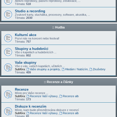
Aktivní reproboxy, pasivní reproboxy, zesilovače, ...
Témata:
518
Studio a recording
Zvukové karty, sluchátka, procesory, software, akustika, ...
Témata:
2030
:: Hudba
Kulturní akce
Pozvi nás na koncert nebo festival!
Témata:
757
Skupiny a hudebníci
Vše o kapelách a hudebnících ...
Témata:
802
Vaše skupiny
Vše o vás, vašich kapelách, učitelích ...
Subfóra:
Vaše skupiny a projekty
,
Hledám / Nabízím
,
Zkušebny
Témata:
409
:: Recenze a články
Recenze
Místo pro Vaše recenze ...
Subfóra:
Recenze Vaší výbavy
,
Recenze alb
Témata:
173
Diskuze k recenzím
Místo, kam bude přesměrována diskuze z recenzí
Subfóra:
Recenze Vaší výbavy
,
Recenze alb
Témata:
81