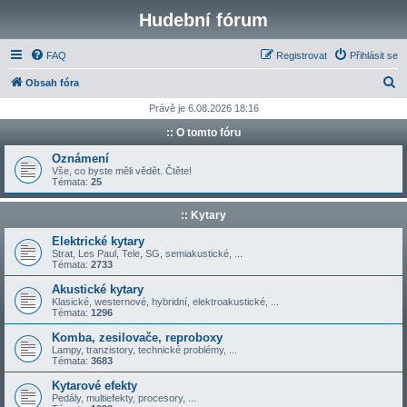
Hudební fórum
FAQ
Registrovat
Přihlásit se
H
Obsah fóra
l
Právě je 6.08.2026 18:16
e
:: O tomto fóru
d
Oznámení
a
Vše, co byste měli vědět. Čtěte!
Témata:
25
t
:: Kytary
Elektrické kytary
Strat, Les Paul, Tele, SG, semiakustické, ...
Témata:
2733
Akustické kytary
Klasické, westernové, hybridní, elektroakustické, ...
Témata:
1296
Komba, zesilovače, reproboxy
Lampy, tranzistory, technické problémy, ...
Témata:
3683
Kytarové efekty
Pedály, multiefekty, procesory, ...