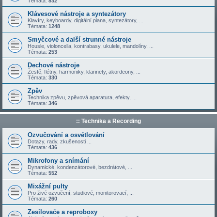
Témata:
832
Klávesové nástroje a syntezátory
Klavíry, keyboardy, digitální piana, syntezátory, ...
Témata:
1248
Smyčcové a další strunné nástroje
Housle, violoncella, kontrabasy, ukulele, mandolíny, ...
Témata:
253
Dechové nástroje
Žestě, flétny, harmoniky, klarinety, akordeony, ...
Témata:
330
Zpěv
Technika zpěvu, zpěvová aparatura, efekty, ...
Témata:
346
:: Technika a Recording
Ozvučování a osvětlování
Dotazy, rady, zkušenosti ...
Témata:
436
Mikrofony a snímání
Dynamické, kondenzátorové, bezdrátové, ...
Témata:
552
Mixážní pulty
Pro živé ozvučení, studiové, monitorovací, ...
Témata:
260
Zesilovače a reproboxy