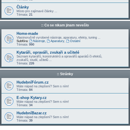
Články
Místo pro zajímavé články ...
Témata:
21
:: Co se nikam jinam nevešlo
Home-made
Vlastnoručně vyrobené nástroje, aparatury, efekty, tuning ...
Subfóra:
Nástroje
,
Aparatury
,
Ostatní
Témata:
990
Kytaráři, opraváři, zvukaři a učitelé
Seznam kytarářů, konstruktérů a opravářů aparátů či efektů,
zvukařů, studií, učitelů ...
Témata:
226
:: Stránky
HudebníFórum.cz
Máte nápad na zlepšení? Sem s ním!
Témata:
84
E-shop Kytary.cz
Máte nápad na zlepšení? Sem s ním!
Témata:
34
HudebníBazar.cz
Máte nápad na zlepšení? Sem s ním!
Témata:
39