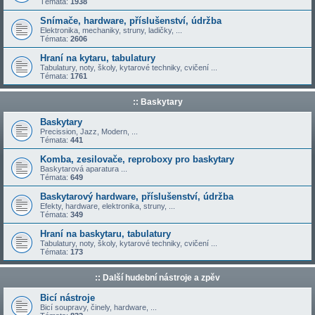
Témata:
1938
Snímače, hardware, příslušenství, údržba
Elektronika, mechaniky, struny, ladičky, ...
Témata:
2606
Hraní na kytaru, tabulatury
Tabulatury, noty, školy, kytarové techniky, cvičení ...
Témata:
1761
:: Baskytary
Baskytary
Precission, Jazz, Modern, ...
Témata:
441
Komba, zesilovače, reproboxy pro baskytary
Baskytarová aparatura ...
Témata:
649
Baskytarový hardware, příslušenství, údržba
Efekty, hardware, elektronika, struny, ...
Témata:
349
Hraní na baskytaru, tabulatury
Tabulatury, noty, školy, kytarové techniky, cvičení ...
Témata:
173
:: Další hudební nástroje a zpěv
Bicí nástroje
Bicí soupravy, činely, hardware, ...