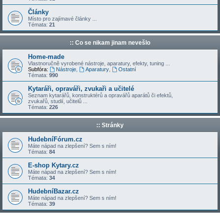
Články
Místo pro zajímavé články ...
Témata:
21
:: Co se nikam jinam nevešlo
Home-made
Vlastnoručně vyrobené nástroje, aparatury, efekty, tuning ...
Subfóra:
Nástroje
,
Aparatury
,
Ostatní
Témata:
990
Kytaráři, opraváři, zvukaři a učitelé
Seznam kytarářů, konstruktérů a opravářů aparátů či efektů,
zvukařů, studií, učitelů ...
Témata:
226
:: Stránky
HudebníFórum.cz
Máte nápad na zlepšení? Sem s ním!
Témata:
84
E-shop Kytary.cz
Máte nápad na zlepšení? Sem s ním!
Témata:
34
HudebníBazar.cz
Máte nápad na zlepšení? Sem s ním!
Témata:
39