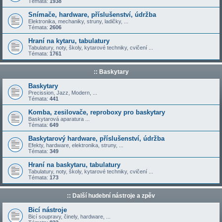
Témata:
1938
Snímače, hardware, příslušenství, údržba
Elektronika, mechaniky, struny, ladičky, ...
Témata:
2606
Hraní na kytaru, tabulatury
Tabulatury, noty, školy, kytarové techniky, cvičení ...
Témata:
1761
:: Baskytary
Baskytary
Precission, Jazz, Modern, ...
Témata:
441
Komba, zesilovače, reproboxy pro baskytary
Baskytarová aparatura ...
Témata:
649
Baskytarový hardware, příslušenství, údržba
Efekty, hardware, elektronika, struny, ...
Témata:
349
Hraní na baskytaru, tabulatury
Tabulatury, noty, školy, kytarové techniky, cvičení ...
Témata:
173
:: Další hudební nástroje a zpěv
Bicí nástroje
Bicí soupravy, činely, hardware, ...