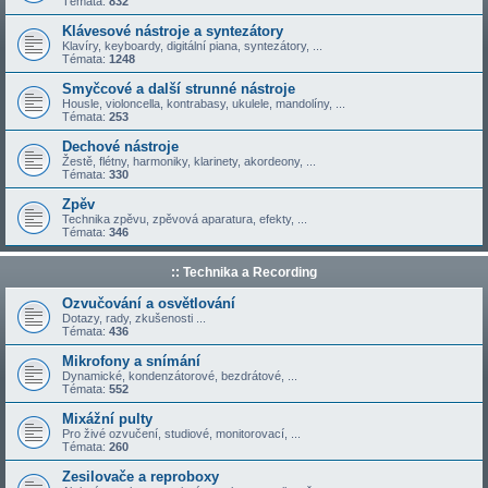
Témata:
832
Klávesové nástroje a syntezátory
Klavíry, keyboardy, digitální piana, syntezátory, ...
Témata:
1248
Smyčcové a další strunné nástroje
Housle, violoncella, kontrabasy, ukulele, mandolíny, ...
Témata:
253
Dechové nástroje
Žestě, flétny, harmoniky, klarinety, akordeony, ...
Témata:
330
Zpěv
Technika zpěvu, zpěvová aparatura, efekty, ...
Témata:
346
:: Technika a Recording
Ozvučování a osvětlování
Dotazy, rady, zkušenosti ...
Témata:
436
Mikrofony a snímání
Dynamické, kondenzátorové, bezdrátové, ...
Témata:
552
Mixážní pulty
Pro živé ozvučení, studiové, monitorovací, ...
Témata:
260
Zesilovače a reproboxy