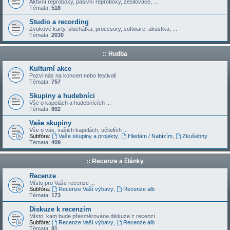
Aktivní reproboxy, pasivní reproboxy, zesilovače, ...
Témata:
518
Studio a recording
Zvukové karty, sluchátka, procesory, software, akustika, ...
Témata:
2030
:: Hudba
Kulturní akce
Pozvi nás na koncert nebo festival!
Témata:
757
Skupiny a hudebníci
Vše o kapelách a hudebnících ...
Témata:
802
Vaše skupiny
Vše o vás, vašich kapelách, učitelích ...
Subfóra:
Vaše skupiny a projekty
,
Hledám / Nabízím
,
Zkušebny
Témata:
409
:: Recenze a články
Recenze
Místo pro Vaše recenze ...
Subfóra:
Recenze Vaší výbavy
,
Recenze alb
Témata:
173
Diskuze k recenzím
Místo, kam bude přesměrována diskuze z recenzí
Subfóra:
Recenze Vaší výbavy
,
Recenze alb
Témata:
81