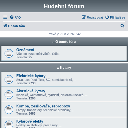
Hudební fórum
FAQ
Registrovat
Přihlásit se
H
Obsah fóra
l
Právě je 7.08.2026 6:42
e
:: O tomto fóru
d
Oznámení
a
Vše, co byste měli vědět. Čtěte!
Témata:
25
t
:: Kytary
Elektrické kytary
Strat, Les Paul, Tele, SG, semiakustické, ...
Témata:
2733
Akustické kytary
Klasické, westernové, hybridní, elektroakustické, ...
Témata:
1296
Komba, zesilovače, reproboxy
Lampy, tranzistory, technické problémy, ...
Témata:
3683
Kytarové efekty
Pedály, multiefekty, procesory, ...