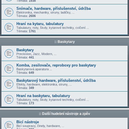
Témata:
1938
Snímače, hardware, příslušenství, údržba
Elektronika, mechaniky, struny, ladičky, ...
Témata:
2606
Hraní na kytaru, tabulatury
Tabulatury, noty, školy, kytarové techniky, cvičení ...
Témata:
1761
:: Baskytary
Baskytary
Precission, Jazz, Modern, ...
Témata:
441
Komba, zesilovače, reproboxy pro baskytary
Baskytarová aparatura ...
Témata:
649
Baskytarový hardware, příslušenství, údržba
Efekty, hardware, elektronika, struny, ...
Témata:
349
Hraní na baskytaru, tabulatury
Tabulatury, noty, školy, kytarové techniky, cvičení ...
Témata:
173
:: Další hudební nástroje a zpěv
Bicí nástroje
Bicí soupravy, činely, hardware, ...