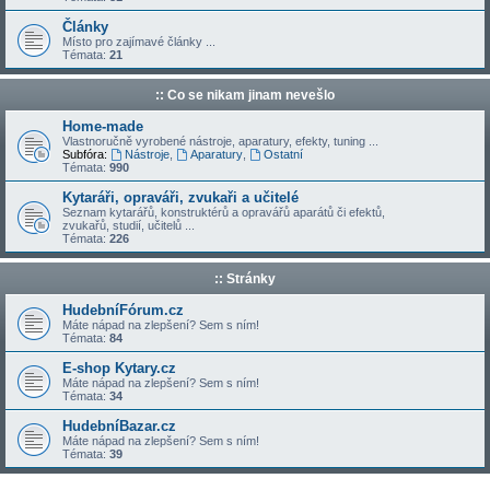
Články
Místo pro zajímavé články ...
Témata:
21
:: Co se nikam jinam nevešlo
Home-made
Vlastnoručně vyrobené nástroje, aparatury, efekty, tuning ...
Subfóra:
Nástroje
,
Aparatury
,
Ostatní
Témata:
990
Kytaráři, opraváři, zvukaři a učitelé
Seznam kytarářů, konstruktérů a opravářů aparátů či efektů,
zvukařů, studií, učitelů ...
Témata:
226
:: Stránky
HudebníFórum.cz
Máte nápad na zlepšení? Sem s ním!
Témata:
84
E-shop Kytary.cz
Máte nápad na zlepšení? Sem s ním!
Témata:
34
HudebníBazar.cz
Máte nápad na zlepšení? Sem s ním!
Témata:
39