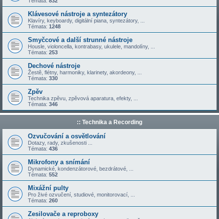
Témata:
832
Klávesové nástroje a syntezátory
Klavíry, keyboardy, digitální piana, syntezátory, ...
Témata:
1248
Smyčcové a další strunné nástroje
Housle, violoncella, kontrabasy, ukulele, mandolíny, ...
Témata:
253
Dechové nástroje
Žestě, flétny, harmoniky, klarinety, akordeony, ...
Témata:
330
Zpěv
Technika zpěvu, zpěvová aparatura, efekty, ...
Témata:
346
:: Technika a Recording
Ozvučování a osvětlování
Dotazy, rady, zkušenosti ...
Témata:
436
Mikrofony a snímání
Dynamické, kondenzátorové, bezdrátové, ...
Témata:
552
Mixážní pulty
Pro živé ozvučení, studiové, monitorovací, ...
Témata:
260
Zesilovače a reproboxy