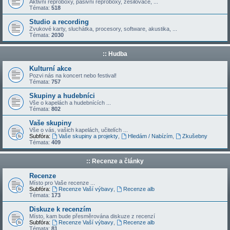
Aktivní reproboxy, pasivní reproboxy, zesilovače, ...
Témata:
518
Studio a recording
Zvukové karty, sluchátka, procesory, software, akustika, ...
Témata:
2030
:: Hudba
Kulturní akce
Pozvi nás na koncert nebo festival!
Témata:
757
Skupiny a hudebníci
Vše o kapelách a hudebnících ...
Témata:
802
Vaše skupiny
Vše o vás, vašich kapelách, učitelích ...
Subfóra:
Vaše skupiny a projekty
,
Hledám / Nabízím
,
Zkušebny
Témata:
409
:: Recenze a články
Recenze
Místo pro Vaše recenze ...
Subfóra:
Recenze Vaší výbavy
,
Recenze alb
Témata:
173
Diskuze k recenzím
Místo, kam bude přesměrována diskuze z recenzí
Subfóra:
Recenze Vaší výbavy
,
Recenze alb
Témata:
81