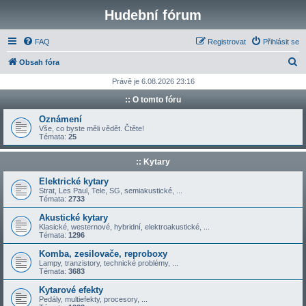
Hudební fórum
FAQ
Registrovat
Přihlásit se
H
Obsah fóra
l
Právě je 6.08.2026 23:16
e
:: O tomto fóru
d
Oznámení
a
Vše, co byste měli vědět. Čtěte!
Témata:
25
t
:: Kytary
Elektrické kytary
Strat, Les Paul, Tele, SG, semiakustické, ...
Témata:
2733
Akustické kytary
Klasické, westernové, hybridní, elektroakustické, ...
Témata:
1296
Komba, zesilovače, reproboxy
Lampy, tranzistory, technické problémy, ...
Témata:
3683
Kytarové efekty
Pedály, multiefekty, procesory, ...