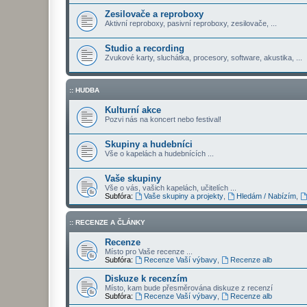
Zesilovače a reproboxy
Aktivní reproboxy, pasivní reproboxy, zesilovače, ...
Studio a recording
Zvukové karty, sluchátka, procesory, software, akustika, ...
:: HUDBA
Kulturní akce
Pozvi nás na koncert nebo festival!
Skupiny a hudebníci
Vše o kapelách a hudebnících ...
Vaše skupiny
Vše o vás, vašich kapelách, učitelích ...
Subfóra:
Vaše skupiny a projekty
,
Hledám / Nabízím
,
:: RECENZE A ČLÁNKY
Recenze
Místo pro Vaše recenze ...
Subfóra:
Recenze Vaší výbavy
,
Recenze alb
Diskuze k recenzím
Místo, kam bude přesměrována diskuze z recenzí
Subfóra:
Recenze Vaší výbavy
,
Recenze alb