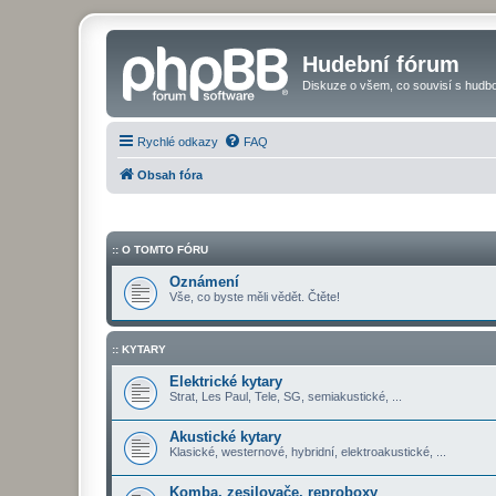
Hudební fórum
Diskuze o všem, co souvisí s hudbo
Rychlé odkazy
FAQ
Obsah fóra
:: O TOMTO FÓRU
Oznámení
Vše, co byste měli vědět. Čtěte!
:: KYTARY
Elektrické kytary
Strat, Les Paul, Tele, SG, semiakustické, ...
Akustické kytary
Klasické, westernové, hybridní, elektroakustické, ...
Komba, zesilovače, reproboxy