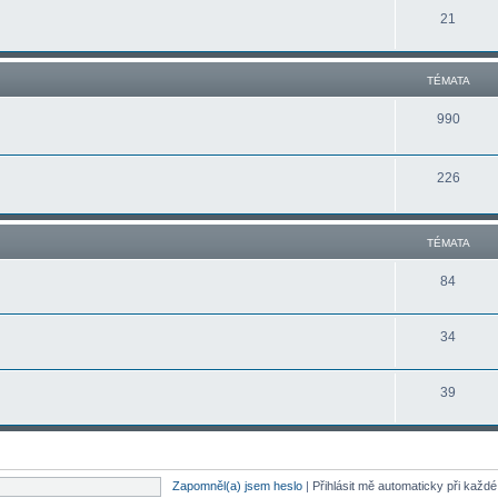
21
TÉMATA
990
226
TÉMATA
84
34
39
Zapomněl(a) jsem heslo
|
Přihlásit mě automaticky při každ