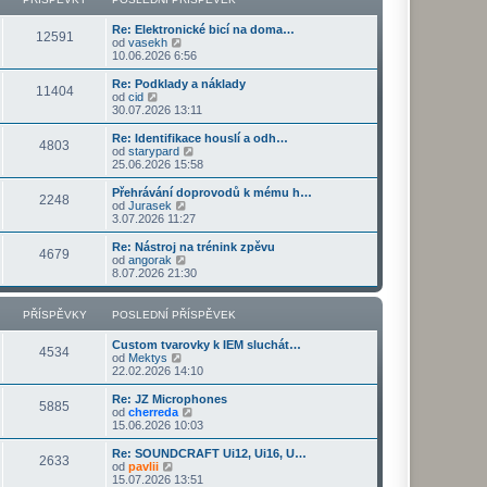
ř
d
o
z
í
n
s
i
s
Re: Elektronické bicí na doma…
í
l
t
12591
Z
p
od
vasekh
p
e
p
o
ě
10.06.2026 6:56
ř
d
o
b
v
í
n
s
r
e
s
Re: Podklady a náklady
í
l
11404
a
k
Z
p
od
cid
p
e
z
o
ě
30.07.2026 13:11
ř
d
i
b
v
í
n
t
r
e
s
Re: Identifikace houslí a odh…
í
4803
p
a
k
p
Z
od
starypard
p
o
z
ě
o
25.06.2026 15:58
ř
s
i
v
b
í
l
t
e
r
s
Přehrávání doprovodů k mému h…
e
2248
p
k
a
Z
p
od
Jurasek
d
o
z
o
ě
3.07.2026 11:27
n
s
i
b
v
í
l
t
r
e
Re: Nástroj na trénink zpěvu
p
e
4679
p
a
k
Z
od
angorak
ř
d
o
z
o
8.07.2026 21:30
í
n
s
i
b
s
í
l
t
r
p
p
e
p
a
PŘÍSPĚVKY
POSLEDNÍ PŘÍSPĚVEK
ě
ř
d
o
z
v
í
n
s
i
e
s
Custom tvarovky k IEM sluchát…
í
l
t
4534
k
p
Z
od
Mektys
p
e
p
ě
o
22.02.2026 14:10
ř
d
o
v
b
í
n
s
e
r
s
Re: JZ Microphones
í
l
5885
k
a
Z
p
od
cherreda
p
e
z
o
ě
15.06.2026 10:03
ř
d
i
b
v
í
n
t
r
e
s
Re: SOUNDCRAFT Ui12, Ui16, U…
í
2633
p
a
k
Z
p
od
pavlii
p
o
z
o
ě
15.07.2026 13:51
ř