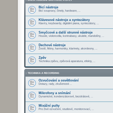
Bicí nástroje
Bicí soupravy, činely, hardware, ...
Klávesové nástroje a syntezátory
Klavíry, keyboardy, digitální piana, syntezátory, ...
Smyčcové a další strunné nástroje
Housle, violoncella, kontrabasy, ukulele, mandolíny, ...
Dechové nástroje
Žestě, flétny, harmoniky, klarinety, akordeony, ...
Zpěv
Technika zpěvu, zpěvová aparatura, efekty, ...
:: TECHNIKA A RECORDING
Ozvučování a osvětlování
Dotazy, rady, zkušenosti ...
Mikrofony a snímání
Dynamické, kondenzátorové, bezdrátové, ...
Mixážní pulty
Pro živé ozvučení, studiové, monitorovací, ...