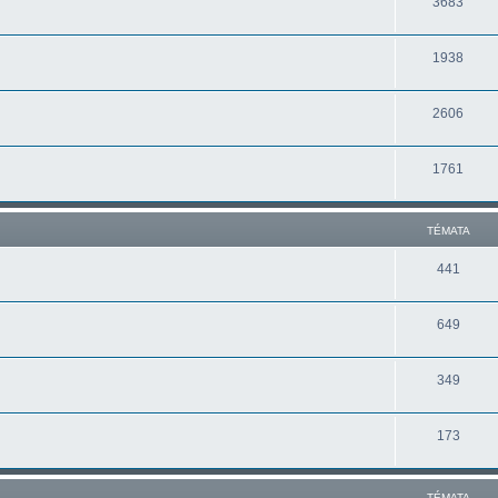
3683
1938
2606
1761
TÉMATA
441
649
349
173
TÉMATA