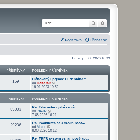
Hledat
Pokročilé hledání
Registrovat
Přihlásit se
Právě je 8.08.2026 10:39
PŘÍSPĚVKY
POSLEDNÍ PŘÍSPĚVEK
Plánovaný upgrade Hudebního f…
159
Z
od
Hendrek
o
19.01.2023 10:59
b
r
a
PŘÍSPĚVKY
POSLEDNÍ PŘÍSPĚVEK
z
i
Re: Telecaster - jaké se vám …
t
85033
Z
od
Pawlik
p
o
7.08.2026 16:21
o
b
s
r
Re: Pochlubte se s vasim nast…
l
29236
a
Z
od
Maton
e
z
o
8.08.2026 10:12
d
i
b
n
t
r
Re: FRFR systém vs lampový ap…
í