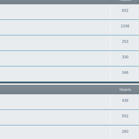
832
1248
253
330
346
TÉMATA
436
552
260