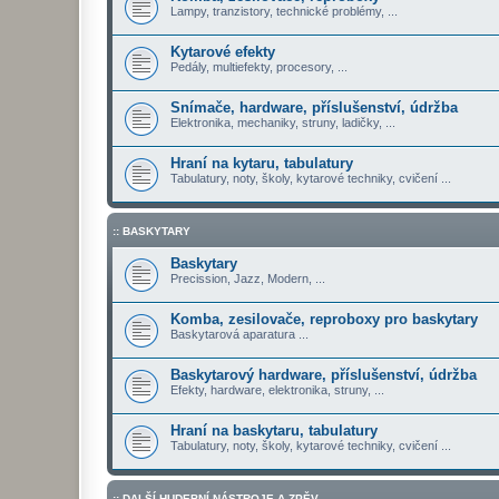
Lampy, tranzistory, technické problémy, ...
Kytarové efekty
Pedály, multiefekty, procesory, ...
Snímače, hardware, příslušenství, údržba
Elektronika, mechaniky, struny, ladičky, ...
Hraní na kytaru, tabulatury
Tabulatury, noty, školy, kytarové techniky, cvičení ...
:: BASKYTARY
Baskytary
Precission, Jazz, Modern, ...
Komba, zesilovače, reproboxy pro baskytary
Baskytarová aparatura ...
Baskytarový hardware, příslušenství, údržba
Efekty, hardware, elektronika, struny, ...
Hraní na baskytaru, tabulatury
Tabulatury, noty, školy, kytarové techniky, cvičení ...
:: DALŠÍ HUDEBNÍ NÁSTROJE A ZPĚV