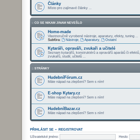
Články
Místo pro zajímavé články ...
:: CO SE NIKAM JINAM NEVEŠLO
Home-made
Vlastnoručně vyrobené nástroje, aparatury, efekty, tuning ...
Subfóra:
Nástroje
,
Aparatury
,
Ostatní
Kytaráři, opraváři, zvukaři a učitelé
Seznam kytarářů, konstruktérů a opravářů aparátů či efektů,
zvukařů, studií, učitelů ...
:: STRÁNKY
HudebníFórum.cz
Máte nápad na zlepšení? Sem s ním!
E-shop Kytary.cz
Máte nápad na zlepšení? Sem s ním!
HudebníBazar.cz
Máte nápad na zlepšení? Sem s ním!
PŘIHLÁSIT SE
•
REGISTROVAT
Uživatelské jméno:
Heslo: