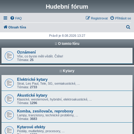
Hudební fórum
FAQ
Registrovat
Přihlásit se
H
Obsah fóra
l
Právě je 8.08.2026 13:27
e
:: O tomto fóru
d
Oznámení
a
Vše, co byste měli vědět. Čtěte!
Témata:
25
t
:: Kytary
Elektrické kytary
Strat, Les Paul, Tele, SG, semiakustické, ...
Témata:
2733
Akustické kytary
Klasické, westernové, hybridní, elektroakustické, ...
Témata:
1296
Komba, zesilovače, reproboxy
Lampy, tranzistory, technické problémy, ...
Témata:
3683
Kytarové efekty
Pedály, multiefekty, procesory, ...