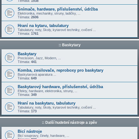
Témata:
1938
Snímače, hardware, příslušenství, údržba
Elektronika, mechaniky, struny, ladičky, ...
Témata:
2606
Hraní na kytaru, tabulatury
Tabulatury, noty, školy, kytarové techniky, cvičení ...
Témata:
1761
:: Baskytary
Baskytary
Precission, Jazz, Modern, ...
Témata:
441
Komba, zesilovače, reproboxy pro baskytary
Baskytarová aparatura ...
Témata:
649
Baskytarový hardware, příslušenství, údržba
Efekty, hardware, elektronika, struny, ...
Témata:
349
Hraní na baskytaru, tabulatury
Tabulatury, noty, školy, kytarové techniky, cvičení ...
Témata:
173
:: Další hudební nástroje a zpěv
Bicí nástroje
Bicí soupravy, činely, hardware, ...