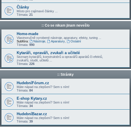
Články
Místo pro zajímavé články ...
Témata:
21
:: Co se nikam jinam nevešlo
Home-made
Vlastnoručně vyrobené nástroje, aparatury, efekty, tuning ...
Subfóra:
Nástroje
,
Aparatury
,
Ostatní
Témata:
990
Kytaráři, opraváři, zvukaři a učitelé
Seznam kytarářů, konstruktérů a opravářů aparátů či efektů,
zvukařů, studií, učitelů ...
Témata:
226
:: Stránky
HudebníFórum.cz
Máte nápad na zlepšení? Sem s ním!
Témata:
84
E-shop Kytary.cz
Máte nápad na zlepšení? Sem s ním!
Témata:
34
HudebníBazar.cz
Máte nápad na zlepšení? Sem s ním!
Témata:
39