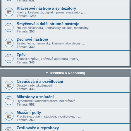
Témata:
832
Klávesové nástroje a syntezátory
Klavíry, keyboardy, digitální piana, syntezátory, ...
Témata:
1248
Smyčcové a další strunné nástroje
Housle, violoncella, kontrabasy, ukulele, mandolíny, ...
Témata:
253
Dechové nástroje
Žestě, flétny, harmoniky, klarinety, akordeony, ...
Témata:
330
Zpěv
Technika zpěvu, zpěvová aparatura, efekty, ...
Témata:
346
:: Technika a Recording
Ozvučování a osvětlování
Dotazy, rady, zkušenosti ...
Témata:
436
Mikrofony a snímání
Dynamické, kondenzátorové, bezdrátové, ...
Témata:
552
Mixážní pulty
Pro živé ozvučení, studiové, monitorovací, ...
Témata:
260
Zesilovače a reproboxy