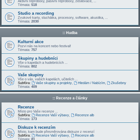
Aktivní reproboxy, pasivní reproboxy, zesilovače, ...
Témata:
518
Studio a recording
Zvukové karty, sluchátka, procesory, software, akustika, ...
Témata:
2030
:: Hudba
Kulturní akce
Pozvi nás na koncert nebo festival!
Témata:
757
Skupiny a hudebníci
Vše o kapelách a hudebnících ...
Témata:
802
Vaše skupiny
Vše o vás, vašich kapelách, učitelích ...
Subfóra:
Vaše skupiny a projekty
,
Hledám / Nabízím
,
Zkušebny
Témata:
409
:: Recenze a články
Recenze
Místo pro Vaše recenze ...
Subfóra:
Recenze Vaší výbavy
,
Recenze alb
Témata:
173
Diskuze k recenzím
Místo, kam bude přesměrována diskuze z recenzí
Subfóra:
Recenze Vaší výbavy
,
Recenze alb
Témata:
81