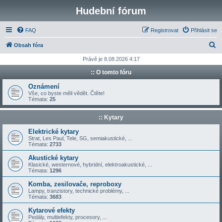
Hudební fórum
FAQ
Registrovat
Přihlásit se
H
Obsah fóra
l
Právě je 8.08.2026 4:17
e
:: O tomto fóru
d
Oznámení
a
Vše, co byste měli vědět. Čtěte!
Témata:
25
t
:: Kytary
Elektrické kytary
Strat, Les Paul, Tele, SG, semiakustické, ...
Témata:
2733
Akustické kytary
Klasické, westernové, hybridní, elektroakustické, ...
Témata:
1296
Komba, zesilovače, reproboxy
Lampy, tranzistory, technické problémy, ...
Témata:
3683
Kytarové efekty
Pedály, multiefekty, procesory, ...