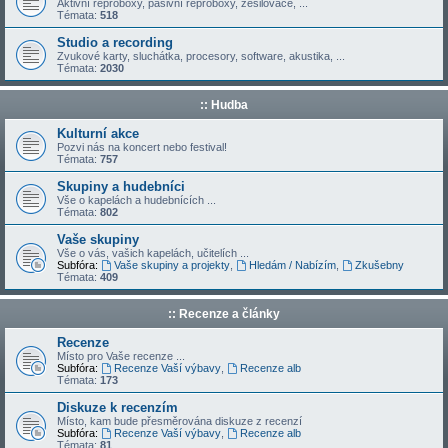
Aktivní reproboxy, pasivní reproboxy, zesilovače, ...
Témata:
518
Studio a recording
Zvukové karty, sluchátka, procesory, software, akustika, ...
Témata:
2030
:: Hudba
Kulturní akce
Pozvi nás na koncert nebo festival!
Témata:
757
Skupiny a hudebníci
Vše o kapelách a hudebnících ...
Témata:
802
Vaše skupiny
Vše o vás, vašich kapelách, učitelích ...
Subfóra:
Vaše skupiny a projekty
,
Hledám / Nabízím
,
Zkušebny
Témata:
409
:: Recenze a články
Recenze
Místo pro Vaše recenze ...
Subfóra:
Recenze Vaší výbavy
,
Recenze alb
Témata:
173
Diskuze k recenzím
Místo, kam bude přesměrována diskuze z recenzí
Subfóra:
Recenze Vaší výbavy
,
Recenze alb
Témata:
81