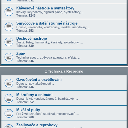
Témata:
832
Klávesové nástroje a syntezátory
Klavíry, keyboardy, digitální piana, syntezátory, ...
Témata:
1248
Smyčcové a další strunné nástroje
Housle, violoncella, kontrabasy, ukulele, mandolíny, ...
Témata:
253
Dechové nástroje
Žestě, flétny, harmoniky, klarinety, akordeony, ...
Témata:
330
Zpěv
Technika zpěvu, zpěvová aparatura, efekty, ...
Témata:
346
:: Technika a Recording
Ozvučování a osvětlování
Dotazy, rady, zkušenosti ...
Témata:
436
Mikrofony a snímání
Dynamické, kondenzátorové, bezdrátové, ...
Témata:
552
Mixážní pulty
Pro živé ozvučení, studiové, monitorovací, ...
Témata:
260
Zesilovače a reproboxy