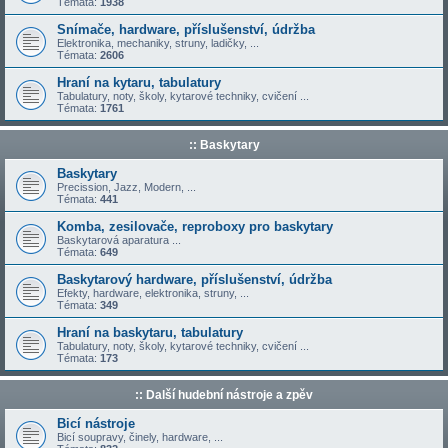
Témata:
1938
Snímače, hardware, příslušenství, údržba
Elektronika, mechaniky, struny, ladičky, ...
Témata:
2606
Hraní na kytaru, tabulatury
Tabulatury, noty, školy, kytarové techniky, cvičení ...
Témata:
1761
:: Baskytary
Baskytary
Precission, Jazz, Modern, ...
Témata:
441
Komba, zesilovače, reproboxy pro baskytary
Baskytarová aparatura ...
Témata:
649
Baskytarový hardware, příslušenství, údržba
Efekty, hardware, elektronika, struny, ...
Témata:
349
Hraní na baskytaru, tabulatury
Tabulatury, noty, školy, kytarové techniky, cvičení ...
Témata:
173
:: Další hudební nástroje a zpěv
Bicí nástroje
Bicí soupravy, činely, hardware, ...