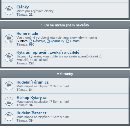
Články
Místo pro zajímavé články ...
Témata:
21
:: Co se nikam jinam nevešlo
Home-made
Vlastnoručně vyrobené nástroje, aparatury, efekty, tuning ...
Subfóra:
Nástroje
,
Aparatury
,
Ostatní
Témata:
990
Kytaráři, opraváři, zvukaři a učitelé
Seznam kytarářů, konstruktérů a opravářů aparátů či efektů,
zvukařů, studií, učitelů ...
Témata:
226
:: Stránky
HudebníFórum.cz
Máte nápad na zlepšení? Sem s ním!
Témata:
84
E-shop Kytary.cz
Máte nápad na zlepšení? Sem s ním!
Témata:
34
HudebníBazar.cz
Máte nápad na zlepšení? Sem s ním!
Témata:
39