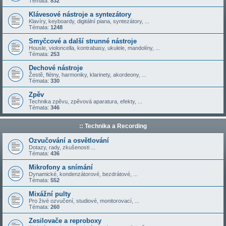
Témata:
832
Klávesové nástroje a syntezátory
Klavíry, keyboardy, digitální piana, syntezátory, ...
Témata:
1248
Smyčcové a další strunné nástroje
Housle, violoncella, kontrabasy, ukulele, mandolíny, ...
Témata:
253
Dechové nástroje
Žestě, flétny, harmoniky, klarinety, akordeony, ...
Témata:
330
Zpěv
Technika zpěvu, zpěvová aparatura, efekty, ...
Témata:
346
:: Technika a Recording
Ozvučování a osvětlování
Dotazy, rady, zkušenosti ...
Témata:
436
Mikrofony a snímání
Dynamické, kondenzátorové, bezdrátové, ...
Témata:
552
Mixážní pulty
Pro živé ozvučení, studiové, monitorovací, ...
Témata:
260
Zesilovače a reproboxy