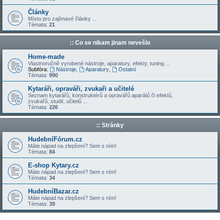
Články
Místo pro zajímavé články ...
Témata:
21
:: Co se nikam jinam nevešlo
Home-made
Vlastnoručně vyrobené nástroje, aparatury, efekty, tuning ...
Subfóra:
Nástroje
,
Aparatury
,
Ostatní
Témata:
990
Kytaráři, opraváři, zvukaři a učitelé
Seznam kytarářů, konstruktérů a opravářů aparátů či efektů,
zvukařů, studií, učitelů ...
Témata:
226
:: Stránky
HudebníFórum.cz
Máte nápad na zlepšení? Sem s ním!
Témata:
84
E-shop Kytary.cz
Máte nápad na zlepšení? Sem s ním!
Témata:
34
HudebníBazar.cz
Máte nápad na zlepšení? Sem s ním!
Témata:
39