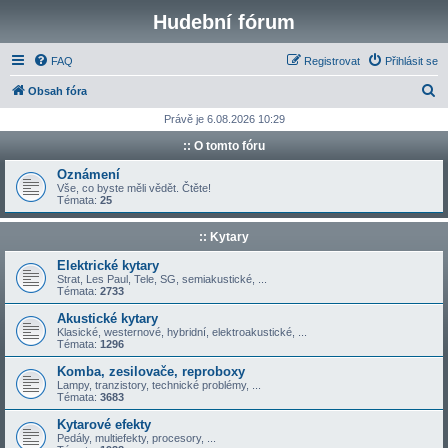
Hudební fórum
FAQ
Registrovat
Přihlásit se
H
Obsah fóra
l
Právě je 6.08.2026 10:29
e
:: O tomto fóru
d
Oznámení
a
Vše, co byste měli vědět. Čtěte!
Témata:
25
t
:: Kytary
Elektrické kytary
Strat, Les Paul, Tele, SG, semiakustické, ...
Témata:
2733
Akustické kytary
Klasické, westernové, hybridní, elektroakustické, ...
Témata:
1296
Komba, zesilovače, reproboxy
Lampy, tranzistory, technické problémy, ...
Témata:
3683
Kytarové efekty
Pedály, multiefekty, procesory, ...