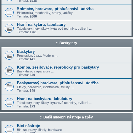
Témata:
1938
Snímače, hardware, příslušenství, údržba
Elektronika, mechaniky, struny, ladičky, ...
Témata:
2606
Hraní na kytaru, tabulatury
Tabulatury, noty, školy, kytarové techniky, cvičení ...
Témata:
1761
:: Baskytary
Baskytary
Precission, Jazz, Modern, ...
Témata:
441
Komba, zesilovače, reproboxy pro baskytary
Baskytarová aparatura ...
Témata:
649
Baskytarový hardware, příslušenství, údržba
Efekty, hardware, elektronika, struny, ...
Témata:
349
Hraní na baskytaru, tabulatury
Tabulatury, noty, školy, kytarové techniky, cvičení ...
Témata:
173
:: Další hudební nástroje a zpěv
Bicí nástroje
Bicí soupravy, činely, hardware, ...