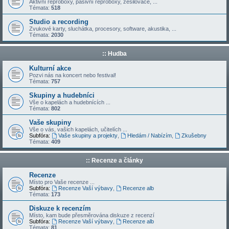
Aktivní reproboxy, pasivní reproboxy, zesilovače, ...
Témata:
518
Studio a recording
Zvukové karty, sluchátka, procesory, software, akustika, ...
Témata:
2030
:: Hudba
Kulturní akce
Pozvi nás na koncert nebo festival!
Témata:
757
Skupiny a hudebníci
Vše o kapelách a hudebnících ...
Témata:
802
Vaše skupiny
Vše o vás, vašich kapelách, učitelích ...
Subfóra:
Vaše skupiny a projekty
,
Hledám / Nabízím
,
Zkušebny
Témata:
409
:: Recenze a články
Recenze
Místo pro Vaše recenze ...
Subfóra:
Recenze Vaší výbavy
,
Recenze alb
Témata:
173
Diskuze k recenzím
Místo, kam bude přesměrována diskuze z recenzí
Subfóra:
Recenze Vaší výbavy
,
Recenze alb
Témata:
81