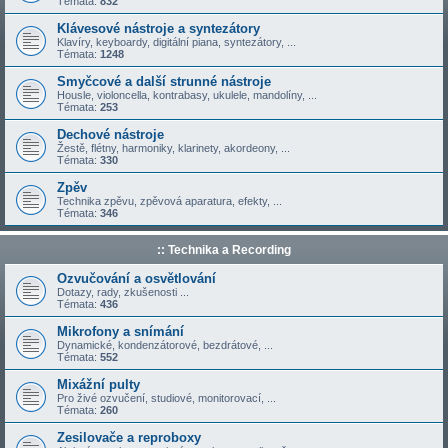
Témata:
832
Klávesové nástroje a syntezátory
Klavíry, keyboardy, digitální piana, syntezátory, ...
Témata:
1248
Smyčcové a další strunné nástroje
Housle, violoncella, kontrabasy, ukulele, mandolíny, ...
Témata:
253
Dechové nástroje
Žestě, flétny, harmoniky, klarinety, akordeony, ...
Témata:
330
Zpěv
Technika zpěvu, zpěvová aparatura, efekty, ...
Témata:
346
:: Technika a Recording
Ozvučování a osvětlování
Dotazy, rady, zkušenosti ...
Témata:
436
Mikrofony a snímání
Dynamické, kondenzátorové, bezdrátové, ...
Témata:
552
Mixážní pulty
Pro živé ozvučení, studiové, monitorovací, ...
Témata:
260
Zesilovače a reproboxy