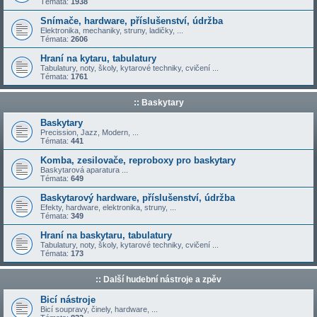
Témata:
1938
Snímače, hardware, příslušenství, údržba
Elektronika, mechaniky, struny, ladičky, ...
Témata:
2606
Hraní na kytaru, tabulatury
Tabulatury, noty, školy, kytarové techniky, cvičení ...
Témata:
1761
:: Baskytary
Baskytary
Precission, Jazz, Modern, ...
Témata:
441
Komba, zesilovače, reproboxy pro baskytary
Baskytarová aparatura ...
Témata:
649
Baskytarový hardware, příslušenství, údržba
Efekty, hardware, elektronika, struny, ...
Témata:
349
Hraní na baskytaru, tabulatury
Tabulatury, noty, školy, kytarové techniky, cvičení ...
Témata:
173
:: Další hudební nástroje a zpěv
Bicí nástroje
Bicí soupravy, činely, hardware, ...