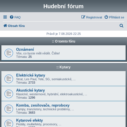
Hudební fórum
FAQ
Registrovat
Přihlásit se
H
Obsah fóra
l
Právě je 7.08.2026 22:25
e
:: O tomto fóru
d
Oznámení
a
Vše, co byste měli vědět. Čtěte!
Témata:
25
t
:: Kytary
Elektrické kytary
Strat, Les Paul, Tele, SG, semiakustické, ...
Témata:
2733
Akustické kytary
Klasické, westernové, hybridní, elektroakustické, ...
Témata:
1296
Komba, zesilovače, reproboxy
Lampy, tranzistory, technické problémy, ...
Témata:
3683
Kytarové efekty
Pedály, multiefekty, procesory, ...