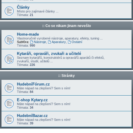
Články
Místo pro zajímavé články ...
Témata:
21
:: Co se nikam jinam nevešlo
Home-made
Vlastnoručně vyrobené nástroje, aparatury, efekty, tuning ...
Subfóra:
Nástroje
,
Aparatury
,
Ostatní
Témata:
990
Kytaráři, opraváři, zvukaři a učitelé
Seznam kytarářů, konstruktérů a opravářů aparátů či efektů,
zvukařů, studií, učitelů ...
Témata:
226
:: Stránky
HudebníFórum.cz
Máte nápad na zlepšení? Sem s ním!
Témata:
84
E-shop Kytary.cz
Máte nápad na zlepšení? Sem s ním!
Témata:
34
HudebníBazar.cz
Máte nápad na zlepšení? Sem s ním!
Témata:
39