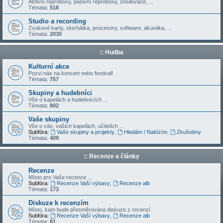
Aktivní reproboxy, pasivní reproboxy, zesilovače, ...
Témata:
518
Studio a recording
Zvukové karty, sluchátka, procesory, software, akustika, ...
Témata:
2030
:: Hudba
Kulturní akce
Pozvi nás na koncert nebo festival!
Témata:
757
Skupiny a hudebníci
Vše o kapelách a hudebnících ...
Témata:
802
Vaše skupiny
Vše o vás, vašich kapelách, učitelích ...
Subfóra:
Vaše skupiny a projekty
,
Hledám / Nabízím
,
Zkušebny
Témata:
409
:: Recenze a články
Recenze
Místo pro Vaše recenze ...
Subfóra:
Recenze Vaší výbavy
,
Recenze alb
Témata:
173
Diskuze k recenzím
Místo, kam bude přesměrována diskuze z recenzí
Subfóra:
Recenze Vaší výbavy
,
Recenze alb
Témata:
81