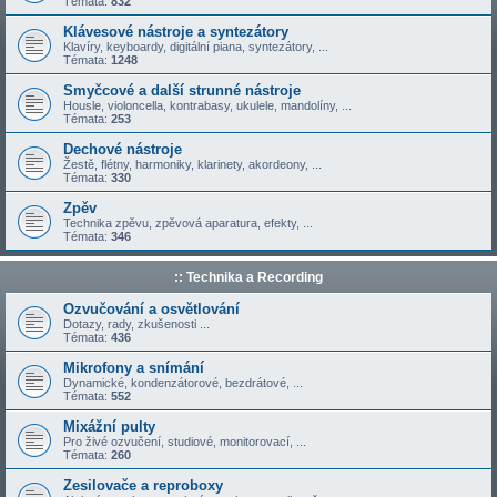
Témata:
832
Klávesové nástroje a syntezátory
Klavíry, keyboardy, digitální piana, syntezátory, ...
Témata:
1248
Smyčcové a další strunné nástroje
Housle, violoncella, kontrabasy, ukulele, mandolíny, ...
Témata:
253
Dechové nástroje
Žestě, flétny, harmoniky, klarinety, akordeony, ...
Témata:
330
Zpěv
Technika zpěvu, zpěvová aparatura, efekty, ...
Témata:
346
:: Technika a Recording
Ozvučování a osvětlování
Dotazy, rady, zkušenosti ...
Témata:
436
Mikrofony a snímání
Dynamické, kondenzátorové, bezdrátové, ...
Témata:
552
Mixážní pulty
Pro živé ozvučení, studiové, monitorovací, ...
Témata:
260
Zesilovače a reproboxy