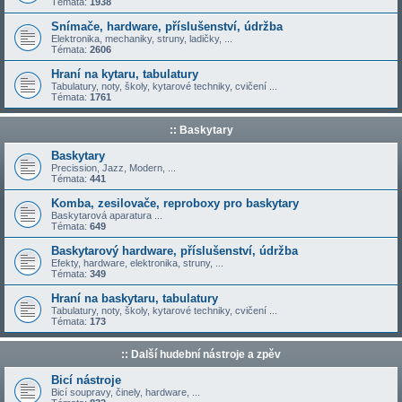
Témata:
1938
Snímače, hardware, příslušenství, údržba
Elektronika, mechaniky, struny, ladičky, ...
Témata:
2606
Hraní na kytaru, tabulatury
Tabulatury, noty, školy, kytarové techniky, cvičení ...
Témata:
1761
:: Baskytary
Baskytary
Precission, Jazz, Modern, ...
Témata:
441
Komba, zesilovače, reproboxy pro baskytary
Baskytarová aparatura ...
Témata:
649
Baskytarový hardware, příslušenství, údržba
Efekty, hardware, elektronika, struny, ...
Témata:
349
Hraní na baskytaru, tabulatury
Tabulatury, noty, školy, kytarové techniky, cvičení ...
Témata:
173
:: Další hudební nástroje a zpěv
Bicí nástroje
Bicí soupravy, činely, hardware, ...