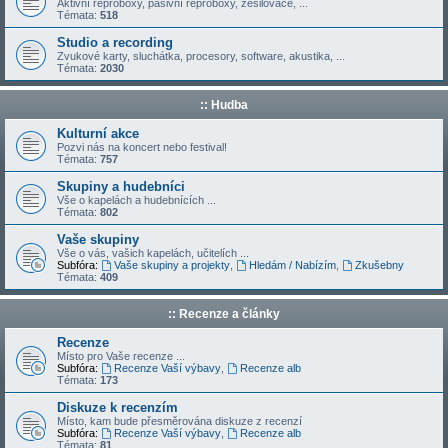
Aktivní reproboxy, pasivní reproboxy, zesilovače, ...
Témata:
518
Studio a recording
Zvukové karty, sluchátka, procesory, software, akustika, ...
Témata:
2030
:: Hudba
Kulturní akce
Pozvi nás na koncert nebo festival!
Témata:
757
Skupiny a hudebníci
Vše o kapelách a hudebnících ...
Témata:
802
Vaše skupiny
Vše o vás, vašich kapelách, učitelích ...
Subfóra:
Vaše skupiny a projekty
,
Hledám / Nabízím
,
Zkušebny
Témata:
409
:: Recenze a články
Recenze
Místo pro Vaše recenze ...
Subfóra:
Recenze Vaší výbavy
,
Recenze alb
Témata:
173
Diskuze k recenzím
Místo, kam bude přesměrována diskuze z recenzí
Subfóra:
Recenze Vaší výbavy
,
Recenze alb
Témata:
81