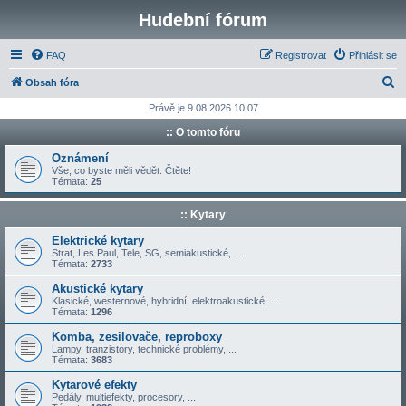
Hudební fórum
FAQ
Registrovat
Přihlásit se
H
Obsah fóra
l
Právě je 9.08.2026 10:07
e
:: O tomto fóru
d
Oznámení
a
Vše, co byste měli vědět. Čtěte!
Témata:
25
t
:: Kytary
Elektrické kytary
Strat, Les Paul, Tele, SG, semiakustické, ...
Témata:
2733
Akustické kytary
Klasické, westernové, hybridní, elektroakustické, ...
Témata:
1296
Komba, zesilovače, reproboxy
Lampy, tranzistory, technické problémy, ...
Témata:
3683
Kytarové efekty
Pedály, multiefekty, procesory, ...