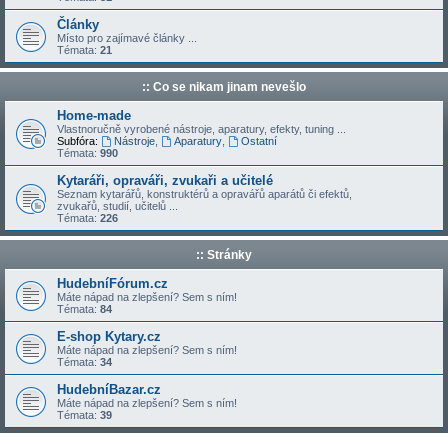
Články
Místo pro zajímavé články ...
Témata:
21
:: Co se nikam jinam nevešlo
Home-made
Vlastnoručně vyrobené nástroje, aparatury, efekty, tuning ...
Subfóra:
Nástroje
,
Aparatury
,
Ostatní
Témata:
990
Kytaráři, opraváři, zvukaři a učitelé
Seznam kytarářů, konstruktérů a opravářů aparátů či efektů,
zvukařů, studií, učitelů ...
Témata:
226
:: Stránky
HudebníFórum.cz
Máte nápad na zlepšení? Sem s ním!
Témata:
84
E-shop Kytary.cz
Máte nápad na zlepšení? Sem s ním!
Témata:
34
HudebníBazar.cz
Máte nápad na zlepšení? Sem s ním!
Témata:
39