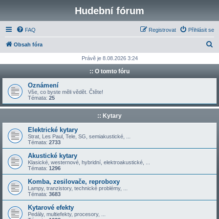
Hudební fórum
FAQ
Registrovat
Přihlásit se
H
Obsah fóra
l
Právě je 8.08.2026 3:24
e
:: O tomto fóru
d
Oznámení
a
Vše, co byste měli vědět. Čtěte!
Témata:
25
t
:: Kytary
Elektrické kytary
Strat, Les Paul, Tele, SG, semiakustické, ...
Témata:
2733
Akustické kytary
Klasické, westernové, hybridní, elektroakustické, ...
Témata:
1296
Komba, zesilovače, reproboxy
Lampy, tranzistory, technické problémy, ...
Témata:
3683
Kytarové efekty
Pedály, multiefekty, procesory, ...