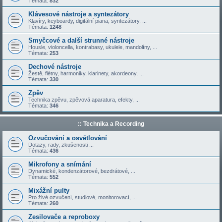
Témata:
832
Klávesové nástroje a syntezátory
Klavíry, keyboardy, digitální piana, syntezátory, ...
Témata:
1248
Smyčcové a další strunné nástroje
Housle, violoncella, kontrabasy, ukulele, mandolíny, ...
Témata:
253
Dechové nástroje
Žestě, flétny, harmoniky, klarinety, akordeony, ...
Témata:
330
Zpěv
Technika zpěvu, zpěvová aparatura, efekty, ...
Témata:
346
:: Technika a Recording
Ozvučování a osvětlování
Dotazy, rady, zkušenosti ...
Témata:
436
Mikrofony a snímání
Dynamické, kondenzátorové, bezdrátové, ...
Témata:
552
Mixážní pulty
Pro živé ozvučení, studiové, monitorovací, ...
Témata:
260
Zesilovače a reproboxy