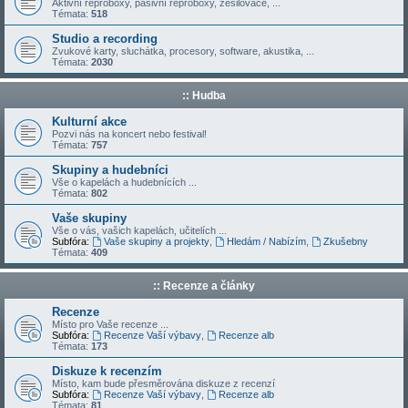
Aktivní reproboxy, pasivní reproboxy, zesilovače, ...
Témata:
518
Studio a recording
Zvukové karty, sluchátka, procesory, software, akustika, ...
Témata:
2030
:: Hudba
Kulturní akce
Pozvi nás na koncert nebo festival!
Témata:
757
Skupiny a hudebníci
Vše o kapelách a hudebnících ...
Témata:
802
Vaše skupiny
Vše o vás, vašich kapelách, učitelích ...
Subfóra:
Vaše skupiny a projekty
,
Hledám / Nabízím
,
Zkušebny
Témata:
409
:: Recenze a články
Recenze
Místo pro Vaše recenze ...
Subfóra:
Recenze Vaší výbavy
,
Recenze alb
Témata:
173
Diskuze k recenzím
Místo, kam bude přesměrována diskuze z recenzí
Subfóra:
Recenze Vaší výbavy
,
Recenze alb
Témata:
81