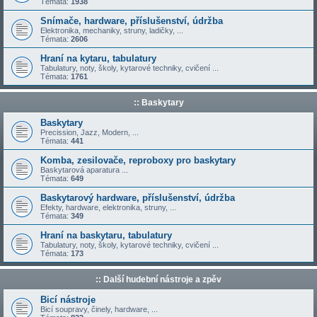
Témata:
1938
Snímače, hardware, příslušenství, údržba
Elektronika, mechaniky, struny, ladičky, ...
Témata:
2606
Hraní na kytaru, tabulatury
Tabulatury, noty, školy, kytarové techniky, cvičení ...
Témata:
1761
:: Baskytary
Baskytary
Precission, Jazz, Modern, ...
Témata:
441
Komba, zesilovače, reproboxy pro baskytary
Baskytarová aparatura ...
Témata:
649
Baskytarový hardware, příslušenství, údržba
Efekty, hardware, elektronika, struny, ...
Témata:
349
Hraní na baskytaru, tabulatury
Tabulatury, noty, školy, kytarové techniky, cvičení ...
Témata:
173
:: Další hudební nástroje a zpěv
Bicí nástroje
Bicí soupravy, činely, hardware, ...