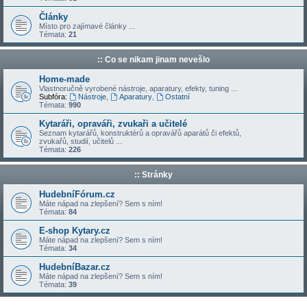
Články
Místo pro zajímavé články ...
Témata:
21
:: Co se nikam jinam nevešlo
Home-made
Vlastnoručně vyrobené nástroje, aparatury, efekty, tuning ...
Subfóra:
Nástroje
,
Aparatury
,
Ostatní
Témata:
990
Kytaráři, opraváři, zvukaři a učitelé
Seznam kytarářů, konstruktérů a opravářů aparátů či efektů,
zvukařů, studií, učitelů ...
Témata:
226
:: Stránky
HudebníFórum.cz
Máte nápad na zlepšení? Sem s ním!
Témata:
84
E-shop Kytary.cz
Máte nápad na zlepšení? Sem s ním!
Témata:
34
HudebníBazar.cz
Máte nápad na zlepšení? Sem s ním!
Témata:
39