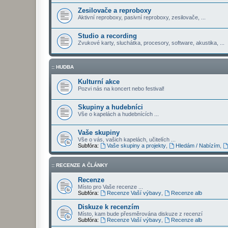
Zesilovače a reproboxy
Aktivní reproboxy, pasivní reproboxy, zesilovače, ...
Studio a recording
Zvukové karty, sluchátka, procesory, software, akustika, ...
:: HUDBA
Kulturní akce
Pozvi nás na koncert nebo festival!
Skupiny a hudebníci
Vše o kapelách a hudebnících ...
Vaše skupiny
Vše o vás, vašich kapelách, učitelích ...
Subfóra:
Vaše skupiny a projekty
,
Hledám / Nabízím
,
:: RECENZE A ČLÁNKY
Recenze
Místo pro Vaše recenze ...
Subfóra:
Recenze Vaší výbavy
,
Recenze alb
Diskuze k recenzím
Místo, kam bude přesměrována diskuze z recenzí
Subfóra:
Recenze Vaší výbavy
,
Recenze alb