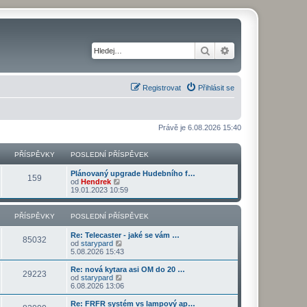
Hledat
Pokročilé hledání
Registrovat
Přihlásit se
Právě je 6.08.2026 15:40
PŘÍSPĚVKY
POSLEDNÍ PŘÍSPĚVEK
Plánovaný upgrade Hudebního f…
159
Z
od
Hendrek
o
19.01.2023 10:59
b
r
a
PŘÍSPĚVKY
POSLEDNÍ PŘÍSPĚVEK
z
i
Re: Telecaster - jaké se vám …
t
85032
Z
od
starypard
p
o
5.08.2026 15:43
o
b
s
r
Re: nová kytara asi OM do 20 …
l
29223
a
Z
od
starypard
e
z
o
6.08.2026 13:06
d
i
b
n
t
r
Re: FRFR systém vs lampový ap…
í