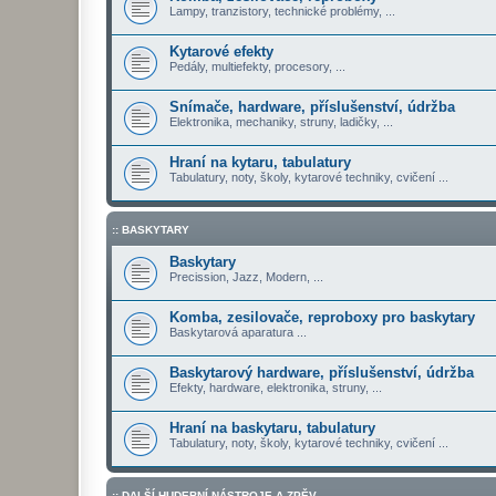
Lampy, tranzistory, technické problémy, ...
Kytarové efekty
Pedály, multiefekty, procesory, ...
Snímače, hardware, příslušenství, údržba
Elektronika, mechaniky, struny, ladičky, ...
Hraní na kytaru, tabulatury
Tabulatury, noty, školy, kytarové techniky, cvičení ...
:: BASKYTARY
Baskytary
Precission, Jazz, Modern, ...
Komba, zesilovače, reproboxy pro baskytary
Baskytarová aparatura ...
Baskytarový hardware, příslušenství, údržba
Efekty, hardware, elektronika, struny, ...
Hraní na baskytaru, tabulatury
Tabulatury, noty, školy, kytarové techniky, cvičení ...
:: DALŠÍ HUDEBNÍ NÁSTROJE A ZPĚV