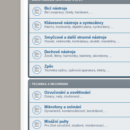
Bicí nástroje
Bicí soupravy, činely, hardware, ...
Klávesové nástroje a syntezátory
Klavíry, keyboardy, digitální piana, syntezátory, ...
Smyčcové a další strunné nástroje
Housle, violoncella, kontrabasy, ukulele, mandolíny, ...
Dechové nástroje
Žestě, flétny, harmoniky, klarinety, akordeony, ...
Zpěv
Technika zpěvu, zpěvová aparatura, efekty, ...
:: TECHNIKA A RECORDING
Ozvučování a osvětlování
Dotazy, rady, zkušenosti ...
Mikrofony a snímání
Dynamické, kondenzátorové, bezdrátové, ...
Mixážní pulty
Pro živé ozvučení, studiové, monitorovací, ...