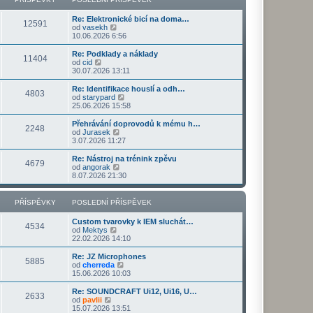
ř
d
o
z
í
n
s
i
s
Re: Elektronické bicí na doma…
í
l
t
12591
Z
p
od
vasekh
p
e
p
o
ě
10.06.2026 6:56
ř
d
o
b
v
í
n
s
r
e
s
Re: Podklady a náklady
í
l
11404
a
k
Z
p
od
cid
p
e
z
o
ě
30.07.2026 13:11
ř
d
i
b
v
í
n
t
r
e
s
Re: Identifikace houslí a odh…
í
4803
p
a
k
p
Z
od
starypard
p
o
z
ě
o
25.06.2026 15:58
ř
s
i
v
b
í
l
t
e
r
s
Přehrávání doprovodů k mému h…
e
2248
p
k
a
Z
p
od
Jurasek
d
o
z
o
ě
3.07.2026 11:27
n
s
i
b
v
í
l
t
r
e
Re: Nástroj na trénink zpěvu
p
e
4679
p
a
k
Z
od
angorak
ř
d
o
z
o
8.07.2026 21:30
í
n
s
i
b
s
í
l
t
r
p
p
e
p
a
PŘÍSPĚVKY
POSLEDNÍ PŘÍSPĚVEK
ě
ř
d
o
z
v
í
n
s
i
e
s
Custom tvarovky k IEM sluchát…
í
l
t
4534
k
p
Z
od
Mektys
p
e
p
ě
o
22.02.2026 14:10
ř
d
o
v
b
í
n
s
e
r
s
Re: JZ Microphones
í
l
5885
k
a
Z
p
od
cherreda
p
e
z
o
ě
15.06.2026 10:03
ř
d
i
b
v
í
n
t
r
e
s
Re: SOUNDCRAFT Ui12, Ui16, U…
í
2633
p
a
k
Z
p
od
pavlii
p
o
z
o
ě
15.07.2026 13:51
ř