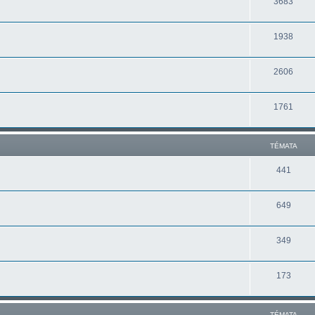
3683
1938
2606
1761
TÉMATA
441
649
349
173
TÉMATA