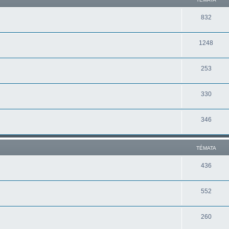
832
1248
253
330
346
TÉMATA
436
552
260