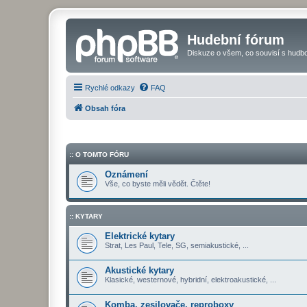
Hudební fórum
Diskuze o všem, co souvisí s hudbo
Rychlé odkazy
FAQ
Obsah fóra
:: O TOMTO FÓRU
Oznámení
Vše, co byste měli vědět. Čtěte!
:: KYTARY
Elektrické kytary
Strat, Les Paul, Tele, SG, semiakustické, ...
Akustické kytary
Klasické, westernové, hybridní, elektroakustické, ...
Komba, zesilovače, reproboxy