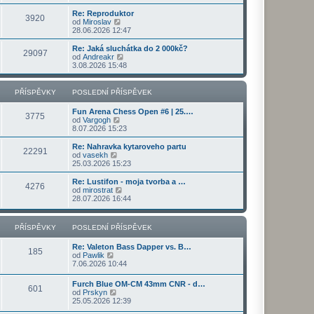
s
i
b
v
í
l
t
r
e
s
Re: Reproduktor
e
3920
p
a
k
p
Z
od
Miroslav
d
o
z
ě
o
28.06.2026 12:47
n
s
i
v
b
í
l
t
e
r
Re: Jaká sluchátka do 2 000kč?
p
e
29097
p
k
a
Z
od
Andreakr
ř
d
o
z
o
3.08.2026 15:48
í
n
s
i
b
s
í
l
t
r
p
p
e
p
a
PŘÍSPĚVKY
POSLEDNÍ PŘÍSPĚVEK
ě
ř
d
o
z
v
í
n
s
i
e
s
Fun Arena Chess Open #6 | 25.…
í
l
t
3775
k
Z
p
od
Vargogh
p
e
p
o
ě
8.07.2026 15:23
ř
d
o
b
v
í
n
s
r
e
s
Re: Nahravka kytaroveho partu
í
l
22291
a
k
p
Z
od
vasekh
p
e
z
ě
o
25.03.2026 15:23
ř
d
i
v
b
í
n
t
e
r
s
Re: Lustifon - moja tvorba a …
í
4276
p
k
a
p
Z
od
mirostrat
p
o
z
ě
o
28.07.2026 16:44
ř
s
i
v
b
í
l
t
e
r
s
e
p
k
a
p
PŘÍSPĚVKY
POSLEDNÍ PŘÍSPĚVEK
d
o
z
ě
n
s
i
v
í
Re: Valeton Bass Dapper vs. B…
l
t
e
185
p
Z
od
Pawlik
e
p
k
ř
o
7.06.2026 10:44
d
o
í
b
n
s
s
r
í
l
Furch Blue OM-CM 43mm CNR - d…
p
601
a
p
e
Z
od
Prskyn
ě
z
ř
d
o
25.05.2026 12:39
v
i
í
n
b
e
t