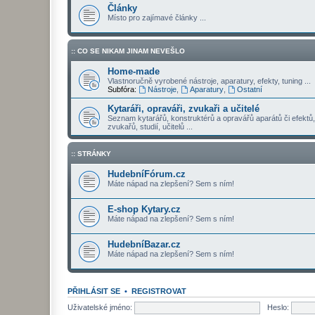
Články
Místo pro zajímavé články ...
:: CO SE NIKAM JINAM NEVEŠLO
Home-made
Vlastnoručně vyrobené nástroje, aparatury, efekty, tuning ...
Subfóra:
Nástroje
,
Aparatury
,
Ostatní
Kytaráři, opraváři, zvukaři a učitelé
Seznam kytarářů, konstruktérů a opravářů aparátů či efektů,
zvukařů, studií, učitelů ...
:: STRÁNKY
HudebníFórum.cz
Máte nápad na zlepšení? Sem s ním!
E-shop Kytary.cz
Máte nápad na zlepšení? Sem s ním!
HudebníBazar.cz
Máte nápad na zlepšení? Sem s ním!
PŘIHLÁSIT SE
•
REGISTROVAT
Uživatelské jméno:
Heslo: