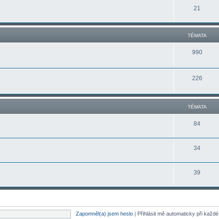
21
TÉMATA
990
226
TÉMATA
84
34
39
Zapomněl(a) jsem heslo
|
Přihlásit mě automaticky při každ