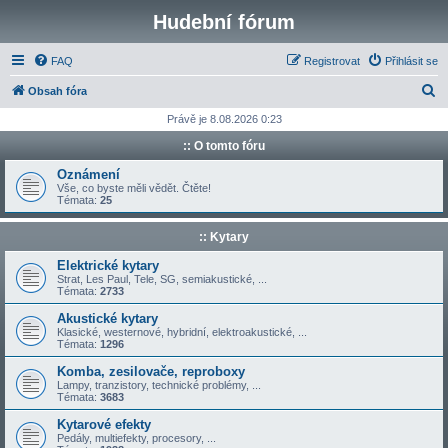
Hudební fórum
FAQ
Registrovat
Přihlásit se
H
Obsah fóra
l
Právě je 8.08.2026 0:23
e
:: O tomto fóru
d
Oznámení
a
Vše, co byste měli vědět. Čtěte!
Témata:
25
t
:: Kytary
Elektrické kytary
Strat, Les Paul, Tele, SG, semiakustické, ...
Témata:
2733
Akustické kytary
Klasické, westernové, hybridní, elektroakustické, ...
Témata:
1296
Komba, zesilovače, reproboxy
Lampy, tranzistory, technické problémy, ...
Témata:
3683
Kytarové efekty
Pedály, multiefekty, procesory, ...