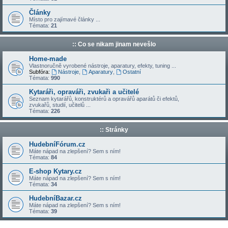
Články
Místo pro zajímavé články ...
Témata:
21
:: Co se nikam jinam nevešlo
Home-made
Vlastnoručně vyrobené nástroje, aparatury, efekty, tuning ...
Subfóra:
Nástroje
,
Aparatury
,
Ostatní
Témata:
990
Kytaráři, opraváři, zvukaři a učitelé
Seznam kytarářů, konstruktérů a opravářů aparátů či efektů,
zvukařů, studií, učitelů ...
Témata:
226
:: Stránky
HudebníFórum.cz
Máte nápad na zlepšení? Sem s ním!
Témata:
84
E-shop Kytary.cz
Máte nápad na zlepšení? Sem s ním!
Témata:
34
HudebníBazar.cz
Máte nápad na zlepšení? Sem s ním!
Témata:
39