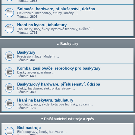
Témata:
1938
Snímače, hardware, příslušenství, údržba
Elektronika, mechaniky, struny, ladičky, ...
Témata:
2606
Hraní na kytaru, tabulatury
Tabulatury, noty, školy, kytarové techniky, cvičení ...
Témata:
1761
:: Baskytary
Baskytary
Precission, Jazz, Modern, ...
Témata:
441
Komba, zesilovače, reproboxy pro baskytary
Baskytarová aparatura ...
Témata:
649
Baskytarový hardware, příslušenství, údržba
Efekty, hardware, elektronika, struny, ...
Témata:
349
Hraní na baskytaru, tabulatury
Tabulatury, noty, školy, kytarové techniky, cvičení ...
Témata:
173
:: Další hudební nástroje a zpěv
Bicí nástroje
Bicí soupravy, činely, hardware, ...