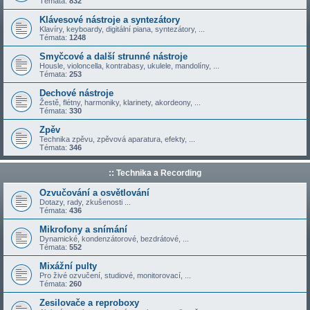
Témata:
832
Klávesové nástroje a syntezátory
Klavíry, keyboardy, digitální piana, syntezátory, ...
Témata:
1248
Smyčcové a další strunné nástroje
Housle, violoncella, kontrabasy, ukulele, mandolíny, ...
Témata:
253
Dechové nástroje
Žestě, flétny, harmoniky, klarinety, akordeony, ...
Témata:
330
Zpěv
Technika zpěvu, zpěvová aparatura, efekty, ...
Témata:
346
:: Technika a Recording
Ozvučování a osvětlování
Dotazy, rady, zkušenosti ...
Témata:
436
Mikrofony a snímání
Dynamické, kondenzátorové, bezdrátové, ...
Témata:
552
Mixážní pulty
Pro živé ozvučení, studiové, monitorovací, ...
Témata:
260
Zesilovače a reproboxy