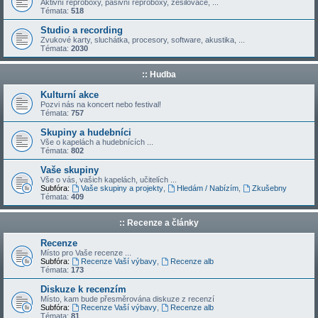
Aktivní reproboxy, pasivní reproboxy, zesilovače, ...
Témata:
518
Studio a recording
Zvukové karty, sluchátka, procesory, software, akustika, ...
Témata:
2030
:: Hudba
Kulturní akce
Pozvi nás na koncert nebo festival!
Témata:
757
Skupiny a hudebníci
Vše o kapelách a hudebnících ...
Témata:
802
Vaše skupiny
Vše o vás, vašich kapelách, učitelích ...
Subfóra:
Vaše skupiny a projekty
,
Hledám / Nabízím
,
Zkušebny
Témata:
409
:: Recenze a články
Recenze
Místo pro Vaše recenze ...
Subfóra:
Recenze Vaší výbavy
,
Recenze alb
Témata:
173
Diskuze k recenzím
Místo, kam bude přesměrována diskuze z recenzí
Subfóra:
Recenze Vaší výbavy
,
Recenze alb
Témata:
81