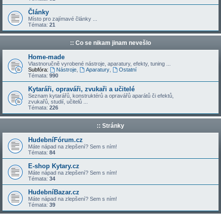
Články
Místo pro zajímavé články ...
Témata:
21
:: Co se nikam jinam nevešlo
Home-made
Vlastnoručně vyrobené nástroje, aparatury, efekty, tuning ...
Subfóra:
Nástroje
,
Aparatury
,
Ostatní
Témata:
990
Kytaráři, opraváři, zvukaři a učitelé
Seznam kytarářů, konstruktérů a opravářů aparátů či efektů,
zvukařů, studií, učitelů ...
Témata:
226
:: Stránky
HudebníFórum.cz
Máte nápad na zlepšení? Sem s ním!
Témata:
84
E-shop Kytary.cz
Máte nápad na zlepšení? Sem s ním!
Témata:
34
HudebníBazar.cz
Máte nápad na zlepšení? Sem s ním!
Témata:
39