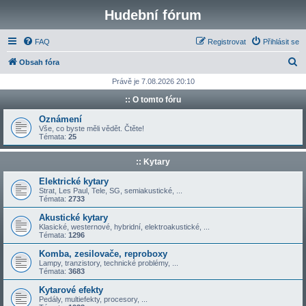
Hudební fórum
FAQ
Registrovat
Přihlásit se
H
Obsah fóra
l
Právě je 7.08.2026 20:10
e
:: O tomto fóru
d
Oznámení
a
Vše, co byste měli vědět. Čtěte!
Témata:
25
t
:: Kytary
Elektrické kytary
Strat, Les Paul, Tele, SG, semiakustické, ...
Témata:
2733
Akustické kytary
Klasické, westernové, hybridní, elektroakustické, ...
Témata:
1296
Komba, zesilovače, reproboxy
Lampy, tranzistory, technické problémy, ...
Témata:
3683
Kytarové efekty
Pedály, multiefekty, procesory, ...