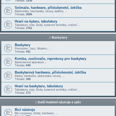
Témata:
1938
Snímače, hardware, příslušenství, údržba
Elektronika, mechaniky, struny, ladičky, ...
Témata:
2606
Hraní na kytaru, tabulatury
Tabulatury, noty, školy, kytarové techniky, cvičení ...
Témata:
1761
:: Baskytary
Baskytary
Precission, Jazz, Modern, ...
Témata:
441
Komba, zesilovače, reproboxy pro baskytary
Baskytarová aparatura ...
Témata:
649
Baskytarový hardware, příslušenství, údržba
Efekty, hardware, elektronika, struny, ...
Témata:
349
Hraní na baskytaru, tabulatury
Tabulatury, noty, školy, kytarové techniky, cvičení ...
Témata:
173
:: Další hudební nástroje a zpěv
Bicí nástroje
Bicí soupravy, činely, hardware, ...