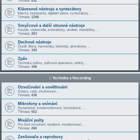
Témata:
832
Klávesové nástroje a syntezátory
Klavíry, keyboardy, digitální piana, syntezátory, ...
Témata:
1248
Smyčcové a další strunné nástroje
Housle, violoncella, kontrabasy, ukulele, mandolíny, ...
Témata:
253
Dechové nástroje
Žestě, flétny, harmoniky, klarinety, akordeony, ...
Témata:
330
Zpěv
Technika zpěvu, zpěvová aparatura, efekty, ...
Témata:
346
:: Technika a Recording
Ozvučování a osvětlování
Dotazy, rady, zkušenosti ...
Témata:
436
Mikrofony a snímání
Dynamické, kondenzátorové, bezdrátové, ...
Témata:
552
Mixážní pulty
Pro živé ozvučení, studiové, monitorovací, ...
Témata:
260
Zesilovače a reproboxy