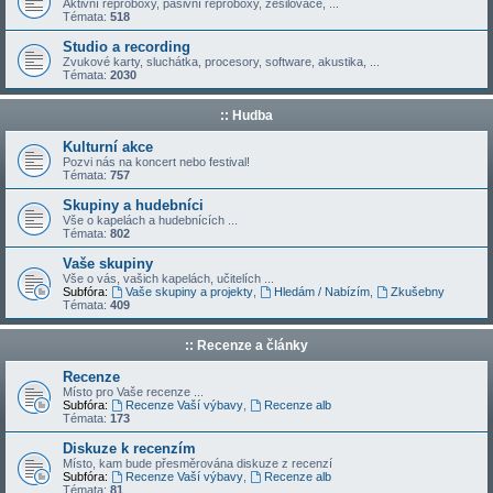
Aktivní reproboxy, pasivní reproboxy, zesilovače, ...
Témata:
518
Studio a recording
Zvukové karty, sluchátka, procesory, software, akustika, ...
Témata:
2030
:: Hudba
Kulturní akce
Pozvi nás na koncert nebo festival!
Témata:
757
Skupiny a hudebníci
Vše o kapelách a hudebnících ...
Témata:
802
Vaše skupiny
Vše o vás, vašich kapelách, učitelích ...
Subfóra:
Vaše skupiny a projekty
,
Hledám / Nabízím
,
Zkušebny
Témata:
409
:: Recenze a články
Recenze
Místo pro Vaše recenze ...
Subfóra:
Recenze Vaší výbavy
,
Recenze alb
Témata:
173
Diskuze k recenzím
Místo, kam bude přesměrována diskuze z recenzí
Subfóra:
Recenze Vaší výbavy
,
Recenze alb
Témata:
81