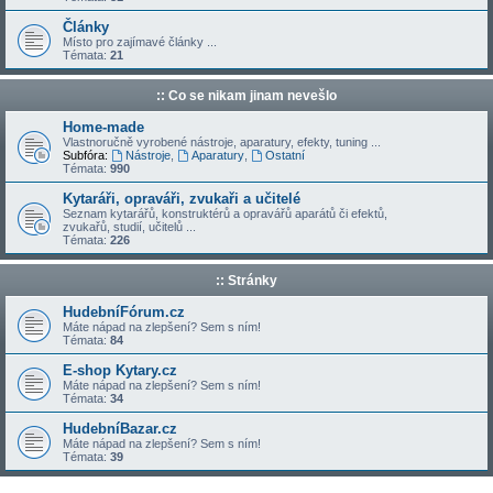
Články
Místo pro zajímavé články ...
Témata:
21
:: Co se nikam jinam nevešlo
Home-made
Vlastnoručně vyrobené nástroje, aparatury, efekty, tuning ...
Subfóra:
Nástroje
,
Aparatury
,
Ostatní
Témata:
990
Kytaráři, opraváři, zvukaři a učitelé
Seznam kytarářů, konstruktérů a opravářů aparátů či efektů,
zvukařů, studií, učitelů ...
Témata:
226
:: Stránky
HudebníFórum.cz
Máte nápad na zlepšení? Sem s ním!
Témata:
84
E-shop Kytary.cz
Máte nápad na zlepšení? Sem s ním!
Témata:
34
HudebníBazar.cz
Máte nápad na zlepšení? Sem s ním!
Témata:
39