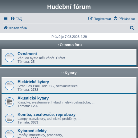
Hudební fórum
FAQ
Registrovat
Přihlásit se
H
Obsah fóra
l
Právě je 7.08.2026 4:29
e
:: O tomto fóru
d
Oznámení
a
Vše, co byste měli vědět. Čtěte!
Témata:
25
t
:: Kytary
Elektrické kytary
Strat, Les Paul, Tele, SG, semiakustické, ...
Témata:
2733
Akustické kytary
Klasické, westernové, hybridní, elektroakustické, ...
Témata:
1296
Komba, zesilovače, reproboxy
Lampy, tranzistory, technické problémy, ...
Témata:
3683
Kytarové efekty
Pedály, multiefekty, procesory, ...