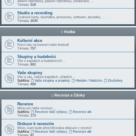
Aktivní reproboxy, pasivní reproboxy, zesilovače, ...
Témata:
518
Studio a recording
Zvukové karty, sluchátka, procesory, software, akustika, ...
Témata:
2030
:: Hudba
Kulturní akce
Pozvi nás na koncert nebo festival!
Témata:
757
Skupiny a hudebníci
Vše o kapelách a hudebnících ...
Témata:
802
Vaše skupiny
Vše o vás, vašich kapelách, učitelích ...
Subfóra:
Vaše skupiny a projekty
,
Hledám / Nabízím
,
Zkušebny
Témata:
409
:: Recenze a články
Recenze
Místo pro Vaše recenze ...
Subfóra:
Recenze Vaší výbavy
,
Recenze alb
Témata:
173
Diskuze k recenzím
Místo, kam bude přesměrována diskuze z recenzí
Subfóra:
Recenze Vaší výbavy
,
Recenze alb
Témata:
81