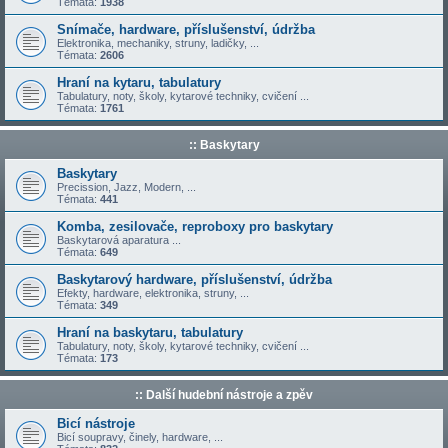
Témata:
1938
Snímače, hardware, příslušenství, údržba
Elektronika, mechaniky, struny, ladičky, ...
Témata:
2606
Hraní na kytaru, tabulatury
Tabulatury, noty, školy, kytarové techniky, cvičení ...
Témata:
1761
:: Baskytary
Baskytary
Precission, Jazz, Modern, ...
Témata:
441
Komba, zesilovače, reproboxy pro baskytary
Baskytarová aparatura ...
Témata:
649
Baskytarový hardware, příslušenství, údržba
Efekty, hardware, elektronika, struny, ...
Témata:
349
Hraní na baskytaru, tabulatury
Tabulatury, noty, školy, kytarové techniky, cvičení ...
Témata:
173
:: Další hudební nástroje a zpěv
Bicí nástroje
Bicí soupravy, činely, hardware, ...