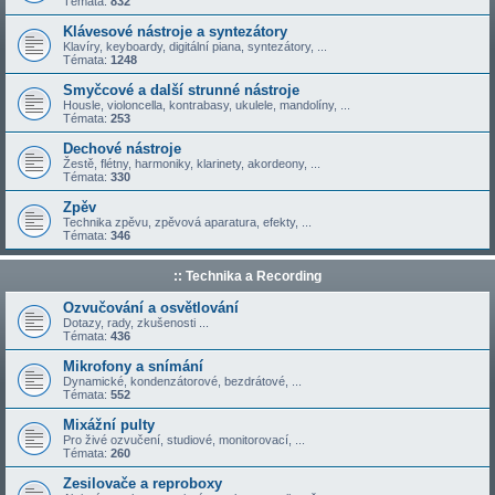
Témata:
832
Klávesové nástroje a syntezátory
Klavíry, keyboardy, digitální piana, syntezátory, ...
Témata:
1248
Smyčcové a další strunné nástroje
Housle, violoncella, kontrabasy, ukulele, mandolíny, ...
Témata:
253
Dechové nástroje
Žestě, flétny, harmoniky, klarinety, akordeony, ...
Témata:
330
Zpěv
Technika zpěvu, zpěvová aparatura, efekty, ...
Témata:
346
:: Technika a Recording
Ozvučování a osvětlování
Dotazy, rady, zkušenosti ...
Témata:
436
Mikrofony a snímání
Dynamické, kondenzátorové, bezdrátové, ...
Témata:
552
Mixážní pulty
Pro živé ozvučení, studiové, monitorovací, ...
Témata:
260
Zesilovače a reproboxy