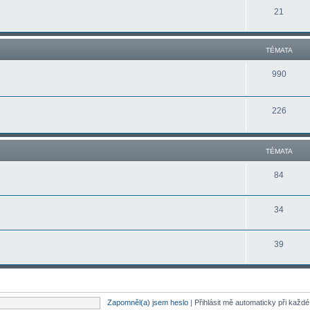
21
TÉMATA
990
226
TÉMATA
84
34
39
Zapomněl(a) jsem heslo
|
Přihlásit mě automaticky při každ