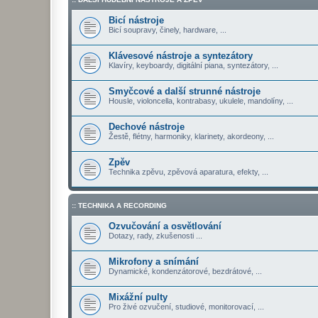
Bicí nástroje
Bicí soupravy, činely, hardware, ...
Klávesové nástroje a syntezátory
Klavíry, keyboardy, digitální piana, syntezátory, ...
Smyčcové a další strunné nástroje
Housle, violoncella, kontrabasy, ukulele, mandolíny, ...
Dechové nástroje
Žestě, flétny, harmoniky, klarinety, akordeony, ...
Zpěv
Technika zpěvu, zpěvová aparatura, efekty, ...
:: TECHNIKA A RECORDING
Ozvučování a osvětlování
Dotazy, rady, zkušenosti ...
Mikrofony a snímání
Dynamické, kondenzátorové, bezdrátové, ...
Mixážní pulty
Pro živé ozvučení, studiové, monitorovací, ...