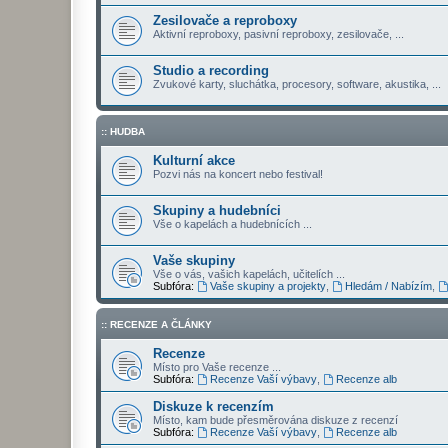
Zesilovače a reproboxy
Aktivní reproboxy, pasivní reproboxy, zesilovače, ...
Studio a recording
Zvukové karty, sluchátka, procesory, software, akustika, ...
:: HUDBA
Kulturní akce
Pozvi nás na koncert nebo festival!
Skupiny a hudebníci
Vše o kapelách a hudebnících ...
Vaše skupiny
Vše o vás, vašich kapelách, učitelích ...
Subfóra:
Vaše skupiny a projekty
,
Hledám / Nabízím
,
:: RECENZE A ČLÁNKY
Recenze
Místo pro Vaše recenze ...
Subfóra:
Recenze Vaší výbavy
,
Recenze alb
Diskuze k recenzím
Místo, kam bude přesměrována diskuze z recenzí
Subfóra:
Recenze Vaší výbavy
,
Recenze alb