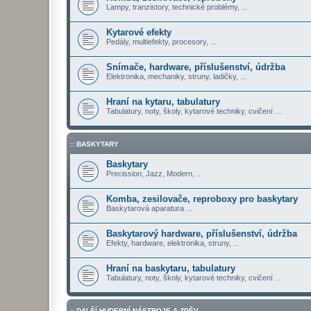
Lampy, tranzistory, technické problémy, ...
Kytarové efekty
Pedály, multiefekty, procesory, ...
Snímače, hardware, příslušenství, údržba
Elektronika, mechaniky, struny, ladičky, ...
Hraní na kytaru, tabulatury
Tabulatury, noty, školy, kytarové techniky, cvičení ...
:: BASKYTARY
Baskytary
Precission, Jazz, Modern, ...
Komba, zesilovače, reproboxy pro baskytary
Baskytarová aparatura ...
Baskytarový hardware, příslušenství, údržba
Efekty, hardware, elektronika, struny, ...
Hraní na baskytaru, tabulatury
Tabulatury, noty, školy, kytarové techniky, cvičení ...
:: DALŠÍ HUDEBNÍ NÁSTROJE A ZPĚV