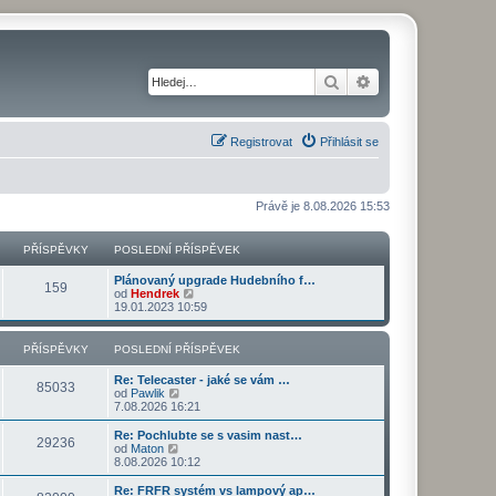
Hledat
Pokročilé hledání
Registrovat
Přihlásit se
Právě je 8.08.2026 15:53
PŘÍSPĚVKY
POSLEDNÍ PŘÍSPĚVEK
Plánovaný upgrade Hudebního f…
159
Z
od
Hendrek
o
19.01.2023 10:59
b
r
a
PŘÍSPĚVKY
POSLEDNÍ PŘÍSPĚVEK
z
i
Re: Telecaster - jaké se vám …
t
85033
Z
od
Pawlik
p
o
7.08.2026 16:21
o
b
s
r
Re: Pochlubte se s vasim nast…
l
29236
a
Z
od
Maton
e
z
o
8.08.2026 10:12
d
i
b
n
t
r
Re: FRFR systém vs lampový ap…
í