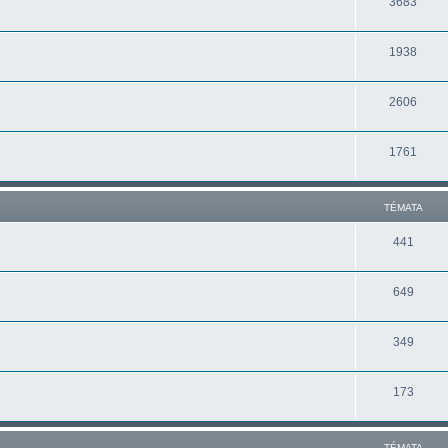
3683
1938
2606
1761
TÉMATA
441
649
349
173
TÉMATA