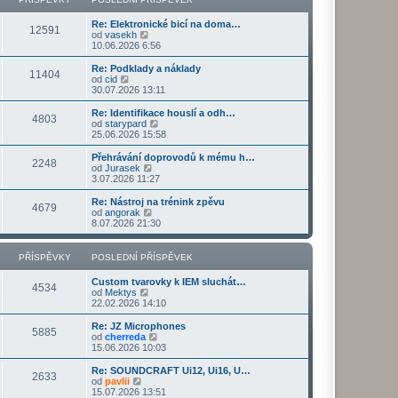
ř
d
o
z
í
n
s
i
s
Re: Elektronické bicí na doma…
í
l
t
12591
Z
p
od
vasekh
p
e
p
o
ě
10.06.2026 6:56
ř
d
o
b
v
í
n
s
r
e
s
Re: Podklady a náklady
í
l
11404
a
k
Z
p
od
cid
p
e
z
o
ě
30.07.2026 13:11
ř
d
i
b
v
í
n
t
r
e
s
Re: Identifikace houslí a odh…
í
4803
p
a
k
p
Z
od
starypard
p
o
z
ě
o
25.06.2026 15:58
ř
s
i
v
b
í
l
t
e
r
s
Přehrávání doprovodů k mému h…
e
2248
p
k
a
Z
p
od
Jurasek
d
o
z
o
ě
3.07.2026 11:27
n
s
i
b
v
í
l
t
r
e
Re: Nástroj na trénink zpěvu
p
e
4679
p
a
k
Z
od
angorak
ř
d
o
z
o
8.07.2026 21:30
í
n
s
i
b
s
í
l
t
r
p
p
e
p
a
PŘÍSPĚVKY
POSLEDNÍ PŘÍSPĚVEK
ě
ř
d
o
z
v
í
n
s
i
e
s
Custom tvarovky k IEM sluchát…
í
l
t
4534
k
p
Z
od
Mektys
p
e
p
ě
o
22.02.2026 14:10
ř
d
o
v
b
í
n
s
e
r
s
Re: JZ Microphones
í
l
5885
k
a
Z
p
od
cherreda
p
e
z
o
ě
15.06.2026 10:03
ř
d
i
b
v
í
n
t
r
e
s
Re: SOUNDCRAFT Ui12, Ui16, U…
í
2633
p
a
k
Z
p
od
pavlii
p
o
z
o
ě
15.07.2026 13:51
ř