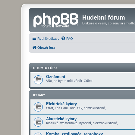
Hudební fórum
Diskuze o všem, co souvisí s hudbo
Rychlé odkazy
FAQ
Obsah fóra
:: O TOMTO FÓRU
Oznámení
Vše, co byste měli vědět. Čtěte!
:: KYTARY
Elektrické kytary
Strat, Les Paul, Tele, SG, semiakustické, ...
Akustické kytary
Klasické, westernové, hybridní, elektroakustické, ...
Komba, zesilovače, reproboxy