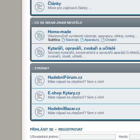
Články
Místo pro zajímavé články ...
:: CO SE NIKAM JINAM NEVEŠLO
Home-made
Vlastnoručně vyrobené nástroje, aparatury, efekty, tuning ...
Subfóra:
Nástroje
,
Aparatury
,
Ostatní
Kytaráři, opraváři, zvukaři a učitelé
Seznam kytarářů, konstruktérů a opravářů aparátů či efektů,
zvukařů, studií, učitelů ...
:: STRÁNKY
HudebníFórum.cz
Máte nápad na zlepšení? Sem s ním!
E-shop Kytary.cz
Máte nápad na zlepšení? Sem s ním!
HudebníBazar.cz
Máte nápad na zlepšení? Sem s ním!
PŘIHLÁSIT SE
•
REGISTROVAT
Uživatelské jméno:
Heslo: