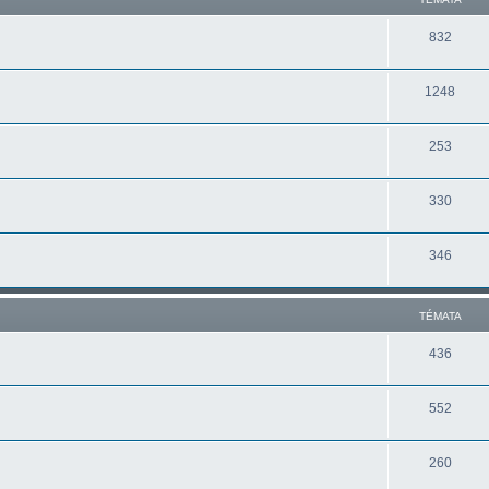
832
1248
253
330
346
TÉMATA
436
552
260